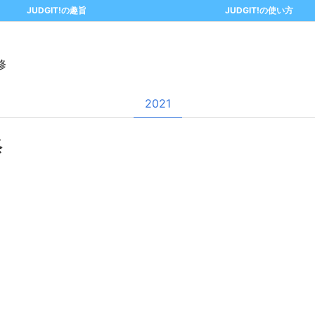
JUDGIT!の趣旨
JUDGIT!の使い方
修
2021
修