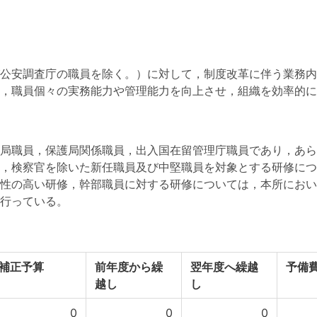
公安調査庁の職員を除く。）に対して，制度改革に伴う業務内
，職員個々の実務能力や管理能力を向上させ，組織を効率的に
局職員，保護局関係職員，出入国在留管理庁職員であり，あら
，検察官を除いた新任職員及び中堅職員を対象とする研修につ
性の高い研修，幹部職員に対する研修については，本所におい
行っている。
補正予算
前年度から繰
翌年度へ繰越
予備
越し
し
0
0
0