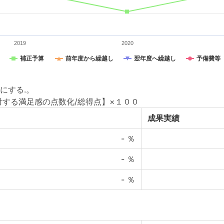
2019
2020
補正予算
前年度から繰越し
翌年度へ繰越し
予備費等
にする.。
対する満足感の点数化/総得点】×１００
成果実績
-
％
-
％
-
％