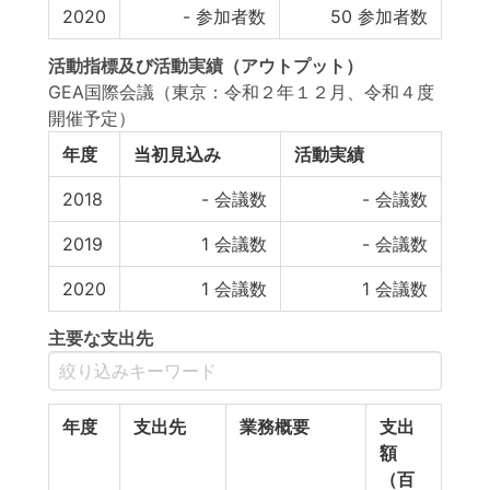
2020
-
参加者数
50
参加者数
活動指標
及び
活動実績
（アウトプット）
GEA国際会議（東京：令和２年１２月、令和４度
開催予定）
年度
当初見込み
活動実績
2018
-
会議数
-
会議数
2019
1
会議数
-
会議数
2020
1
会議数
1
会議数
主要な支出先
年度
支出先
業務概要
支出
額
（百