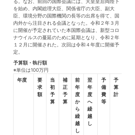
る。なお、前回の国際会議には、天皇皇后両陛下
を始め、内閣総理大臣、関係省庁の大臣、副大
臣、環境分野の国際機関の長等の出席を得て、国
内外から注目される会議となった。令和２年３月
に開催が予定されていた本国際会議は、新型コロ
ナウイルスの蔓延のために延期となり、令和２年
１２月に開催された。次回は令和４年度に開催予
定。
予算額・執行額
※単位は100万円
年度
要
当
補
前
翌
予
予
執
求
初
正
年
年
備
算
行
額
予
予
度
度
費
計
額
算
算
か
へ
等
ら
繰
繰
越
越
し
し