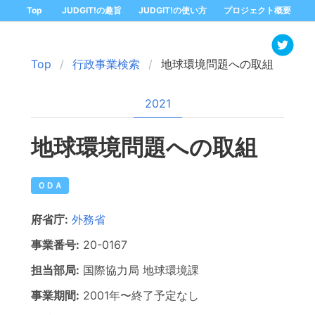
Top
JUDGIT!の趣旨
JUDGIT!の使い方
プロジェクト概要
Top
行政事業検索
地球環境問題への取組
2021
地球環境問題への取組
ＯＤＡ
府省庁:
外務省
事業番号:
20-
0167
担当部局:
国際協力局
地球環境課
事業期間:
2001年
〜
終了予定なし