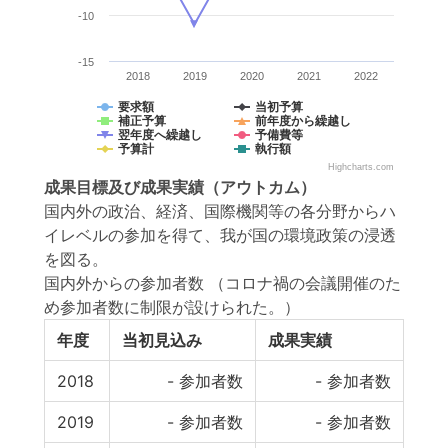
-10
-15
2018
2019
2020
2021
2022
要求額
当初予算
補正予算
前年度から繰越し
翌年度へ繰越し
予備費等
予算計
執行額
Highcharts.com
成果目標
及び
成果実績
（アウトカム）
国内外の政治、経済、国際機関等の各分野からハ
イレベルの参加を得て、我が国の環境政策の浸透
を図る。
国内外からの参加者数 （コロナ禍の会議開催のた
め参加者数に制限が設けられた。）
年度
当初見込み
成果実績
2018
-
参加者数
-
参加者数
2019
-
参加者数
-
参加者数