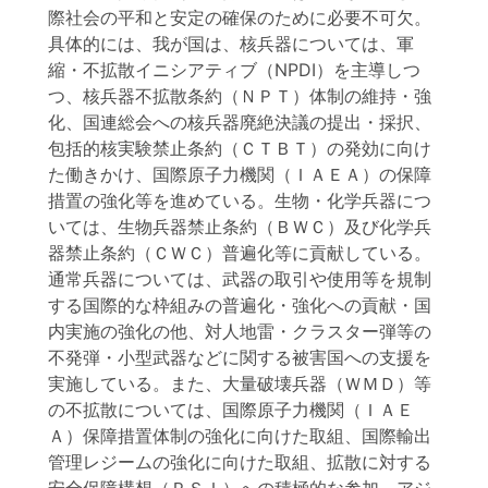
際社会の平和と安定の確保のために必要不可欠。
具体的には、我が国は、核兵器については、軍
縮・不拡散イニシアティブ（NPDI）を主導しつ
つ、核兵器不拡散条約（ＮＰＴ）体制の維持・強
化、国連総会への核兵器廃絶決議の提出・採択、
包括的核実験禁止条約（ＣＴＢＴ）の発効に向け
た働きかけ、国際原子力機関（ＩＡＥＡ）の保障
措置の強化等を進めている。生物・化学兵器につ
いては、生物兵器禁止条約（ＢＷＣ）及び化学兵
器禁止条約（ＣＷＣ）普遍化等に貢献している。
通常兵器については、武器の取引や使用等を規制
する国際的な枠組みの普遍化・強化への貢献・国
内実施の強化の他、対人地雷・クラスター弾等の
不発弾・小型武器などに関する被害国への支援を
実施している。また、大量破壊兵器（ＷＭＤ）等
の不拡散については、国際原子力機関（ＩＡＥ
Ａ）保障措置体制の強化に向けた取組、国際輸出
管理レジームの強化に向けた取組、拡散に対する