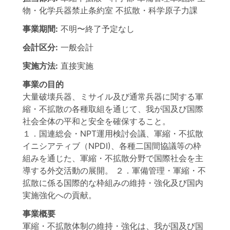
物・化学兵器禁止条約室 不拡散・科学原子力課
事業期間:
不明
〜
終了予定なし
会計区分:
一般会計
実施方法:
直接実施
事業の目的
大量破壊兵器、ミサイル及び通常兵器に関する軍
縮・不拡散の各種取組を通じて、我が国及び国際
社会全体の平和と安全を確保すること。
１．国連総会・NPT運用検討会議、軍縮・不拡散
イニシアティブ（NPDI)、各種二国間協議等の枠
組みを通じた、軍縮・不拡散分野で国際社会を主
導する外交活動の展開。 ２．軍備管理・軍縮・不
拡散に係る国際的な枠組みの維持・強化及び国内
実施強化への貢献。
事業概要
軍縮・不拡散体制の維持・強化は、我が国及び国