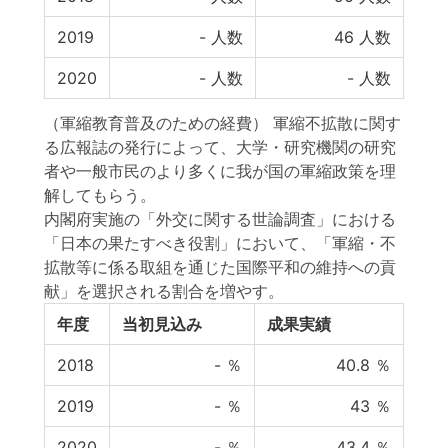
2019
-
人数
46
人数
2020
-
人数
-
人数
（軍縮教育普及のための経費） 軍縮不拡散に関す
る広報誌の発行によって、大学・研究機関の研究
者や一般市民のより多くに我が国の軍縮政策を理
解してもらう。
内閣府実施の「外交に関する世論調査」における
「日本の果たすべき役割」において、「軍縮・不
拡散等に係る取組を通じた国際平和の維持への貢
献」を選択される割合を増やす。
年度
当初見込み
成果実績
2018
-
％
40.8
％
2019
-
％
43
％
2020
-
％
43.4
％