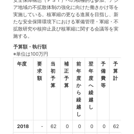
安全保障構想（ＰＳＩ）への積極的な参加、アジ
ア地域の不拡散体制の強化に向けた働きかけ等を
実施している。核軍縮の更なる進展を目指し、新
たな安全保障環境下における軍備管理・軍縮・不
拡散研究や核抑止及び核軍縮に関する会議等を実
施する。
予算額・執行額
※単位は100万円
年度
要
当
補
前
翌
予
予
執
求
初
正
年
年
備
算
行
額
予
予
度
度
費
計
額
算
算
か
へ
等
ら
繰
繰
越
越
し
し
2018
-
62
0
0
0
0
62
44