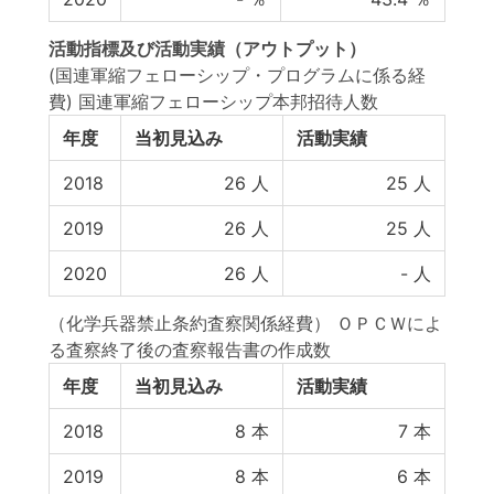
活動指標
及び
活動実績
（アウトプット）
(国連軍縮フェローシップ・プログラムに係る経
費) 国連軍縮フェローシップ本邦招待人数
年度
当初見込み
活動実績
2018
26
人
25
人
2019
26
人
25
人
2020
26
人
-
人
（化学兵器禁止条約査察関係経費） ＯＰＣＷによ
る査察終了後の査察報告書の作成数
年度
当初見込み
活動実績
2018
8
本
7
本
2019
8
本
6
本