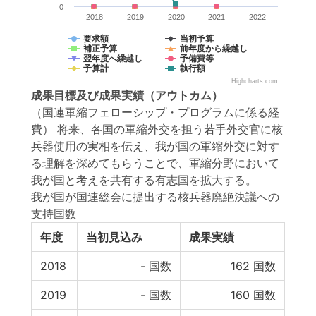
0
2018
2019
2020
2021
2022
要求額
当初予算
補正予算
前年度から繰越し
翌年度へ繰越し
予備費等
予算計
執行額
Highcharts.com
成果目標
及び
成果実績
（アウトカム）
（国連軍縮フェローシップ・プログラムに係る経
費） 将来、各国の軍縮外交を担う若手外交官に核
兵器使用の実相を伝え、我が国の軍縮外交に対す
る理解を深めてもらうことで、軍縮分野において
我が国と考えを共有する有志国を拡大する。
我が国が国連総会に提出する核兵器廃絶決議への
支持国数
年度
当初見込み
成果実績
2018
-
国数
162
国数
2019
-
国数
160
国数