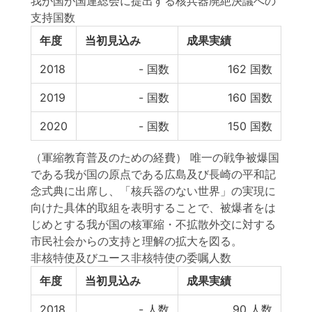
我が国が国連総会に提出する核兵器廃絶決議への
支持国数
年度
当初見込み
成果実績
2018
-
国数
162
国数
2019
-
国数
160
国数
2020
-
国数
150
国数
（軍縮教育普及のための経費） 唯一の戦争被爆国
である我が国の原点である広島及び長崎の平和記
念式典に出席し、「核兵器のない世界」の実現に
向けた具体的取組を表明することで、被爆者をは
じめとする我が国の核軍縮・不拡散外交に対する
市民社会からの支持と理解の拡大を図る。
非核特使及びユース非核特使の委嘱人数
年度
当初見込み
成果実績
2018
-
人数
90
人数