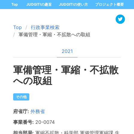
Top
JUDGIT!の趣旨
JUDGIT!の使い方
プロジェクト概要
Top
行政事業検索
軍備管理・軍縮・不拡散への取組
2021
軍備管理・軍縮・不拡散
への取組
その他
府省庁:
外務省
事業番号:
20-
0074
担当部局:
軍縮不拡散・科学部
軍備管理軍縮課 生