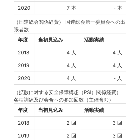
2020
7
本
-
本
（国連総会関係経費） 国連総会第一委員会への出
張者数
年度
当初見込み
活動実績
2018
4
人
4
人
2019
4
人
4
人
2020
4
人
-
人
（拡散に対する安全保障構想（PSI）関係経費）
各種訓練及び会合への参加回数（主催含む）
年度
当初見込み
活動実績
2018
2
回
3
回
2019
2
回
3
回