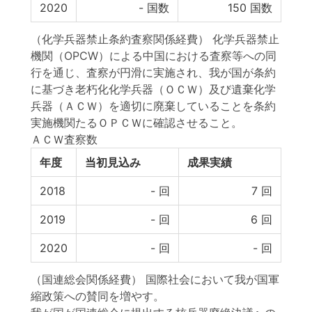
2020
-
国数
150
国数
（化学兵器禁止条約査察関係経費） 化学兵器禁止
機関（OPCW）による中国における査察等への同
行を通じ、査察が円滑に実施され、我が国が条約
に基づき老朽化化学兵器（ＯＣＷ）及び遺棄化学
兵器（ＡＣＷ）を適切に廃棄していることを条約
実施機関たるＯＰＣＷに確認させること。
ＡＣＷ査察数
年度
当初見込み
成果実績
2018
-
回
7
回
2019
-
回
6
回
2020
-
回
-
回
（国連総会関係経費） 国際社会において我が国軍
縮政策への賛同を増やす。