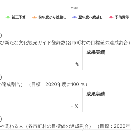
2018
補正予算
前年度から繰越し
翌年度へ繰越し
予備費等
①
び新たな文化観光ガイド登録数(各市町村の目標値の達成割合
成果実績
-
%
②
の達成割合）
（目標：2020年度に100 ％）
成果実績
-
％
③
や関わる人（各市町村の目標値の達成割合）
（目標：2020年