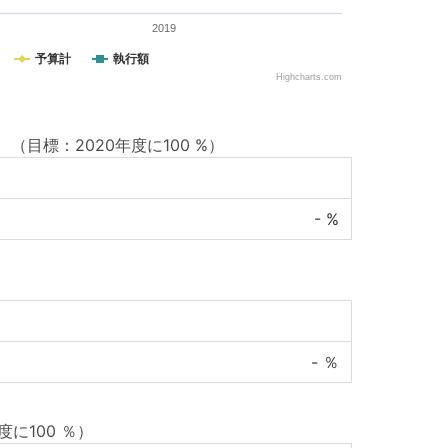
2019
予算計
執行額
Highcharts.com
）
（目標：2020年度に100 %）
-
%
-
％
度に100 ％）