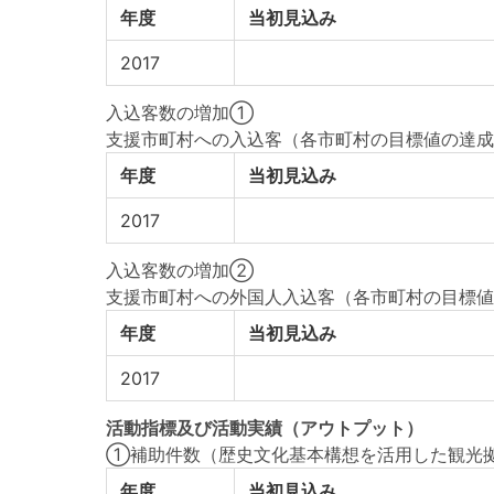
年度
当初見込み
2017
入込客数の増加①
支援市町村への入込客（各市町村の目標値の達成
年度
当初見込み
2017
入込客数の増加②
支援市町村への外国人入込客（各市町村の目標値
年度
当初見込み
2017
活動指標
及び
活動実績
（アウトプット）
①補助件数（歴史文化基本構想を活用した観光
年度
当初見込み