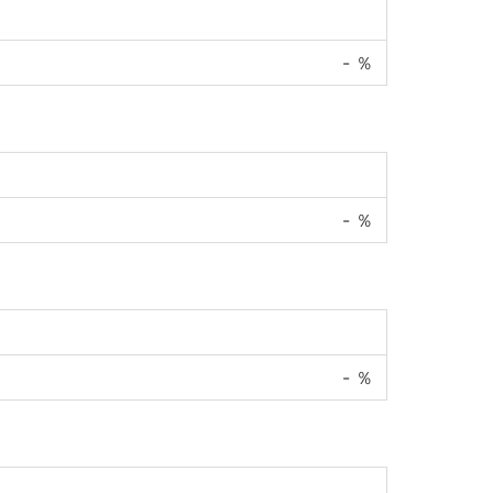
-
％
-
％
-
％