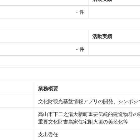
-
件
活動実績
-
件
業務概要
文化財観光基盤情報アプリの開発、シンポジ
高山市下二之湯大新町重要伝統的建造物群の
重要文化財吉島家住宅附火垣の美装化等
支出委任