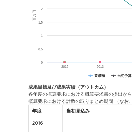
2
百万円
1.5
1
0.5
0
2012
2013
要求額
当初予算
成果目標
及び
成果実績
（アウトカム）
各年度の概算要求における概算要求書の提出から
概算要求における計数の取りまとめ期間 （なお
年度
当初見込み
2016