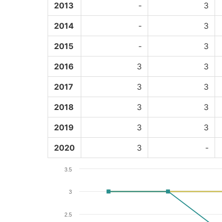
2013
-
3
2014
-
3
2015
-
3
2016
3
3
2017
3
3
2018
3
3
2019
3
3
2020
3
-
3.5
3
2.5