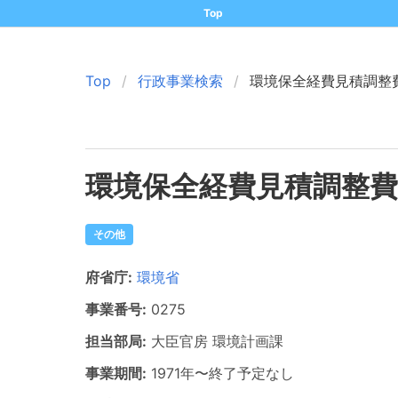
Top
Top
行政事業検索
環境保全経費見積調整
環境保全経費見積調整費
その他
府省庁:
環境省
事業番号:
0275
担当部局:
大臣官房
環境計画課
事業期間:
1971年
〜
終了予定なし