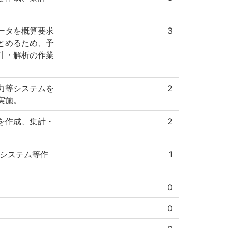
ータを概算要求
3
とめるため、予
計・解析の作業
力等システムを
2
実施。
を作成、集計・
2
計システム等作
1
0
0