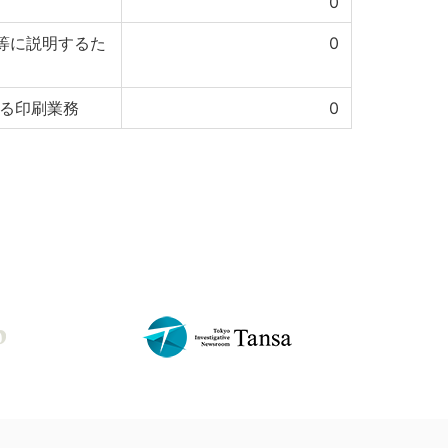
0
等に説明するた
0
係る印刷業務
0