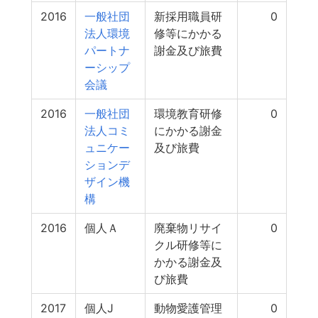
2016
一般社団
新採用職員研
0
法人環境
修等にかかる
パートナ
謝金及び旅費
ーシップ
会議
2016
一般社団
環境教育研修
0
法人コミ
にかかる謝金
ュニケー
及び旅費
ションデ
ザイン機
構
2016
個人Ａ
廃棄物リサイ
0
クル研修等に
かかる謝金及
び旅費
2017
個人J
動物愛護管理
0