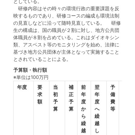
としている。
研修内容はその時々の環境行政の重要課題を反
映するものであり、研修コースの編成も環境法制
の見直しなどに沿って随時見直している。 研修
生の構成は、国の職員が２割に対し、地方公共団
体職員が８割を占めている。これはダイオキシン
類、アスベスト等のモニタリングを始め、法律に
基づき地方公共団体が主体となって実施すること
とされていることによる。
予算額・執行額
※単位は100万円
年度
要
当
補
前
翌
予
予
求
初
正
年
年
備
算
額
予
予
度
度
費
計
算
算
か
へ
等
ら
繰
繰
越
越
し