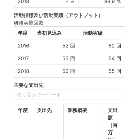
2018
-
％
98.9
％
活動指標
及び
活動実績
（アウトプット）
研修実施回数
年度
当初見込み
活動実績
2016
52
回
52
回
2017
55
回
54
回
2018
56
回
55
回
主要な支出先
年度
支出先
業務概要
支出
額
（百
万