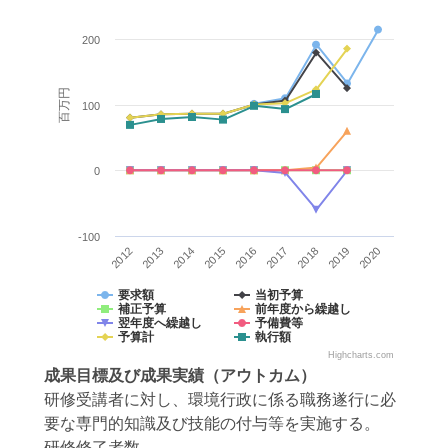
200
百万円
100
0
-100
2012
2013
2014
2015
2016
2017
2018
2019
2020
要求額
当初予算
補正予算
前年度から繰越し
翌年度へ繰越し
予備費等
予算計
執行額
Highcharts.com
成果目標
及び
成果実績
（アウトカム）
研修受講者に対し、環境行政に係る職務遂行に必
要な専門的知識及び技能の付与等を実施する。
研修修了者数