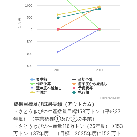
1000
500
百万円
0
-500
-1000
-1500
2016
2017
要求額
当初予算
補正予算
前年度から繰越し
翌年度へ繰越し
予備費等
予算計
執行額
Highcharts.com
成果目標
及び
成果実績
（アウトカム）
・さとうきびの生産数量目標153万トン（平成37
年度） （事業概要①及び②の事業）
・さとうきびの生産量116万トン（26年度）→153
万トン（37年度）
（目標：2025年度に153 万ト