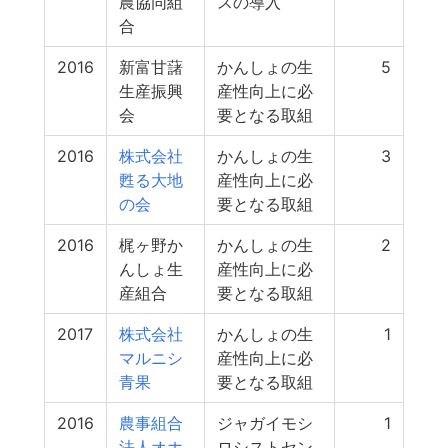
農協同組
スの導入
合
2016
新富甘藷
かんしょの生
5
生産振興
産性向上に必
会
要となる取組
2016
株式会社
かんしょの生
3
甦る大地
産性向上に必
の会
要となる取組
2016
梶ヶ野か
かんしょの生
2
んしょ生
産性向上に必
産組合
要となる取組
2017
株式会社
かんしょの生
1
マルニシ
産性向上に必
青果
要となる取組
2016
農事組合
ジャガイモシ
1
法人オホ
ロシストセン