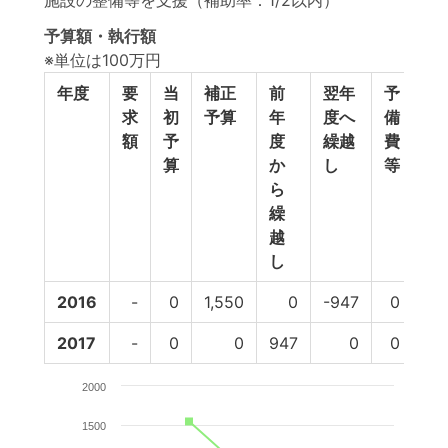
施設の整備等を支援（補助率：1/2以内）
予算額・執行額
※単位は100万円
年度
要
当
補正
前
翌年
予
予
求
初
予算
年
度へ
備
算
額
予
度
繰越
費
計
算
か
し
等
ら
繰
越
し
2016
-
0
1,550
0
-947
0
60
2017
-
0
0
947
0
0
94
2000
1500