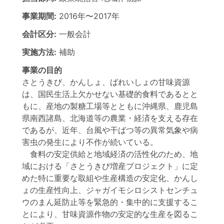
事業期間:
2016年
〜
2017年
会計区分:
一般会計
実施方法:
補助
事業の目的
さとうきび、かんしょ、ばれいしょの甘味資源
は、国民生活上欠かせない基礎的食料であるとと
もに、産地の製糖工場等とともに沖縄県、鹿児島
県南西諸島、北海道等の農業・経済を支える存在
であるが、近年、台風や干ばつ等の異常気象や病
害虫の発生により不作が続いている。
食料の安定供給と地域経済の活性化のため、地
域における「さとうきび増産プロジェクト」に定
めた特に重要な取組や生産構造の安定化、かんし
ょの生産性向上、ジャガイモシロシストセンチュ
ウのまん延防止等を緊急的・集中的に支援するこ
とにより、甘味資源作物の安定的な生産を図るこ