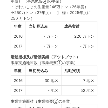
年度） （事業概要④の事業）
・ばれいしょの生産量246万トン（26年度）
→250万トン（37年度）
（目標：2025年度に
250 万トン）
年度
当初見込み
成果実績
2016
-
万トン
220
万トン
2017
-
万トン
-
万トン
活動指標
及び
活動実績
（アウトプット）
事業実施地区数（事業概要①の事業）
年度
当初見込み
活動実績
2016
30
地区
7
地区
2017
-
地区
52
地区
事業実施面積（事業概要②の事業）