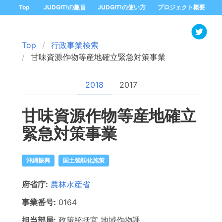
Top
JUDGIT!の趣旨
JUDGIT!の使い方
プロジェクト概要
Top
行政事業検索
甘味資源作物等産地確立緊急対策事業
2018
2017
甘味資源作物等産地確立
緊急対策事業
沖縄振興
国土強靱化施策
府省庁:
農林水産省
事業番号:
0164
担当部局:
政策統括官
地域作物課