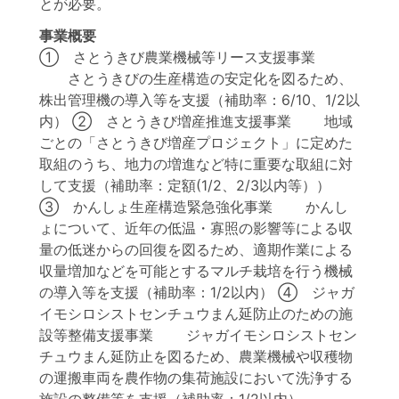
とが必要。
事業概要
① さとうきび農業機械等リース支援事業
さとうきびの生産構造の安定化を図るため、
株出管理機の導入等を支援（補助率：6/10、1/2以
内） ② さとうきび増産推進支援事業 地域
ごとの「さとうきび増産プロジェクト」に定めた
取組のうち、地力の増進など特に重要な取組に対
して支援（補助率：定額(1/2、2/3以内等））
③ かんしょ生産構造緊急強化事業 かんし
ょについて、近年の低温・寡照の影響等による収
量の低迷からの回復を図るため、適期作業による
収量増加などを可能とするマルチ栽培を行う機械
の導入等を支援（補助率：1/2以内） ④ ジャガ
イモシロシストセンチュウまん延防止のための施
設等整備支援事業 ジャガイモシロシストセン
チュウまん延防止を図るため、農業機械や収穫物
の運搬車両を農作物の集荷施設において洗浄する