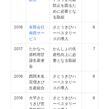
防止を図るた
めに必要とな
る取組
2016
有限会社
さとうきびハ
8
南西サー
ーベスタリー
ビス
スの導入
2017
たかなべ
かんしょの生
7
原料用甘
産性向上に必
藷生産者
要となる取組
会
2016
西阿木名
さとうきびハ
6
宮増きび
ーベスタリー
生産組合
スの導入
2016
大竿さと
さとうきびハ
6
うきび営
ーベスタリー