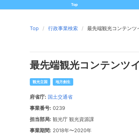
Top
Top
行政事業検索
最先端観光コンテンツ
最先端観光コンテンツ
観光立国
地方創生
府省庁:
国土交通省
事業番号:
0239
担当部局:
観光庁
観光資源課
事業期間:
2018年
〜
2020年