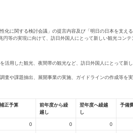
性化に関する検討会議」の提言内容及び「明日の日本を支える観
額８兆円等の実現に向けて、訪日外国人にとって新しい観光コン
を活用した観光、夜間帯の観光など、訪日外国人にとって新し
調査や課題抽出、展開事業の実施、ガイドラインの作成等を実
補正予算
前年度から繰
翌年度へ繰越
予備
越し
し
0
0
0