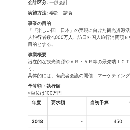
会計区分:
一般会計
実施方法:
委託・請負
事業の目的
「『楽しい国 日本』の実現に向けた観光資源活
人旅行者数4,000万人、訪日外国人旅行消費
目的とする。
事業概要
潜在的な観光資源やＶＲ・ＡＲ等の最先端ＩＣＴ
う。
具体的には、有識者会議の開催、マーケティング
予算額・執行額
※単位は100万円
年度
要求額
当初予算
2018
-
450