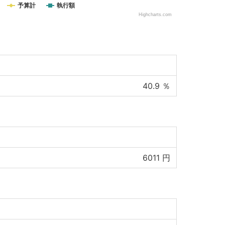
予算計
執行額
Highcharts.com
40.9
％
6011
円