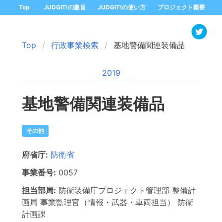
Top
JUDGIT!の趣旨
JUDGIT!の使い方
プロジェクト概要
Top
行政事業検索
基地警備関連装備品
2019
基地警備関連装備品
その他
府省庁:
防衛省
事業番号:
0057
担当部局:
防衛装備庁プロジェクト管理部 整備計
画局
事業監理官（情報・武器・車両担当） 防衛
計画課