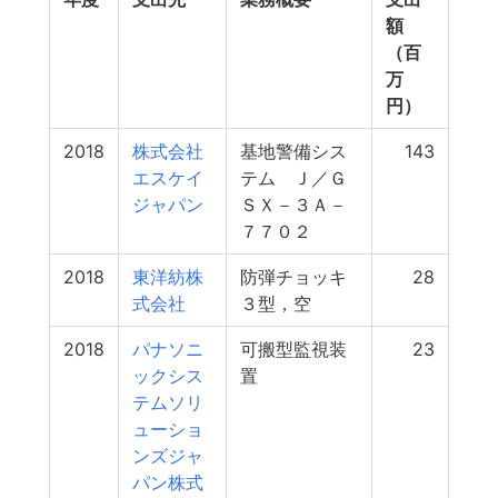
額
（百
万
円）
2018
株式会社
基地警備シス
143
エスケイ
テム Ｊ／Ｇ
ジャパン
ＳＸ－３Ａ－
７７０２
2018
東洋紡株
防弾チョッキ
28
式会社
３型，空
2018
パナソニ
可搬型監視装
23
ックシス
置
テムソリ
ューショ
ンズジャ
パン株式