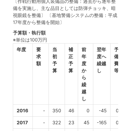
〔作戦行動用個人装備品の整備：過去から逐年整
備を実施し、主な品目としては防弾チョッキ、暗
視眼鏡を整備〕 〔基地警備システムの整備：平成
17年度から整備を開始〕
予算額・執行額
※単位は100万円
年度
要
当
補
前
翌年
予
予
求
初
正
年
度へ
備
算
額
予
予
度
繰越
費
計
算
算
か
し
等
ら
繰
越
し
2016
-
350
46
0
-45
0
3
2017
-
322
23
45
-165
0
2