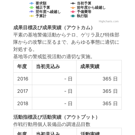
要求額
当初予算
補正予算
前年度から繰越し
翌年度へ繰越し
予備費等
予算計
執行額
Highcharts.com
成果目標
及び
成果実績
（アウトカム）
平素の基地警備活動からテロ、ゲリラ及び特殊部
隊からの攻撃に至るまで、あらゆる事態に適切に
対処する。
基地等の警戒監視活動の適切な実施。
年度
当初見込み
成果実績
2016
-
日
365
日
2017
-
日
365
日
2018
-
日
365
日
活動指標
及び
活動実績
（アウトプット）
作戦行動用個人装備品の調達品目数
年度
当初見込み
活動実績