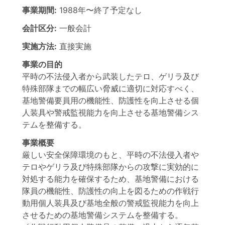
事業期間:
1988年
〜
終了予定なし
会計区分:
一般会計
実施方法:
直接実施
事業の目的
平時の不法侵入者から武装したテロ、ゲリラ及び
特殊部隊までの幅広い脅威に適切に対応すべく、
基地警備要員用の機能性、防護性を向上させる個
人装具や警戒監視能力を向上させる基地警備シス
テムを整備する。
事業概要
厳しい安全保障環境のもと、平時の不法侵入者や
テロやゲリラ及び特殊部隊からの攻撃に実効的に
対処する能力を確保するため、基地警備における
隊員の機能性、防護性の向上を図るための作戦行
動用個人装具及び基地全般の警戒監視能力を向上
させるための基地警備システムを整備する。