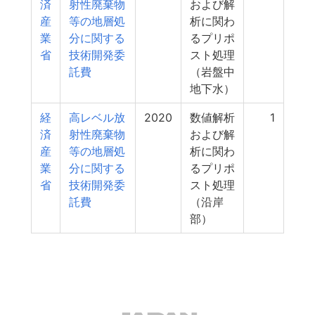
済
射性廃棄物
および解
産
等の地層処
析に関わ
業
分に関する
るプリポ
省
技術開発委
スト処理
託費
（岩盤中
地下水）
経
高レベル放
2020
数値解析
1
済
射性廃棄物
および解
産
等の地層処
析に関わ
業
分に関する
るプリポ
省
技術開発委
スト処理
託費
（沿岸
部）