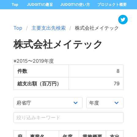
Top
JUDGIT!の趣旨
JUDGIT!の使い方
プロジェクト概要
Top
主要支出先検索
株式会社メイテック
株式会社メイテック
※2015〜2019年度
件数
8
総支出額（百万円）
79
府
事業名
年度
業務概要
支出