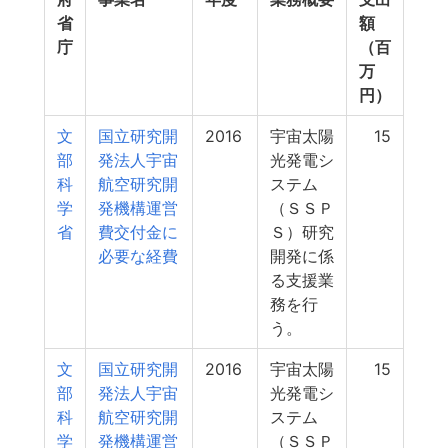
省
額
庁
（百
万
円）
文
国立研究開
2016
宇宙太陽
15
部
発法人宇宙
光発電シ
科
航空研究開
ステム
学
発機構運営
（ＳＳＰ
省
費交付金に
Ｓ）研究
必要な経費
開発に係
る支援業
務を行
う。
文
国立研究開
2016
宇宙太陽
15
部
発法人宇宙
光発電シ
科
航空研究開
ステム
学
発機構運営
（ＳＳＰ