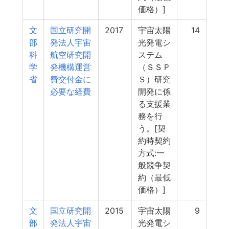
価格）]
文
国立研究開
2017
宇宙太陽
14
部
発法人宇宙
光発電シ
科
航空研究開
ステム
学
発機構運営
（ＳＳＰ
省
費交付金に
Ｓ）研究
必要な経費
開発に係
る支援業
務を行
う。[契
約時契約
方式:一
般競争契
約（最低
価格）]
文
国立研究開
2015
宇宙太陽
9
部
発法人宇宙
光発電シ