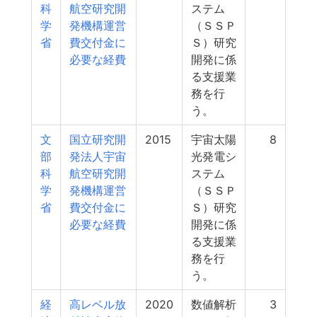
科
航空研究開
ステム
学
発機構運営
（ＳＳＰ
省
費交付金に
Ｓ）研究
必要な経費
開発に係
る支援業
務を行
う。
文
国立研究開
2015
宇宙太陽
8
部
発法人宇宙
光発電シ
科
航空研究開
ステム
学
発機構運営
（ＳＳＰ
省
費交付金に
Ｓ）研究
必要な経費
開発に係
る支援業
務を行
う。
経
高レベル放
2020
数値解析
3