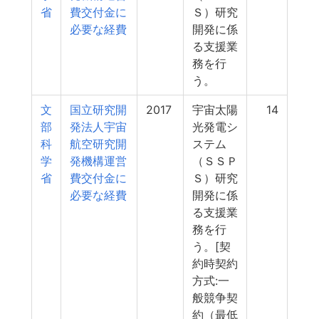
省
費交付金に
Ｓ）研究
必要な経費
開発に係
る支援業
務を行
う。
文
国立研究開
2017
宇宙太陽
14
部
発法人宇宙
光発電シ
科
航空研究開
ステム
学
発機構運営
（ＳＳＰ
省
費交付金に
Ｓ）研究
必要な経費
開発に係
る支援業
務を行
う。[契
約時契約
方式:一
般競争契
約（最低