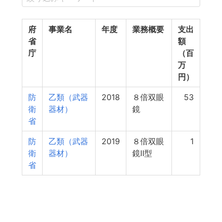
府
事業名
年度
業務概要
支出
省
額
庁
（百
万
円）
防
乙類（武器
2018
８倍双眼
53
衛
器材）
鏡
省
防
乙類（武器
2019
８倍双眼
1
衛
器材）
鏡Ⅱ型
省