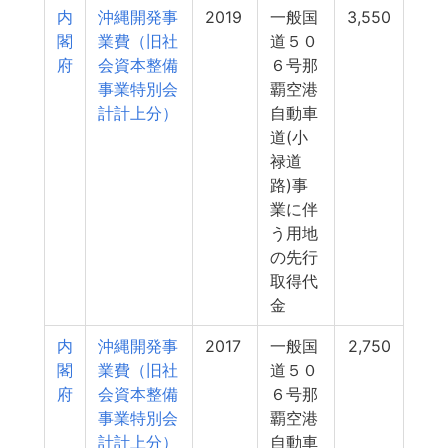
内
沖縄開発事
2019
一般国
3,550
閣
業費（旧社
道５０
府
会資本整備
６号那
事業特別会
覇空港
計計上分）
自動車
道(小
禄道
路)事
業に伴
う用地
の先行
取得代
金
内
沖縄開発事
2017
一般国
2,750
閣
業費（旧社
道５０
府
会資本整備
６号那
事業特別会
覇空港
計計上分）
自動車