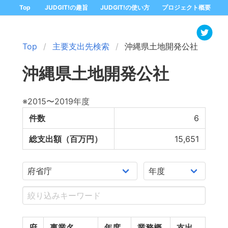
Top
JUDGIT!の趣旨
JUDGIT!の使い方
プロジェクト概要
Top
主要支出先検索
沖縄県土地開発公社
沖縄県土地開発公社
※2015〜2019年度
件数
6
総支出額（百万円）
15,651
府
事業名
年度
業務概
支出