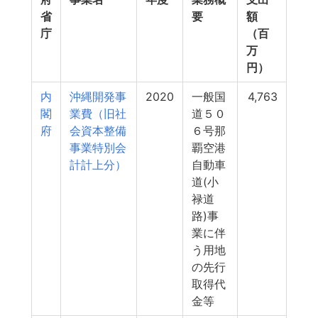
省
要
額
庁
（百
万
円）
内
沖縄開発事
2020
一般国
4,763
閣
業費（旧社
道５０
府
会資本整備
６号那
事業特別会
覇空港
計計上分）
自動車
道(小
禄道
路)事
業に伴
う用地
の先行
取得代
金等