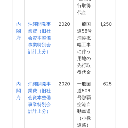
行取得
代金
内
沖縄開発事
2020
一般国
1,250
閣
業費（旧社
道58号
府
会資本整備
浦添拡
事業特別会
幅工事
計計上分）
に伴う
用地の
先行取
得代金
内
沖縄開発事
2020
一般国
625
閣
業費（旧社
道506
府
会資本整備
号那覇
事業特別会
空港自
計計上分）
動車道
（小禄
道路）