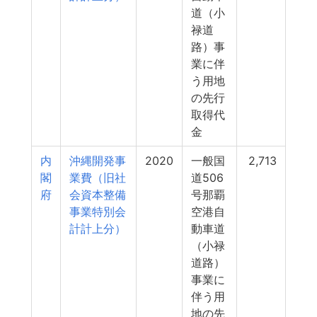
道（小
禄道
路）事
業に伴
う用地
の先行
取得代
金
内
沖縄開発事
2020
一般国
2,713
閣
業費（旧社
道506
府
会資本整備
号那覇
事業特別会
空港自
計計上分）
動車道
（小禄
道路）
事業に
伴う用
地の先