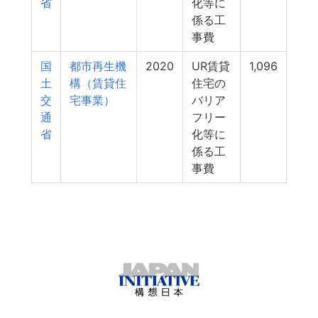
省
化等に
係る工
事費
国
都市再生機
2020
UR賃貸
1,096
土
構（賃貸住
住宅の
交
宅事業）
バリア
通
フリー
省
化等に
係る工
事費