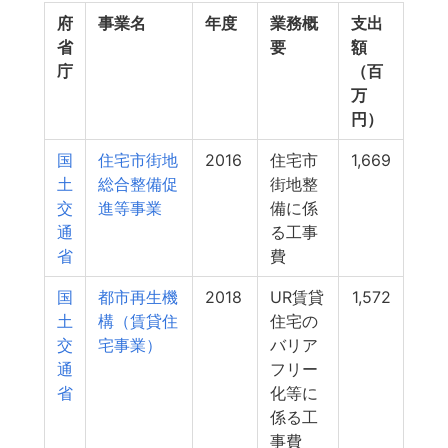
府
事業名
年度
業務概
支出
省
要
額
庁
（百
万
円）
国
住宅市街地
2016
住宅市
1,669
土
総合整備促
街地整
交
進等事業
備に係
通
る工事
省
費
国
都市再生機
2018
UR賃貸
1,572
土
構（賃貸住
住宅の
交
宅事業）
バリア
通
フリー
省
化等に
係る工
事費