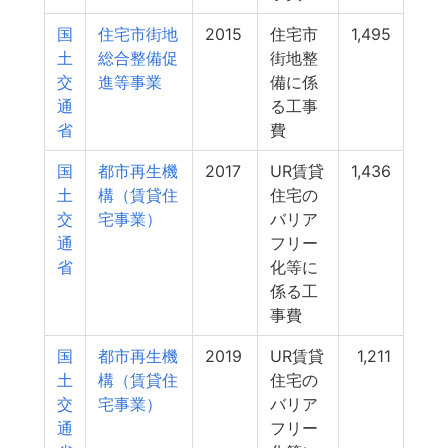
国
住宅市街地
2015
住宅市
1,495
土
総合整備促
街地整
交
進等事業
備に係
通
る工事
省
費
国
都市再生機
2017
UR賃貸
1,436
土
構（賃貸住
住宅の
交
宅事業）
バリア
通
フリー
省
化等に
係る工
事費
国
都市再生機
2019
UR賃貸
1,211
土
構（賃貸住
住宅の
交
宅事業）
バリア
通
フリー