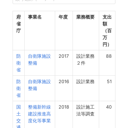
府
事業名
年度
業務概要
支出
省
額
庁
（百
万
円）
防
自衛隊施設
2017
設計業務
88
衛
整備
２件
省
防
自衛隊施設
2016
設計業務
51
衛
整備
省
国
整備新幹線
2018
設計施工
40
土
建設推進高
法等調査
交
度化等事業
通