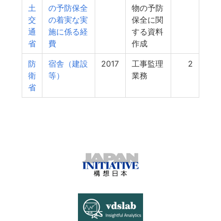
土
の予防保全
物の予防
交
の着実な実
保全に関
通
施に係る経
する資料
省
費
作成
防
宿舎（建設
2017
工事監理
2
衛
等）
業務
省