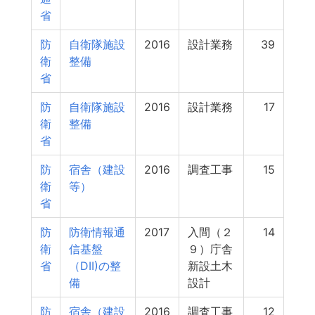
省
防
自衛隊施設
2016
設計業務
39
衛
整備
省
防
自衛隊施設
2016
設計業務
17
衛
整備
省
防
宿舎（建設
2016
調査工事
15
衛
等）
省
防
防衛情報通
2017
入間（２
14
衛
信基盤
９）庁舎
省
（DII)の整
新設土木
備
設計
防
宿舎（建設
2016
調査工事
12