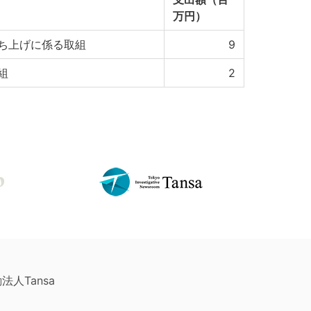
万円）
ち上げに係る取組
9
組
2
法人Tansa