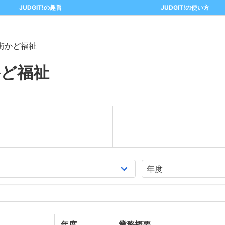
JUDGIT!の趣旨
JUDGIT!の使い方
街かど福祉
かど福祉
年度
業務概要