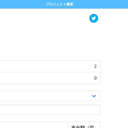
プロジェクト概要
2
9
支出額（百