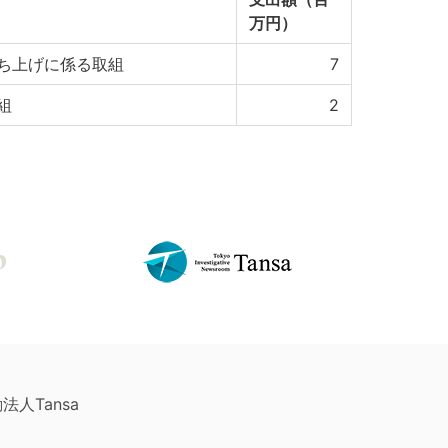
万円）
ち上げに係る取組
7
組
2
法人Tansa