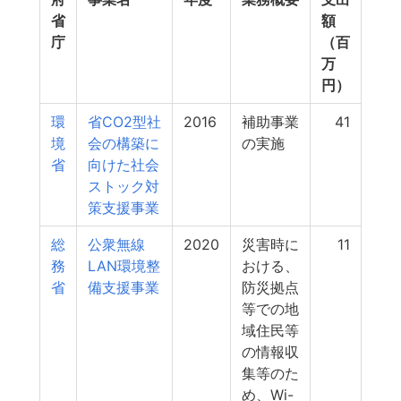
省
額
庁
（百
万
円）
環
省CO2型社
2016
補助事業
41
境
会の構築に
の実施
省
向けた社会
ストック対
策支援事業
総
公衆無線
2020
災害時に
11
務
LAN環境整
おける、
省
備支援事業
防災拠点
等での地
域住民等
の情報収
集等のた
め、Wi-