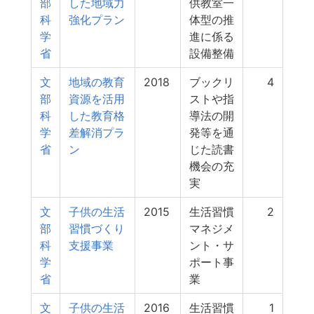
部
した地域力
供教室一
科
強化プラン
体型の推
学
進に係る
省
設備整備
文
地域の教育
2018
ブックリ
4
部
資源を活用
ストや指
科
した教育格
導法の開
学
差解消プラ
発等を通
省
ン
じた読書
機会の充
実
文
子供の生活
2015
生活習慣
2
部
習慣づくり
マネジメ
科
支援事業
ント・サ
学
ポート事
省
業
文
子供の生活
2016
生活習慣
1