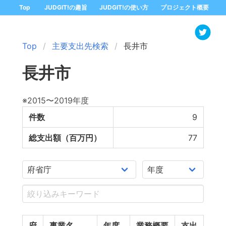
Top
JUDGIT!の趣旨
JUDGIT!の使い方
プロジェクト概要
Top
主要支出先検索
長井市
長井市
※2015〜2019年度
件数
9
総支出額（百万円）
77
府
事業名
年度
業務概要
支出