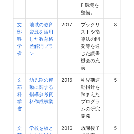
Fi環境を
整備。
文
地域の教育
2017
ブックリ
8
部
資源を活用
ストや指
科
した教育格
導法の開
学
差解消プラ
発等を通
省
ン
じた読書
機会の充
実
文
幼児期の運
2015
幼児期運
5
部
動に関する
動指針を
科
指導参考資
踏まえた
学
料作成事業
プログラ
省
ムの研究
開発
文
学校を核と
2016
放課後子
5