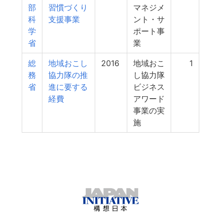
部
習慣づくり
マネジメ
科
支援事業
ント・サ
学
ポート事
省
業
総
地域おこし
2016
地域おこ
1
務
協力隊の推
し協力隊
省
進に要する
ビジネス
経費
アワード
事業の実
施