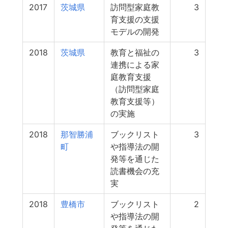
2017
茨城県
訪問型家庭教
3
育支援の支援
モデルの開発
2018
茨城県
教育と福祉の
3
連携による家
庭教育支援
（訪問型家庭
教育支援等）
の実施
2018
那智勝浦
ブックリスト
3
町
や指導法の開
発等を通じた
読書機会の充
実
2018
豊橋市
ブックリスト
2
や指導法の開