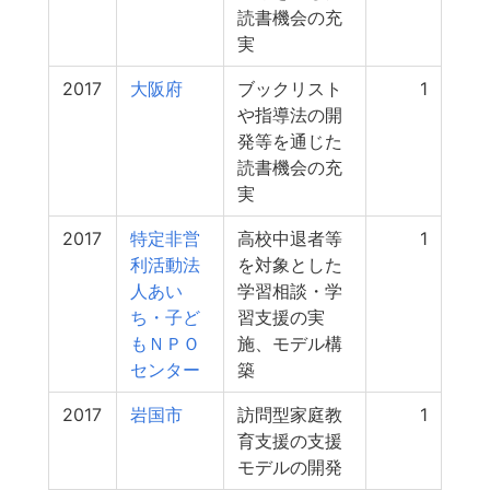
読書機会の充
実
2017
大阪府
ブックリスト
1
や指導法の開
発等を通じた
読書機会の充
実
2017
特定非営
高校中退者等
1
利活動法
を対象とした
人あい
学習相談・学
ち・子ど
習支援の実
もＮＰＯ
施、モデル構
センター
築
2017
岩国市
訪問型家庭教
1
育支援の支援
モデルの開発