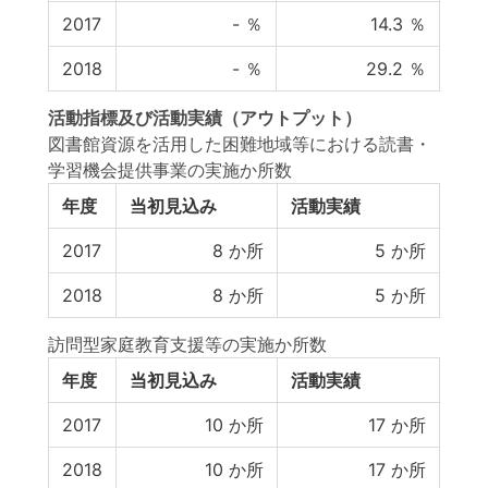
2017
-
％
14.3
％
2018
-
％
29.2
％
活動指標
及び
活動実績
（アウトプット）
図書館資源を活用した困難地域等における読書・
学習機会提供事業の実施か所数
年度
当初見込み
活動実績
2017
8
か所
5
か所
2018
8
か所
5
か所
訪問型家庭教育支援等の実施か所数
年度
当初見込み
活動実績
2017
10
か所
17
か所
2018
10
か所
17
か所