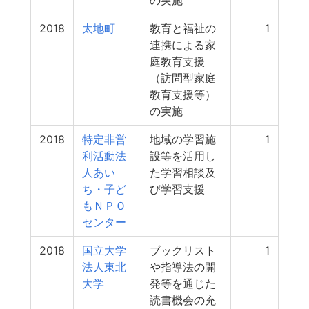
の実施
2018
太地町
教育と福祉の
1
連携による家
庭教育支援
（訪問型家庭
教育支援等）
の実施
2018
特定非営
地域の学習施
1
利活動法
設等を活用し
人あい
た学習相談及
ち・子ど
び学習支援
もＮＰＯ
センター
2018
国立大学
ブックリスト
1
法人東北
や指導法の開
大学
発等を通じた
読書機会の充