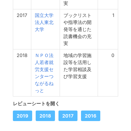
実
2017
国立大学
ブックリスト
1
法人東北
や指導法の開
大学
発等を通じた
読書機会の充
実
2018
ＮＰＯ法
地域の学習施
0
人若者就
設等を活用し
労支援セ
た学習相談及
ンターつ
び学習支援
ながるね
っと
レビューシートを開く
2019
2018
2017
2016