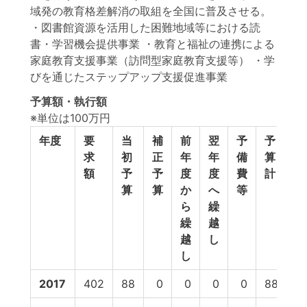
域発の教育格差解消の取組を全国に普及させる。
・図書館資源を活用した困難地域等における読
書・学習機会提供事業 ・教育と福祉の連携による
家庭教育支援事業（訪問型家庭教育支援等） ・学
びを通じたステップアップ支援促進事業
予算額・執行額
※単位は100万円
年度
要
当
補
前
翌
予
予
執
求
初
正
年
年
備
算
行
額
予
予
度
度
費
計
額
算
算
か
へ
等
ら
繰
繰
越
越
し
し
2017
402
88
0
0
0
0
88
5