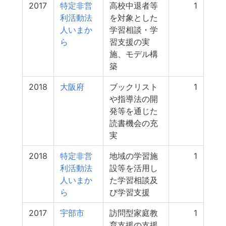
2017
特定非営
高校中退者等
1
利活動法
を対象とした
人いまか
学習相談・学
ら
習支援の実
施、モデル構
築
2018
大阪府
ブックリスト
1
や指導法の開
発等を通じた
読書機会の充
実
2018
特定非営
地域の学習施
1
利活動法
設等を活用し
人いまか
た学習相談及
ら
び学習支援
2017
宇部市
訪問型家庭教
1
育支援の支援