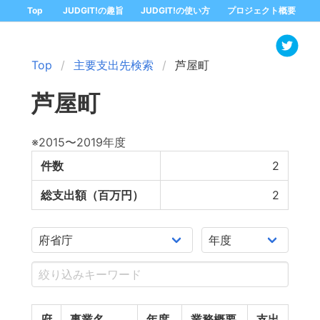
Top
JUDGIT!の趣旨
JUDGIT!の使い方
プロジェクト概要
Top
主要支出先検索
芦屋町
芦屋町
※2015〜2019年度
件数
2
総支出額（百万円）
2
府
事業名
年度
業務概要
支出