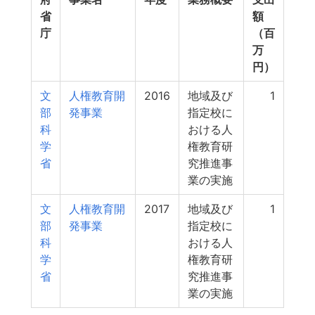
省
額
庁
（百
万
円）
文
人権教育開
2016
地域及び
1
部
発事業
指定校に
科
おける人
学
権教育研
省
究推進事
業の実施
文
人権教育開
2017
地域及び
1
部
発事業
指定校に
科
おける人
学
権教育研
省
究推進事
業の実施