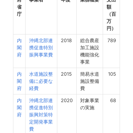
省
額
庁
（百
万
円）
内
沖縄北部連
2018
総合農産
789
閣
携促進特別
加工施設
府
振興事業費
機能強化
事業
内
水道施設整
2015
簡易水道
105
閣
備に必要な
施設整備
府
経費
費
内
沖縄北部連
2020
対象事業
68
閣
携促進特別
の実施
府
振興対策特
定開発事業
費