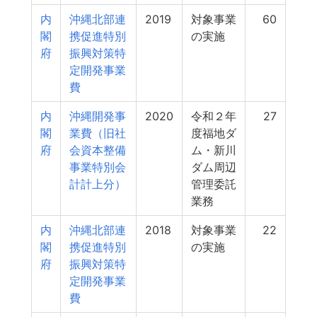
内
沖縄北部連
2019
対象事業
60
閣
携促進特別
の実施
府
振興対策特
定開発事業
費
内
沖縄開発事
2020
令和２年
27
閣
業費（旧社
度福地ダ
府
会資本整備
ム・新川
事業特別会
ダム周辺
計計上分）
管理委託
業務
内
沖縄北部連
2018
対象事業
22
閣
携促進特別
の実施
府
振興対策特
定開発事業
費