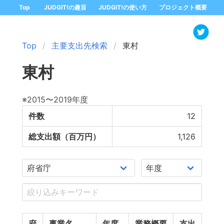
Top
JUDGIT!の趣旨
JUDGIT!の使い方
プロジェクト概要
Top
主要支出先検索
東村
東村
※2015〜2019年度
件数
12
総支出額（百万円）
1,126
府
事業名
年度
業務概要
支出