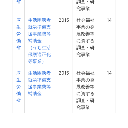
省
調査・研
究事業
厚
生活困窮者
2015
社会福祉
14
生
就労準備支
事業の発
労
援事業費等
展改善等
働
補助金
に資する
省
（うち生活
調査・研
保護適正化
究事業
等事業）
厚
生活困窮者
2015
社会福祉
14
生
就労準備支
事業の発
労
援事業費等
展改善等
働
補助金
に資する
省
調査・研
究事業