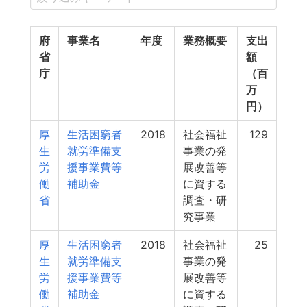
府
事業名
年度
業務概要
支出
省
額
庁
（百
万
円）
厚
生活困窮者
2018
社会福祉
129
生
就労準備支
事業の発
労
援事業費等
展改善等
働
補助金
に資する
省
調査・研
究事業
厚
生活困窮者
2018
社会福祉
25
生
就労準備支
事業の発
労
援事業費等
展改善等
働
補助金
に資する