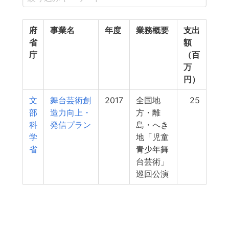
府
事業名
年度
業務概要
支出
省
額
庁
（百
万
円）
文
舞台芸術創
2017
全国地
25
部
造力向上・
方・離
科
発信プラン
島・へき
学
地「児童
省
青少年舞
台芸術」
巡回公演