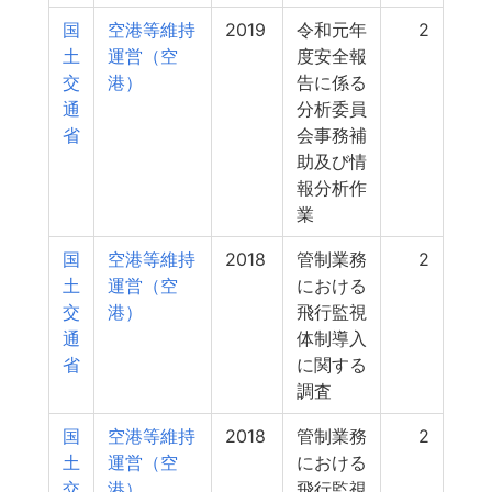
国
空港等維持
2019
令和元年
2
土
運営（空
度安全報
交
港）
告に係る
通
分析委員
省
会事務補
助及び情
報分析作
業
国
空港等維持
2018
管制業務
2
土
運営（空
における
交
港）
飛行監視
通
体制導入
省
に関する
調査
国
空港等維持
2018
管制業務
2
土
運営（空
における
交
港）
飛行監視