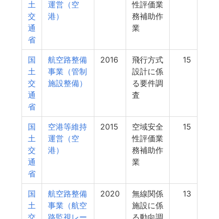
土
運営（空
性評価業
交
港）
務補助作
通
業
省
国
航空路整備
2016
飛行方式
15
土
事業（管制
設計に係
交
施設整備）
る要件調
通
査
省
国
空港等維持
2015
空域安全
15
土
運営（空
性評価業
交
港）
務補助作
通
業
省
国
航空路整備
2020
無線関係
13
土
事業（航空
施設に係
交
路監視レー
る動向調