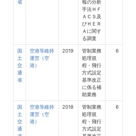
省
報の分析
手法ＨＦ
ＡＣＳ及
びＨＥＲ
Ａに関す
る調査
国
空港等維持
2019
管制業務
6
土
運営（空
処理規
交
港）
程・飛行
通
方式設定
省
基準改正
に係る補
助業務
国
空港等維持
2018
管制業務
6
土
運営（空
処理規
交
港）
程・飛行
通
方式設定