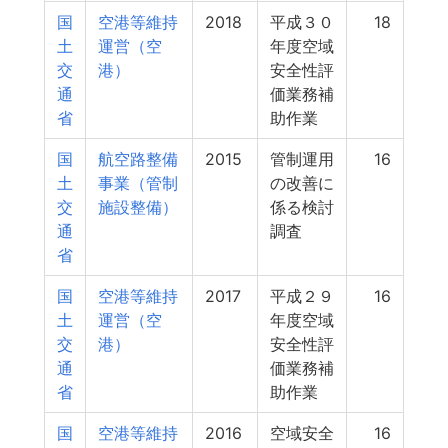
国
空港等維持
2018
平成３０
18
土
運営（空
年度空域
交
港）
安全性評
通
価業務補
省
助作業
国
航空路整備
2015
管制運用
16
土
事業（管制
の改善に
交
施設整備）
係る検討
通
調査
省
国
空港等維持
2017
平成２９
16
土
運営（空
年度空域
交
港）
安全性評
通
価業務補
省
助作業
国
空港等維持
2016
空域安全
16