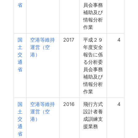
省
員会事務
補助及び
情報分析
作業
国
空港等維持
2017
平成２９
4
土
運営（空
年度安全
交
港）
報告に係
通
る分析委
省
員会事務
補助及び
情報分析
作業
国
空港等維持
2016
飛行方式
4
土
運営（空
設計者養
交
港）
成訓練支
通
援業務
省