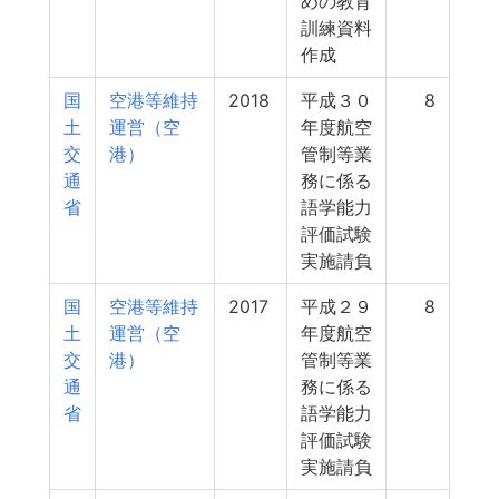
めの教育
訓練資料
作成
国
空港等維持
2018
平成３０
8
土
運営（空
年度航空
交
港）
管制等業
通
務に係る
省
語学能力
評価試験
実施請負
国
空港等維持
2017
平成２９
8
土
運営（空
年度航空
交
港）
管制等業
通
務に係る
省
語学能力
評価試験
実施請負