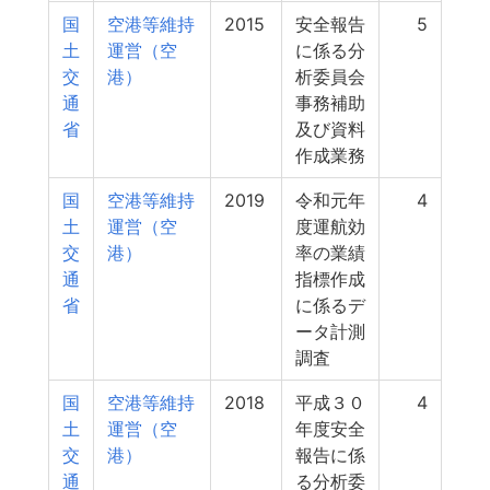
国
空港等維持
2015
安全報告
5
土
運営（空
に係る分
交
港）
析委員会
通
事務補助
省
及び資料
作成業務
国
空港等維持
2019
令和元年
4
土
運営（空
度運航効
交
港）
率の業績
通
指標作成
省
に係るデ
ータ計測
調査
国
空港等維持
2018
平成３０
4
土
運営（空
年度安全
交
港）
報告に係
通
る分析委