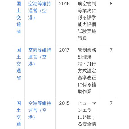
国
空港等維持
2016
航空管制
8
土
運営（空
等業務に
交
港）
係る語学
通
能力評価
省
試験実施
請負
国
空港等維持
2017
管制業務
7
土
運営（空
処理規
交
港）
程・飛行
通
方式設定
省
基準改正
に係る補
助作業
国
空港等維持
2015
ヒューマ
7
土
運営（空
ンエラー
交
港）
に起因す
通
る安全情