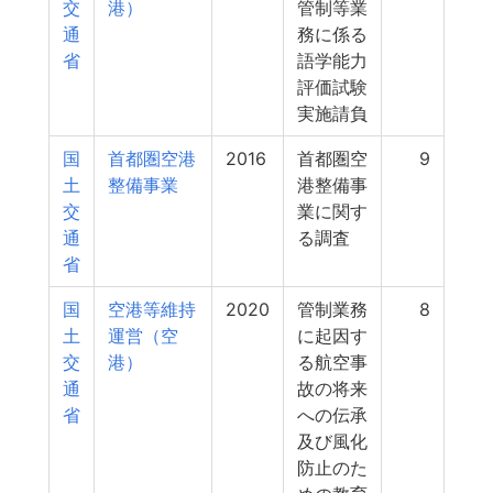
交
港）
管制等業
通
務に係る
省
語学能力
評価試験
実施請負
国
首都圏空港
2016
首都圏空
9
土
整備事業
港整備事
交
業に関す
通
る調査
省
国
空港等維持
2020
管制業務
8
土
運営（空
に起因す
交
港）
る航空事
通
故の将来
省
への伝承
及び風化
防止のた