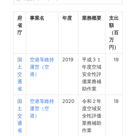
府
事業名
年度
業務概要
支出
省
額
庁
（百
万
円）
国
空港等維持
2019
平成３１
19
土
運営（空
年度空域
交
港）
安全性評
通
価業務補
省
助作業
国
空港等維持
2020
令和２年
18
土
運営（空
度空域安
交
港）
全性評価
通
業務補助
省
作業