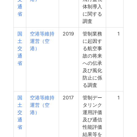
通
体制導入
省
に関する
調査
国
空港等維持
2019
管制業務
1
土
運営（空
に起因す
交
港）
る航空事
通
故の将来
省
への伝承
及び風化
防止に係
る調査
国
空港等維持
2017
管制デー
1
土
運営（空
タリンク
交
港）
運用評価
通
及び通信
省
性能評価
結果等を