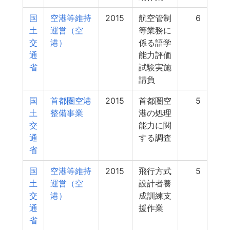
国
空港等維持
2015
航空管制
6
土
運営（空
等業務に
交
港）
係る語学
通
能力評価
省
試験実施
請負
国
首都圏空港
2015
首都圏空
5
土
整備事業
港の処理
交
能力に関
通
する調査
省
国
空港等維持
2015
飛行方式
5
土
運営（空
設計者養
交
港）
成訓練支
通
援作業
省