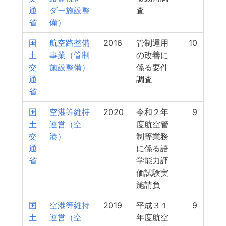
通
ダー施設整
査
省
備）
国
航空路整備
2016
管制運用
10
土
事業（管制
の改善に
交
施設整備）
係る要件
通
調査
省
国
空港等維持
2020
令和２年
9
土
運営（空
度航空管
交
港）
制等業務
通
に係る語
省
学能力評
価試験実
施請負
国
空港等維持
2019
平成３１
9
土
運営（空
年度航空