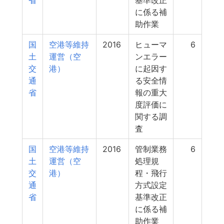
省
基準改正
に係る補
助作業
国
空港等維持
2016
ヒューマ
6
土
運営（空
ンエラー
交
港）
に起因す
通
る安全情
省
報の重大
度評価に
関する調
査
国
空港等維持
2016
管制業務
6
土
運営（空
処理規
交
港）
程・飛行
通
方式設定
省
基準改正
に係る補
助作業