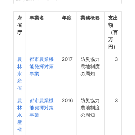
府
事業名
年度
業務概要
支出
省
額
庁
（百
万
円）
農
都市農業機
2017
防災協力
3
林
能発揮対策
農地制度
水
事業
の周知
産
省
農
都市農業機
2016
防災協力
3
林
能発揮対策
農地制度
水
事業
の周知
産
省