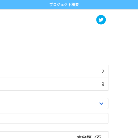
プロジェクト概要
2
9
支出額（百