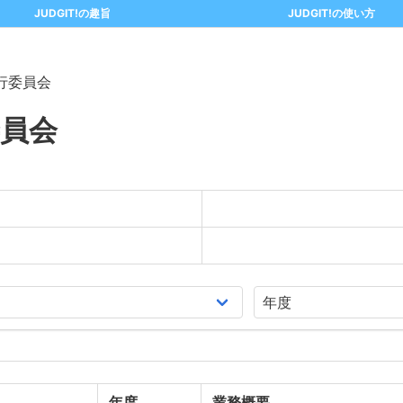
JUDGIT!の趣旨
JUDGIT!の使い方
行委員会
員会
年度
業務概要