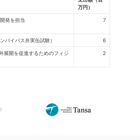
万円）
の開発を担当
7
ビンバイパス弁実缶試験）
6
外展開を促進するためのフィジ
2