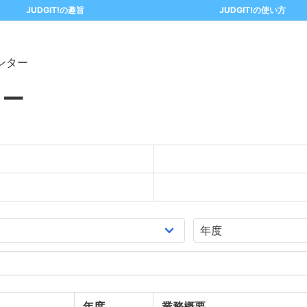
JUDGIT!の趣旨
JUDGIT!の使い方
ンター
ター
年度
業務概要