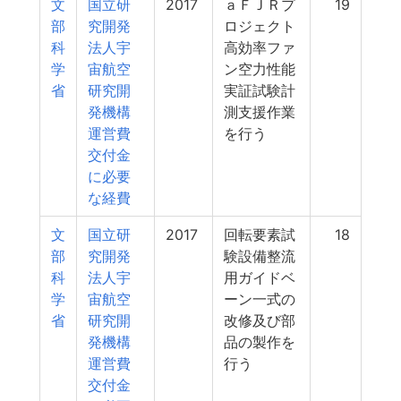
文
国立研
2017
ａＦＪＲプ
19
部
究開発
ロジェクト
科
法人宇
高効率ファ
学
宙航空
ン空力性能
省
研究開
実証試験計
発機構
測支援作業
運営費
を行う
交付金
に必要
な経費
文
国立研
2017
回転要素試
18
部
究開発
験設備整流
科
法人宇
用ガイドベ
学
宙航空
ーン一式の
省
研究開
改修及び部
発機構
品の製作を
運営費
行う
交付金