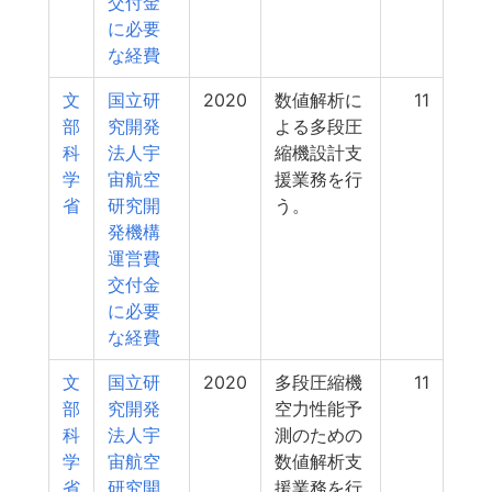
交付金
に必要
な経費
文
国立研
2020
数値解析に
11
部
究開発
よる多段圧
科
法人宇
縮機設計支
学
宙航空
援業務を行
省
研究開
う。
発機構
運営費
交付金
に必要
な経費
文
国立研
2020
多段圧縮機
11
部
究開発
空力性能予
科
法人宇
測のための
学
宙航空
数値解析支
省
研究開
援業務を行