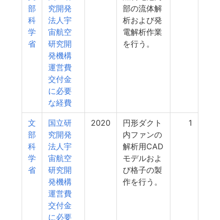
部
究開発
部の流体解
科
法人宇
析および発
学
宙航空
電解析作業
省
研究開
を行う。
発機構
運営費
交付金
に必要
な経費
文
国立研
2020
円形ダクト
1
部
究開発
内ファンの
科
法人宇
解析用CAD
学
宙航空
モデルおよ
省
研究開
び格子の製
発機構
作を行う。
運営費
交付金
に必要