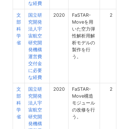
な経費
文
国立研
2020
FaSTAR-
2
部
究開発
Moveを用
科
法人宇
いた空力弾
学
宙航空
性解析用解
省
研究開
析モデルの
発機構
製作を行
運営費
う。
交付金
に必要
な経費
文
国立研
2020
FaSTAR-
2
部
究開発
Move構造
科
法人宇
モジュール
学
宙航空
の改修を行
省
研究開
う。
発機構