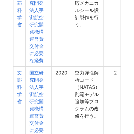
部
究開発
応メカニカ
科
法人宇
ルシール設
学
宙航空
計製作を行
省
研究開
う。
発機構
運営費
交付金
に必要
な経費
文
国立研
2020
空力弾性解
2
部
究開発
析コード
科
法人宇
（NATAS）
学
宙航空
乱流モデル
省
研究開
追加等プロ
発機構
グラムの改
運営費
修を行う。
交付金
に必要