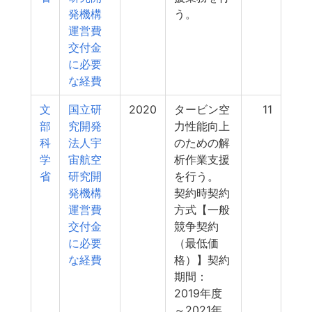
発機構
う。
運営費
交付金
に必要
な経費
文
国立研
2020
タービン空
11
部
究開発
力性能向上
科
法人宇
のための解
学
宙航空
析作業支援
省
研究開
を行う。
発機構
契約時契約
運営費
方式【一般
交付金
競争契約
に必要
（最低価
な経費
格）】契約
期間：
2019年度
～2021年