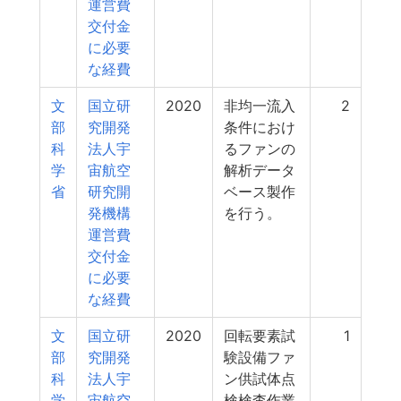
運営費
交付金
に必要
な経費
文
国立研
2020
非均一流入
2
部
究開発
条件におけ
科
法人宇
るファンの
学
宙航空
解析データ
省
研究開
ベース製作
発機構
を行う。
運営費
交付金
に必要
な経費
文
国立研
2020
回転要素試
1
部
究開発
験設備ファ
科
法人宇
ン供試体点
学
宙航空
検検査作業