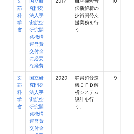
文
国立研
2017
航空機騒音
10
部
究開発
伝播解析の
科
法人宇
技術開発支
学
宙航空
援業務を行
省
研究開
う
発機構
運営費
交付金
に必要
な経費
文
国立研
2020
静粛超音速
9
部
究開発
機ＣＦＤ解
科
法人宇
析システム
学
宙航空
設計を行
省
研究開
う。
発機構
運営費
交付金