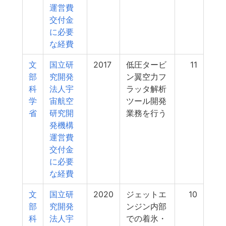
運営費
交付金
に必要
な経費
文
国立研
2017
低圧タービ
11
部
究開発
ン翼空力フ
科
法人宇
ラッタ解析
学
宙航空
ツール開発
省
研究開
業務を行う
発機構
運営費
交付金
に必要
な経費
文
国立研
2020
ジェットエ
10
部
究開発
ンジン内部
科
法人宇
での着氷・