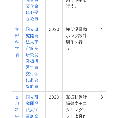
交付金
行う。
に必要
な経費
文
国立研
2020
極低温電動
4
部
究開発
ポンプ設計
科
法人宇
製作を行
学
宙航空
う。
省
研究開
発機構
運営費
交付金
に必要
な経費
文
国立研
2020
翼振動累計
3
部
究開発
損傷度モニ
科
法人宇
タリングソ
学
宙航空
フト改良作