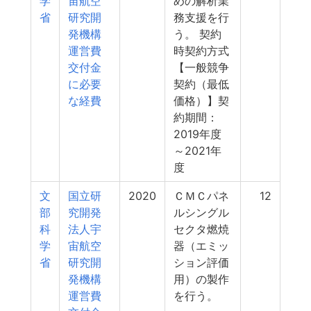
学
宙航空
めの解析業
省
研究開
務支援を行
発機構
う。 契約
運営費
時契約方式
交付金
【一般競争
に必要
契約（最低
な経費
価格）】契
約期間：
2019年度
～2021年
度
文
国立研
2020
ＣＭＣパネ
12
部
究開発
ルシングル
科
法人宇
セクタ燃焼
学
宙航空
器（エミッ
省
研究開
ション評価
発機構
用）の製作
運営費
を行う。