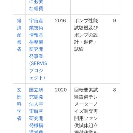
に必要
な経費
経
宇宙産
2016
ポンプ性能
9
済
業技術
試験機及び
産
情報基
ポンプの設
業
盤整備
計・製造・
省
研究開
試験
発事業
(SERVIS
プロジ
ェクト)
文
国立研
2020
回転要素試
8
部
究開発
験設備テレ
科
法人宇
メーターノ
学
宙航空
イズ調査再
省
研究開
開用ファン
発機構
供試体組立
運営費
据付作業を