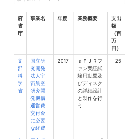
府
事業名
年度
業務概要
支出
省
額
庁
（百
万
円）
文
国立研
2017
ａＦＪＲフ
25
部
究開発
ァン実証試
科
法人宇
験用動翼及
学
宙航空
びディスク
省
研究開
の詳細設計
発機構
と製作を行
運営費
う
交付金
に必要
な経費