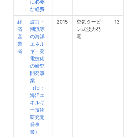
に必要
な経費
経
波力・
2015
空気タービ
13
済
潮流等
ン式波力発
産
の海洋
電
業
エネル
省
ギー発
電技術
の研究
開発事
業
（旧：
海洋エ
ネルギ
ー技術
研究開
発事
業）