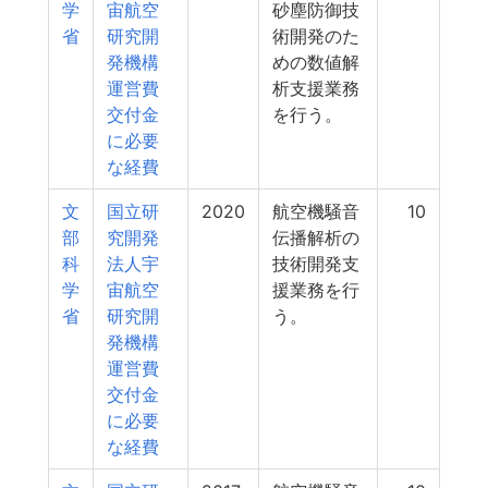
学
宙航空
砂塵防御技
省
研究開
術開発のた
発機構
めの数値解
運営費
析支援業務
交付金
を行う。
に必要
な経費
文
国立研
2020
航空機騒音
10
部
究開発
伝播解析の
科
法人宇
技術開発支
学
宙航空
援業務を行
省
研究開
う。
発機構
運営費
交付金
に必要
な経費