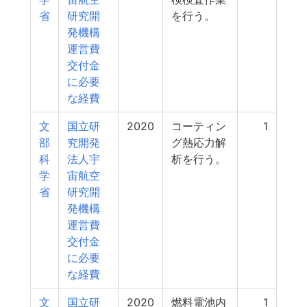
省
研究開
を行う。
発機構
運営費
交付金
に必要
な経費
文
国立研
2020
コーティン
1
部
究開発
グ熱応力解
科
法人宇
析を行う。
学
宙航空
省
研究開
発機構
運営費
交付金
に必要
な経費
文
国立研
2020
燃料電池内
1