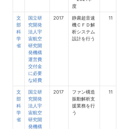
度
文
国立研
2017
静粛超音速
11
部
究開発
機ＣＦＤ解
科
法人宇
析システム
学
宙航空
設計を行う
省
研究開
発機構
運営費
交付金
に必要
な経費
文
国立研
2017
ファン構造
11
部
究開発
振動解析支
科
法人宇
援業務を行
学
宙航空
う
省
研究開
発機構