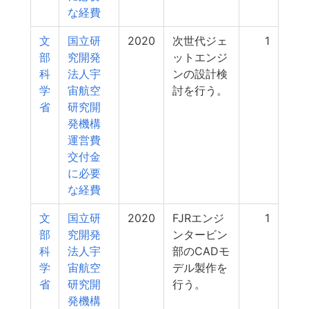
な経費
文
国立研
2020
次世代ジェ
1
部
究開発
ットエンジ
科
法人宇
ンの設計検
学
宙航空
討を行う。
省
研究開
発機構
運営費
交付金
に必要
な経費
文
国立研
2020
FJRエンジ
1
部
究開発
ンタービン
科
法人宇
部のCADモ
学
宙航空
デル製作を
省
研究開
行う。
発機構