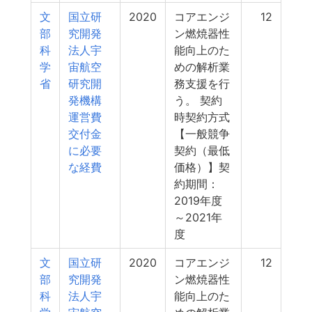
文
国立研
2020
コアエンジ
12
部
究開発
ン燃焼器性
科
法人宇
能向上のた
学
宙航空
めの解析業
省
研究開
務支援を行
発機構
う。 契約
運営費
時契約方式
交付金
【一般競争
に必要
契約（最低
な経費
価格）】契
約期間：
2019年度
～2021年
度
文
国立研
2020
コアエンジ
12
部
究開発
ン燃焼器性
科
法人宇
能向上のた