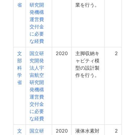
省
研究開
業を行う。
発機構
運営費
交付金
に必要
な経費
文
国立研
2020
主脚収納キ
2
部
究開発
ャビティ模
科
法人宇
型の設計製
学
宙航空
作を行う。
省
研究開
発機構
運営費
交付金
に必要
な経費
文
国立研
2020
液体水素対
2