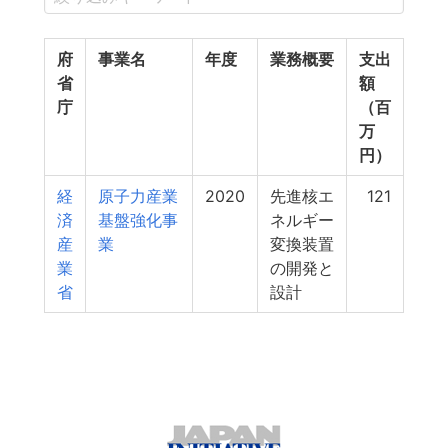
府
事業名
年度
業務概要
支出
省
額
庁
（百
万
円）
経
原子力産業
2020
先進核エ
121
済
基盤強化事
ネルギー
産
業
変換装置
業
の開発と
省
設計