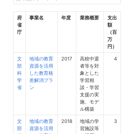
府
事業名
年度
業務概要
支出
省
額
庁
（百
万
円）
文
地域の教育
2017
高校中退
4
部
資源を活用
者等を対
科
した教育格
象とした
学
差解消プラ
学習相
省
ン
談・学習
支援の実
施、モデ
ル構築
文
地域の教育
2018
地域の学
3
部
資源を活用
習施設等