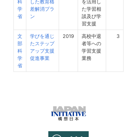
科
した教育格
を活用し
学
差解消プラ
た学習相
省
ン
談及び学
習支援
文
学びを通じ
2019
高校中退
3
部
たステップ
者等への
科
アップ支援
学習支援
学
促進事業
業務
省