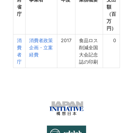
省
額
庁
（百
万
円）
消
消費者政策
2017
食品ロス
0
費
企画・立案
削減全国
者
経費
大会記念
庁
誌の印刷