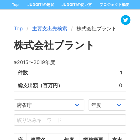
Top
JUDGIT!の趣旨
JUDGIT!の使い方
プロジェクト概要
Top
主要支出先検索
株式会社プラント
株式会社プラント
※2015〜2019年度
件数
1
総支出額（百万円）
0
府
事業名
年度
業務概要
支出