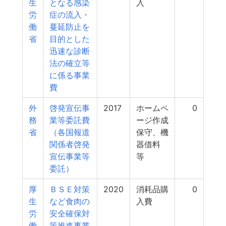
生
となる感染
入
労
症の流入・
働
蔓延防止を
省
目的とした
迅速な診断
法の確立等
に係る事業
費
外
啓発宣伝事
2017
ホームペ
0
務
業等委託費
ージ作成
省
（各国報道
保守、機
関係者啓発
器借料
宣伝事業等
等
委託）
厚
ＢＳＥ対策
2020
消耗品購
0
生
など食肉の
入費
労
安全確保対
働
策推進事業