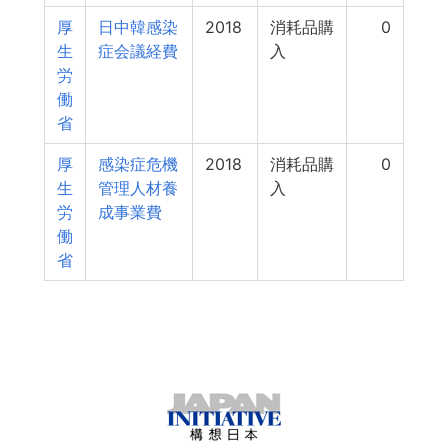
厚
日中韓感染
2018
消耗品購
0
生
症会議経費
入
労
働
省
厚
感染症危機
2018
消耗品購
0
生
管理人材養
入
労
成事業費
働
省