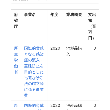
府
事業名
年度
業務概要
支出
省
額
庁
（百
万
円）
厚
国際的脅威
2020
消耗品購
0
生
となる感染
入
労
症の流入・
働
蔓延防止を
省
目的とした
迅速な診断
法の確立等
に係る事業
費
厚
国際的脅威
2020
消耗品購
0