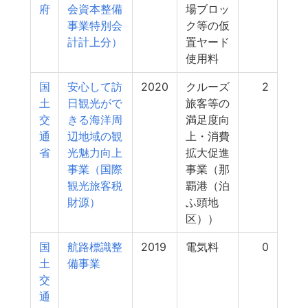
府
会資本整備
場ブロッ
事業特別会
ク等の仮
計計上分）
置ヤード
使用料
国
安心して訪
2020
クルーズ
2
土
日観光がで
旅客等の
交
きる海洋周
満足度向
通
辺地域の観
上・消費
省
光魅力向上
拡大促進
事業（国際
事業（那
観光旅客税
覇港（泊
財源）
ふ頭地
区））
国
航路標識整
2019
電気料
0
土
備事業
交
通