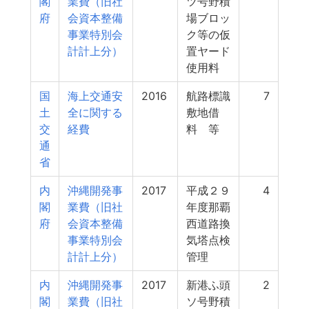
閣
業費（旧社
ツ号野積
府
会資本整備
場ブロッ
事業特別会
ク等の仮
計計上分）
置ヤード
使用料
国
海上交通安
2016
航路標識
7
土
全に関する
敷地借
交
経費
料 等
通
省
内
沖縄開発事
2017
平成２９
4
閣
業費（旧社
年度那覇
府
会資本整備
西道路換
事業特別会
気塔点検
計計上分）
管理
内
沖縄開発事
2017
新港ふ頭
2
閣
業費（旧社
ソ号野積