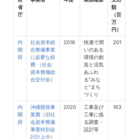
省
額
庁
（百
万
円）
内
社会資本総
2016
快適で潤
201
閣
合整備事業
いのある
府
に必要な経
環境の創
費 （社会
造と活気
資本整備総
あふれ
合交付金）
る“みな
と”まち
づくり
内
沖縄開発事
2020
工事及び
163
閣
業費（旧社
工事に係
府
会資本整備
る調査・
事業特別会
設計等
計計上分）