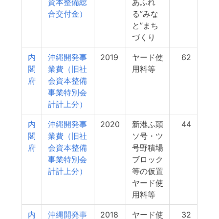
資本整備総
あふれ
合交付金）
る”みな
と”まち
づくり
内
沖縄開発事
2019
ヤード使
62
閣
業費（旧社
用料等
府
会資本整備
事業特別会
計計上分）
内
沖縄開発事
2020
新港ふ頭
44
閣
業費（旧社
ソ号・ツ
府
会資本整備
号野積場
事業特別会
ブロック
計計上分）
等の仮置
ヤード使
用料等
内
沖縄開発事
2018
ヤード使
32