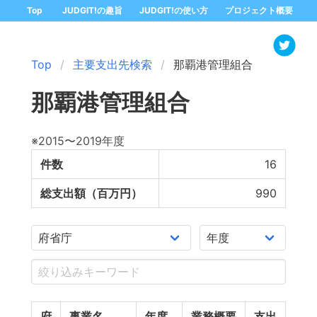
Top
JUDGIT!の趣旨
JUDGIT!の使い方
プロジェクト概要
Top
主要支出先検索
那覇港管理組合
那覇港管理組合
※2015〜2019年度
件数
16
総支出額（百万円）
990
府
事業名
年度
業務概要
支出