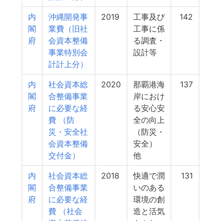
内
沖縄開発事
2019
工事及び
142
閣
業費（旧社
工事に係
府
会資本整備
る調査・
事業特別会
設計等
計計上分）
内
社会資本総
2020
那覇港海
137
閣
合整備事業
岸におけ
府
に必要な経
る安心安
費 （防
全の向上
災・安全社
（防災・
会資本整備
安全）
交付金）
他
内
社会資本総
2018
快適で潤
131
閣
合整備事業
いのある
府
に必要な経
環境の創
費 （社会
造と活気