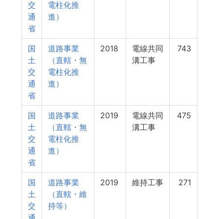
交
電柱化推
通
進）
省
国
道路事業
2018
電線共同
743
土
（直轄・無
溝工事
交
電柱化推
通
進）
省
国
道路事業
2019
電線共同
475
土
（直轄・無
溝工事
交
電柱化推
通
進）
省
国
道路事業
2019
維持工事
271
土
（直轄・維
交
持等）
通