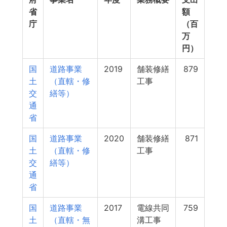
省
額
庁
（百
万
円）
国
道路事業
2019
舗装修繕
879
土
（直轄・修
工事
交
繕等）
通
省
国
道路事業
2020
舗装修繕
871
土
（直轄・修
工事
交
繕等）
通
省
国
道路事業
2017
電線共同
759
土
（直轄・無
溝工事