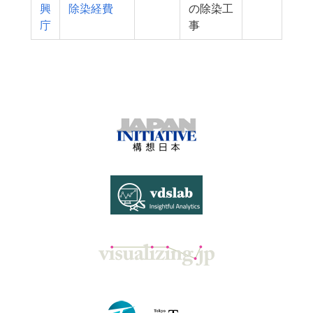
興
除染経費
の除染工
庁
事