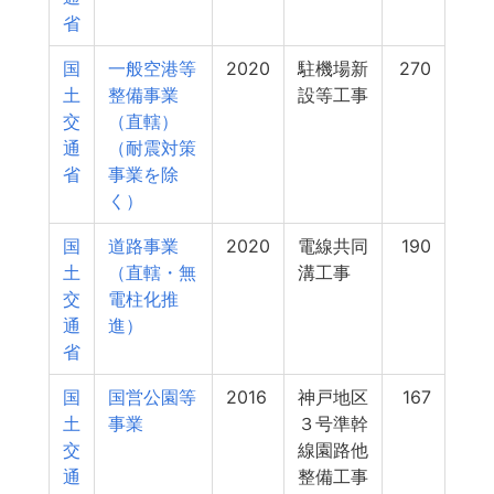
省
国
一般空港等
2020
駐機場新
270
土
整備事業
設等工事
交
（直轄）
通
（耐震対策
省
事業を除
く）
国
道路事業
2020
電線共同
190
土
（直轄・無
溝工事
交
電柱化推
通
進）
省
国
国営公園等
2016
神戸地区
167
土
事業
３号準幹
交
線園路他
通
整備工事