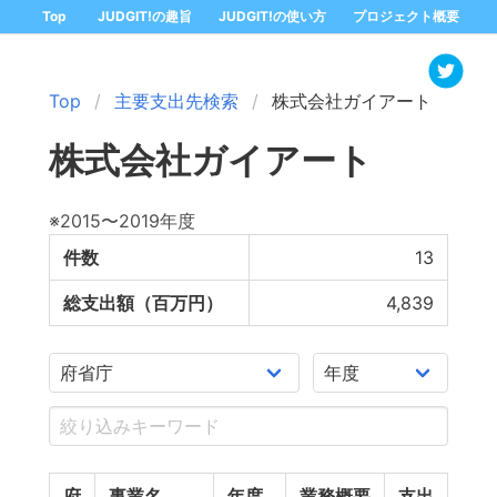
Top
JUDGIT!の趣旨
JUDGIT!の使い方
プロジェクト概要
Top
主要支出先検索
株式会社ガイアート
株式会社ガイアート
※2015〜2019年度
件数
13
総支出額（百万円）
4,839
府
事業名
年度
業務概要
支出