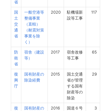
省
国
一般空港等
2020
駐機場新
117
土
整備事業
設等工事
交
（直轄）
通
（耐震対策
省
事業を除
く）
防
宿舎（建設
2017
宿舎改修
65
衛
等）
等工事
省
復
国有財産の
2015
国土交通
29
興
除染経費
省が管理
庁
する国有
財産等の
除染
復
国有財産の
2016
国道６号
3