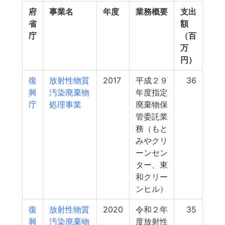
府
事業名
年度
業務概要
支出
省
額
庁
（百
万
円）
復
放射性物質
2017
平成２９
36
興
汚染廃棄物
年度指定
庁
処理事業
廃棄物保
管委託業
務（もと
みやクリ
ーンセン
ター、東
和クリー
ンヒル）
復
放射性物質
2020
令和２年
35
興
汚染廃棄物
度放射性