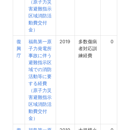
（原子力災
害避難指示
区域消防活
動費交付
金）
復
福島第一原
2019
多数傷病
0
興
子力発電所
者対応訓
庁
事故に伴う
練経費
避難指示区
域での消防
活動等に要
する経費
（原子力災
害避難指示
区域消防活
動費交付
金）