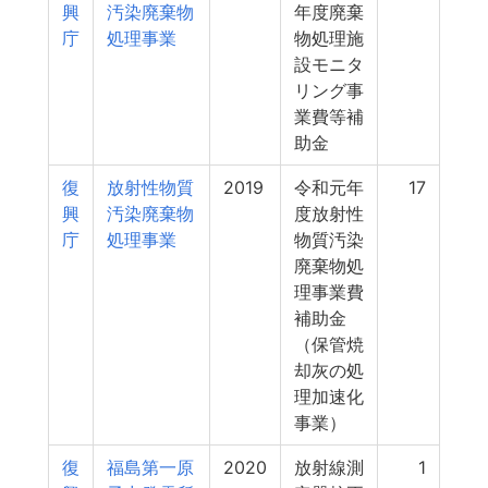
興
汚染廃棄物
年度廃棄
庁
処理事業
物処理施
設モニタ
リング事
業費等補
助金
復
放射性物質
2019
令和元年
17
興
汚染廃棄物
度放射性
庁
処理事業
物質汚染
廃棄物処
理事業費
補助金
（保管焼
却灰の処
理加速化
事業）
復
福島第一原
2020
放射線測
1