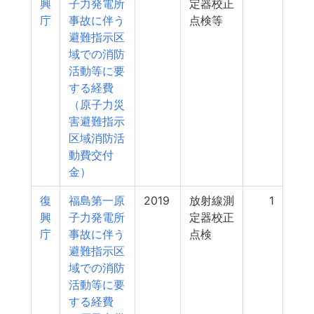
興
子力発電所
定器校正
庁
事故に伴う
点検等
避難指示区
域での消防
活動等に要
する経費
（原子力災
害避難指示
区域消防活
動費交付
金）
復
福島第一原
2019
放射線測
1
興
子力発電所
定器校正
庁
事故に伴う
点検
避難指示区
域での消防
活動等に要
する経費