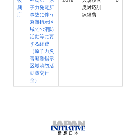
復
福島第一原
2019
大規模火
0
興
子力発電所
災対応訓
庁
事故に伴う
練経費
避難指示区
域での消防
活動等に要
する経費
（原子力災
害避難指示
区域消防活
動費交付
金）