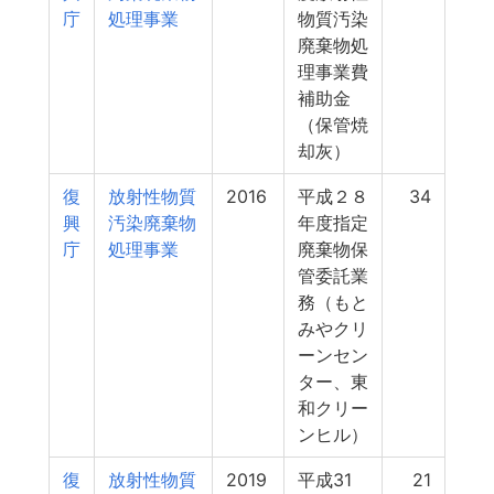
庁
処理事業
物質汚染
廃棄物処
理事業費
補助金
（保管焼
却灰）
復
放射性物質
2016
平成２８
34
興
汚染廃棄物
年度指定
庁
処理事業
廃棄物保
管委託業
務（もと
みやクリ
ーンセン
ター、東
和クリー
ンヒル）
復
放射性物質
2019
平成31
21