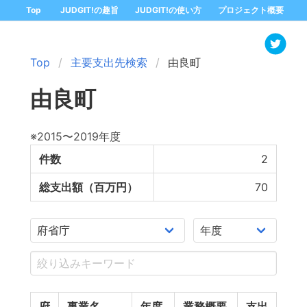
Top
JUDGIT!の趣旨
JUDGIT!の使い方
プロジェクト概要
Top
主要支出先検索
由良町
由良町
※2015〜2019年度
件数
2
総支出額（百万円）
70
府
事業名
年度
業務概要
支出