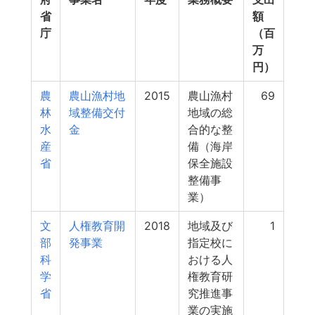
省
額
庁
（百
万
円）
農
農山漁村地
2015
農山漁村
69
林
域整備交付
地域の総
水
金
合的な整
産
備（海岸
省
保全施設
整備事
業）
文
人権教育開
2018
地域及び
1
部
発事業
指定校に
科
おける人
学
権教育研
省
究推進事
業の実施