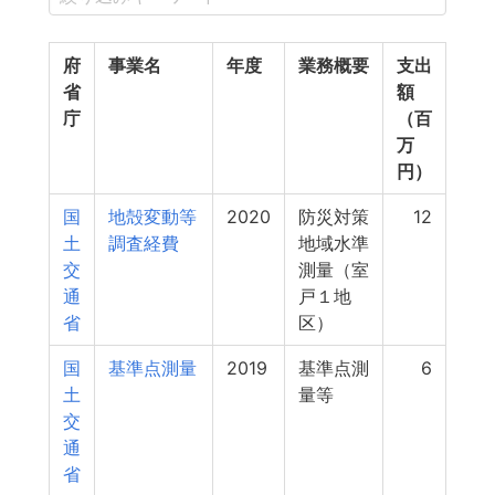
府
事業名
年度
業務概要
支出
省
額
庁
（百
万
円）
国
地殻変動等
2020
防災対策
12
土
調査経費
地域水準
交
測量（室
通
戸１地
省
区）
国
基準点測量
2019
基準点測
6
土
量等
交
通
省