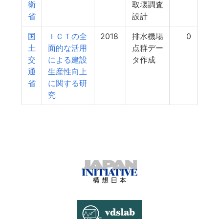
衛
取壊調査
省
設計
国
ＩＣＴの全
2018
排水機場
0
土
面的な活用
点群デー
交
による建設
タ作成
通
生産性向上
省
に関する研
究