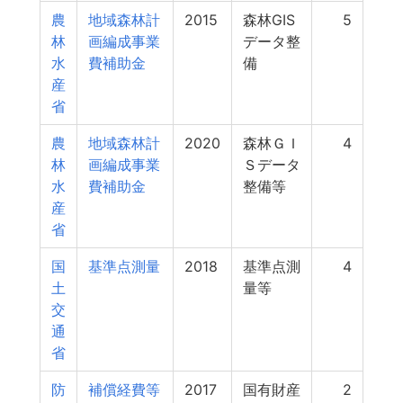
農
地域森林計
2015
森林GIS
5
林
画編成事業
データ整
水
費補助金
備
産
省
農
地域森林計
2020
森林ＧＩ
4
林
画編成事業
Ｓデータ
水
費補助金
整備等
産
省
国
基準点測量
2018
基準点測
4
土
量等
交
通
省
防
補償経費等
2017
国有財産
2