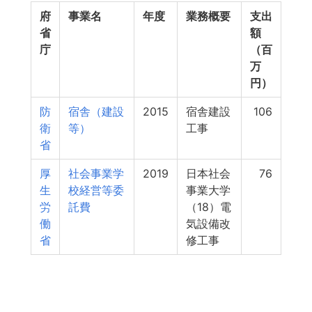
府
事業名
年度
業務概要
支出
省
額
庁
（百
万
円）
防
宿舎（建設
2015
宿舎建設
106
衛
等）
工事
省
厚
社会事業学
2019
日本社会
76
生
校経営等委
事業大学
労
託費
（18）電
働
気設備改
省
修工事