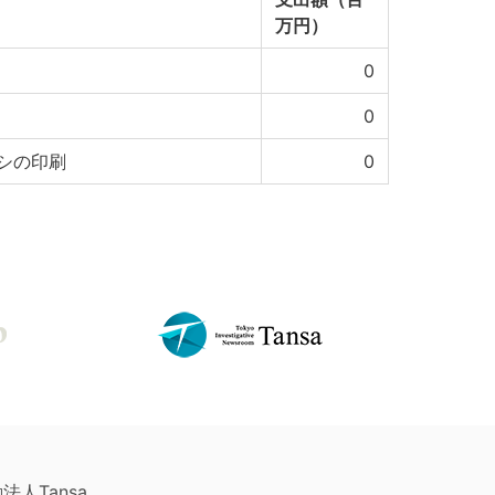
万円）
0
0
シの印刷
0
法人Tansa