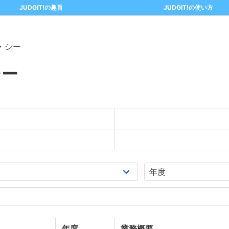
JUDGIT!の趣旨
JUDGIT!の使い方
・シー
シー
年度
業務概要