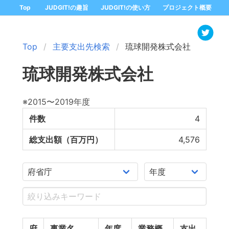
Top
JUDGIT!の趣旨
JUDGIT!の使い方
プロジェクト概要
Top
主要支出先検索
琉球開発株式会社
琉球開発株式会社
※2015〜2019年度
件数
4
総支出額（百万円）
4,576
府
事業名
年度
業務概
支出