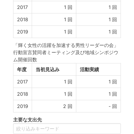
2017
1
回
1
回
2018
1
回
1
回
2019
1
回
1
回
「輝く女性の活躍を加速する男性リーダーの会」
行動宣言賛同者ミーティング及び地域シンポジウ
ム開催回数
年度
当初見込み
活動実績
2017
1
回
1
回
2018
1
回
1
回
2019
2
回
-
回
主要な支出先