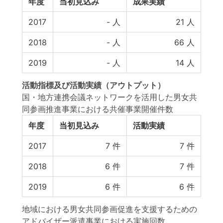
年度
当初見込み
成果実績
2017
-
人
21
人
2018
-
人
66
人
2019
-
人
14
人
活動指標
及び
活動実績
（アウトプット）
国・地方連携会議ネットワークを活用した男女共
同参画推進事業における共催事業開催件数
年度
当初見込み
活動実績
2017
7
件
7
件
2018
6
件
7
件
2019
6
件
6
件
地域における男女共同参画促進を支援するための
アドバイザー派遣事業における実施回数