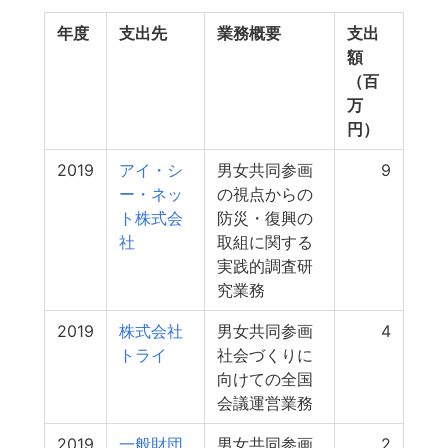
年度
支出先
業務概要
支出
額
（百
万
円）
2019
アイ・シ
男女共同参画
9
ー・ネッ
の視点からの
ト株式会
防災・復興の
社
取組に関する
実践的調査研
究業務
2019
株式会社
男女共同参画
4
トライ
社会づくりに
向けての全国
会議運営業務
2019
一般財団
男女共同参画
2