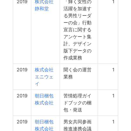
2019
株式会社
「輝く女性の
1
静和堂
活躍を加速す
る男性リーダ
ーの会」行動
宣言に関する
アンケート集
計、デザイン
版下データの
作成業務
2019
株式会社
聞く会の運営
1
エニウェ
業務
イ
2019
朝日梱包
苦情処理ガイ
1
株式会社
ドブックの梱
包・発送
2019
朝日梱包
男女共同参画
1
株式会社
推進連携会議