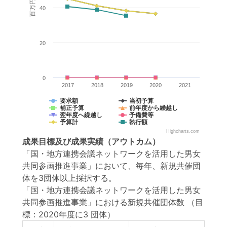
百万円
40
20
0
2017
2018
2019
2020
2021
要求額
当初予算
補正予算
前年度から繰越し
翌年度へ繰越し
予備費等
予算計
執行額
Highcharts.com
成果目標
及び
成果実績
（アウトカム）
「国・地方連携会議ネットワークを活用した男女
共同参画推進事業」において、毎年、新規共催団
体を3団体以上採択する。
「国・地方連携会議ネットワークを活用した男女
共同参画推進事業」における新規共催団体数
（目
標：2020年度に3 団体）