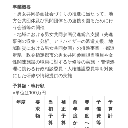
事業概要
・男女共同参画社会づくりの推進に当たって、地
方公共団体及び民間団体との連携を図るために行
う会議等の開催
・地域における男女共同参画促進総合支援（先進
事例の収集・分析、アドバイザーの派遣支援、地
域防災における男女共同参画）の推進事業 ・都道
府県・政令指定都市の男女共同参画担当職員や女
性関連施設の職員に対する研修等の実施 ・苦情処
理に携わる行政相談委員・人権擁護委員等を対象
にした研修や情報提供の実施
予算額・執行額
※単位は100万円
年度
要
当
補
前
翌
予
予
執
求
初
正
年
年
備
算
行
額
予
予
度
度
費
計
額
算
算
か
へ
等