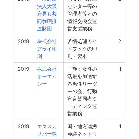
法人大阪
センター等の
府男女共
管理者等との
同参画推
情報交換会運
進財団
営支援業務
2019
株式会社
苦情処理ガイ
2
アライ印
ドブックの印
刷
刷・製本
2019
株式会社
「輝く女性の
1
オーエム
活躍を加速す
シー
る男性リーダ
ーの会」行動
宣言賛同者ミ
ーティング運
営業務
2019
エクスカ
国・地方連携
1
リバー株
会議ネットワ