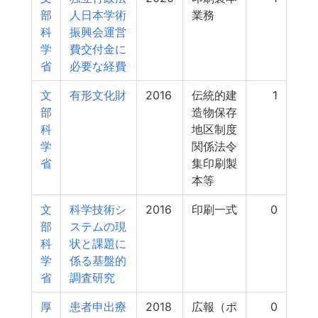
部
人日本学術
業務
科
振興会運営
学
費交付金に
省
必要な経費
文
有形文化財
2016
伝統的建
1
部
造物保存
科
地区制度
学
関係法令
省
集印刷製
本等
文
科学技術シ
2016
印刷一式
0
部
ステムの現
科
状と課題に
学
係る基盤的
省
調査研究
厚
患者申出療
2018
広報（ポ
0