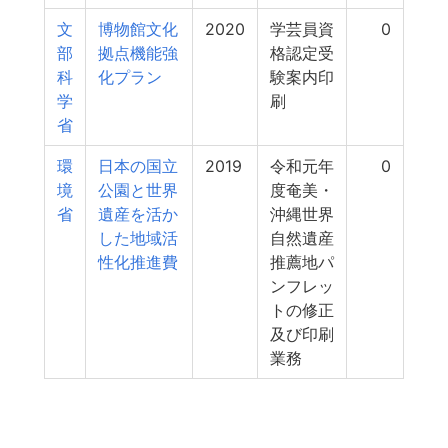
文
博物館文化
2020
学芸員資
0
部
拠点機能強
格認定受
科
化プラン
験案内印
学
刷
省
環
日本の国立
2019
令和元年
0
境
公園と世界
度奄美・
省
遺産を活か
沖縄世界
した地域活
自然遺産
性化推進費
推薦地パ
ンフレッ
トの修正
及び印刷
業務