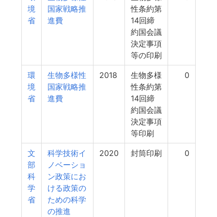
境
国家戦略推
性条約第
省
進費
14回締
約国会議
決定事項
等の印刷
環
生物多様性
2018
生物多様
0
境
国家戦略推
性条約第
省
進費
14回締
約国会議
決定事項
等印刷
文
科学技術イ
2020
封筒印刷
0
部
ノベーショ
科
ン政策にお
学
ける政策の
省
ための科学
の推進