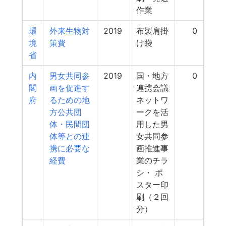
作業
環
外来生物対
2019
布製肩掛
0
境
策費
け袋
省
内
男女共同参
2019
国・地方
0
閣
画を促進す
連携会議
府
るための地
ネットワ
方公共団
ークを活
体・民間団
用した男
体等との連
女共同参
携に必要な
画推進事
経費
業のチラ
シ・ ポ
スター印
刷（２回
分）