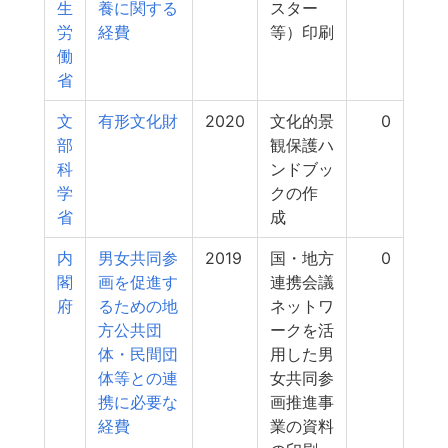
生
養に関する
スター
労
経費
等）印刷
働
省
文
有形文化財
2020
文化的景
0
部
観保護ハ
科
ンドブッ
学
クの作
省
成
内
男女共同参
2019
国・地方
0
閣
画を促進す
連携会議
府
るための地
ネットワ
方公共団
ークを活
体・民間団
用した男
体等との連
女共同参
携に必要な
画推進事
経費
業の資料