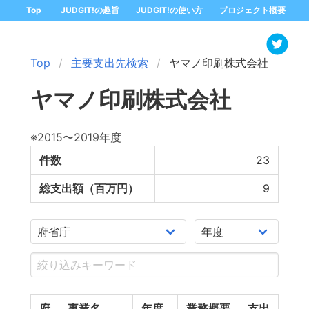
Top
JUDGIT!の趣旨
JUDGIT!の使い方
プロジェクト概要
Top
主要支出先検索
ヤマノ印刷株式会社
ヤマノ印刷株式会社
※2015〜2019年度
件数
23
総支出額（百万円）
9
府
事業名
年度
業務概要
支出