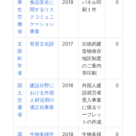
厚
食品安全に
2019
パネル印
0
生
関するリス
刷１件
労
クコミュニ
働
ケーション
省
事業
文
有形文化財
2017
伝統的建
0
部
造物保存
科
地区制度
学
のご案内
省
等印刷
国
建設分野に
2016
外国人建
0
土
おける外国
設就労者
交
人材活用の
受入事業
通
適正化事業
に係るリ
省
ーフレッ
トの作成
環
生物多様性
2018
生物多様
0