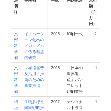
省
額
庁
（百
万
円）
文
イノベーシ
2015
印刷一式
2
部
ョン創出の
科
メカニズム
学
に係る基盤
省
的研究
文
世界遺産普
2015
「日本の
1
部
及活用・推
世界遺
科
薦のための
産」パン
学
事業推進
フレット
省
印刷業務
環
生物多様性
2017
ナショナ
1
境
国家戦略推
ルトラス