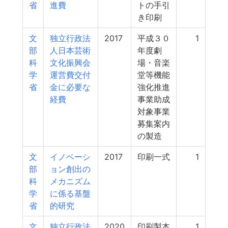
省
進費
トの手引
き印刷
文
独立行政法
2017
平成３０
1
部
人日本芸術
年度劇
科
文化振興会
場・音楽
学
運営費交付
堂等機能
省
金に必要な
強化推進
経費
事業助成
対象事業
募集案内
の製造
文
イノベーシ
2017
印刷一式
1
部
ョン創出の
科
メカニズム
学
に係る基盤
省
的研究
文
独立行政法
2020
印刷製本
1