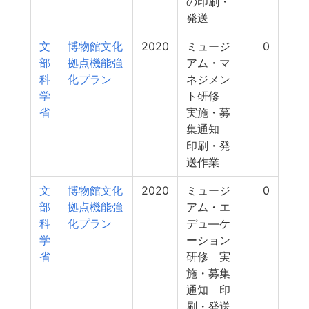
の印刷・
発送
文
博物館文化
2020
ミュージ
0
部
拠点機能強
アム・マ
科
化プラン
ネジメン
学
ト研修
省
実施・募
集通知
印刷・発
送作業
文
博物館文化
2020
ミュージ
0
部
拠点機能強
アム・エ
科
化プラン
デュ―ケ
学
ーション
省
研修 実
施・募集
通知 印
刷・発送