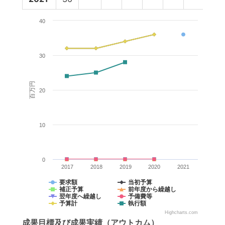
40
30
百万円
20
10
0
2017
2018
2019
2020
2021
要求額
当初予算
補正予算
前年度から繰越し
翌年度へ繰越し
予備費等
予算計
執行額
Highcharts.com
成果目標
及び
成果実績
（アウトカム）