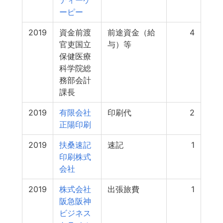
ティーケ
ーピー
2019
資金前渡
前途資金（給
4
官吏国立
与）等
保健医療
科学院総
務部会計
課長
2019
有限会社
印刷代
2
正陽印刷
2019
扶桑速記
速記
1
印刷株式
会社
2019
株式会社
出張旅費
1
阪急阪神
ビジネス