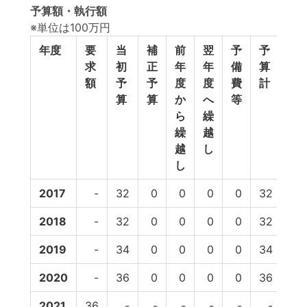
予算額・執行額
※単位は100万円
年度
要
当
補
前
翌
予
予
執
求
初
正
年
年
備
算
行
額
予
予
度
度
費
計
額
算
算
か
へ
等
ら
繰
繰
越
越
し
し
2017
-
32
0
0
0
0
32
24
2018
-
32
0
0
0
0
32
25
2019
-
34
0
0
0
0
34
28
2020
-
36
0
0
0
0
36
-
2021
36
-
-
-
-
-
-
-