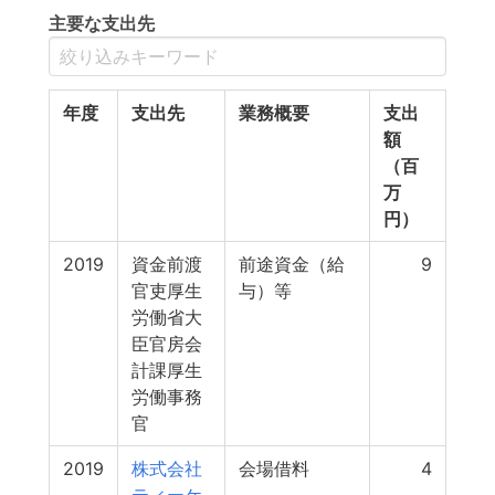
主要な支出先
年度
支出先
業務概要
支出
額
（百
万
円）
2019
資金前渡
前途資金（給
9
官吏厚生
与）等
労働省大
臣官房会
計課厚生
労働事務
官
2019
株式会社
会場借料
4