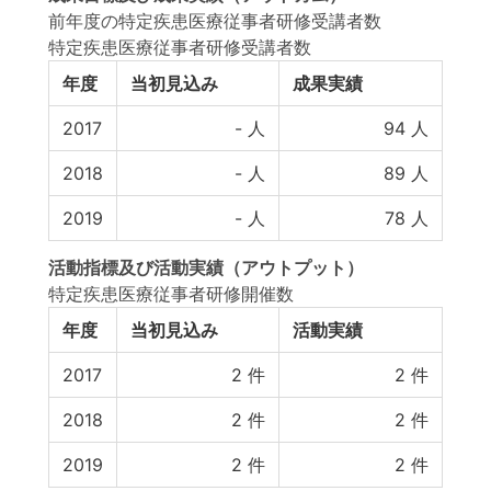
前年度の特定疾患医療従事者研修受講者数
特定疾患医療従事者研修受講者数
年度
当初見込み
成果実績
2017
-
人
94
人
2018
-
人
89
人
2019
-
人
78
人
活動指標
及び
活動実績
（アウトプット）
特定疾患医療従事者研修開催数
年度
当初見込み
活動実績
2017
2
件
2
件
2018
2
件
2
件
2019
2
件
2
件