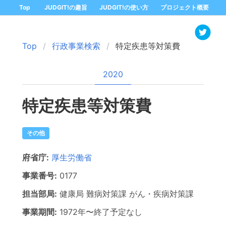
Top
JUDGIT!の趣旨
JUDGIT!の使い方
プロジェクト概要
Top
行政事業検索
特定疾患等対策費
2020
特定疾患等対策費
その他
府省庁:
厚生労働省
事業番号:
0177
担当部局:
健康局
難病対策課 がん・疾病対策課
事業期間:
1972年
〜
終了予定なし