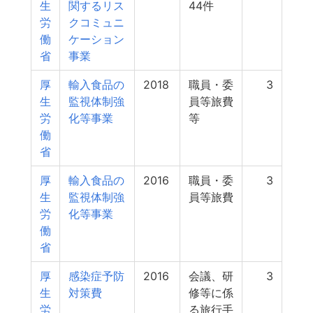
生
関するリス
44件
労
クコミュニ
働
ケーション
省
事業
厚
輸入食品の
2018
職員・委
3
生
監視体制強
員等旅費
労
化等事業
等
働
省
厚
輸入食品の
2016
職員・委
3
生
監視体制強
員等旅費
労
化等事業
働
省
厚
感染症予防
2016
会議、研
3
生
対策費
修等に係
労
る旅行手