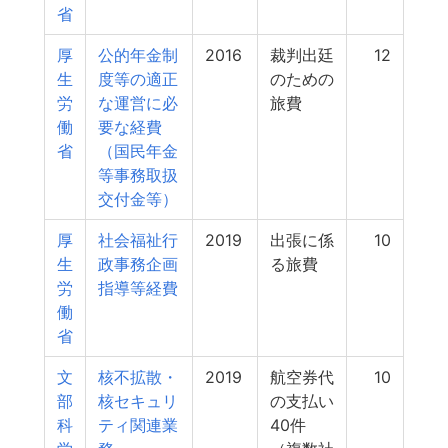
省
厚
公的年金制
2016
裁判出廷
12
生
度等の適正
のための
労
な運営に必
旅費
働
要な経費
省
（国民年金
等事務取扱
交付金等）
厚
社会福祉行
2019
出張に係
10
生
政事務企画
る旅費
労
指導等経費
働
省
文
核不拡散・
2019
航空券代
10
部
核セキュリ
の支払い
科
ティ関連業
40件