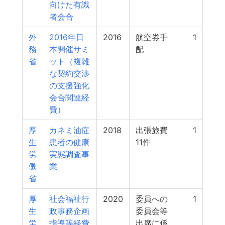
向けた有識
者会合
外
2016年日
2016
航空券手
1
務
本開催サミ
配
省
ット（複雑
な契約交渉
の支援強化
会合関連経
費）
厚
カネミ油症
2018
出張旅費
1
生
患者の健康
11件
労
実態調査事
働
業
省
厚
社会福祉行
2020
委員への
1
生
政事務企画
委員会等
労
指導等経費
出席に係