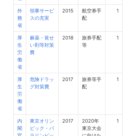
外
領事サービ
2015
航空券手
1
務
スの充実
配
省
厚
麻薬・覚せ
2018
旅券手配
1
生
い剤等対策
等
労
費
働
省
厚
危険ドラッ
2017
旅券等手
1
生
グ対策費
配
労
働
省
内
東京オリン
2017
2020年
1
閣
ピック・パ
東京大会
官
ラリンピッ
に向けた