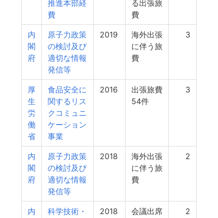
推進本部経
る出張旅
費
費
内
原子力政策
2019
海外出張
3
閣
の検討及び
に伴う旅
府
適切な情報
費
発信等
厚
食品安全に
2016
出張旅費
3
生
関するリス
54件
労
クコミュニ
働
ケーション
省
事業
内
原子力政策
2018
海外出張
2
閣
の検討及び
に伴う旅
府
適切な情報
費
発信等
内
科学技術・
2018
会議出席
2