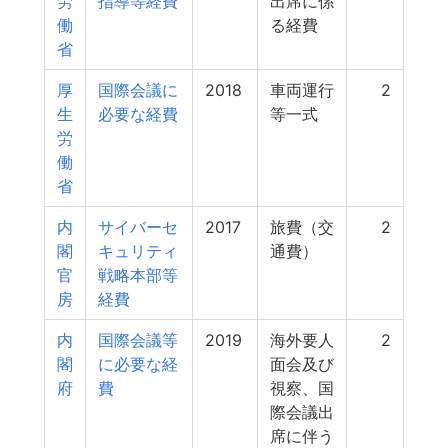
労
指導等経費
出席に係
働
る経費
省
厚
国際会議に
2018
車両運行
2
生
必要な経費
等一式
労
働
省
内
サイバーセ
2017
旅費（交
2
閣
キュリティ
通費）
官
戦略本部等
房
経費
内
国際会議等
2019
海外要人
2
閣
に必要な経
面会及び
府
費
視察、国
際会議出
席に伴う