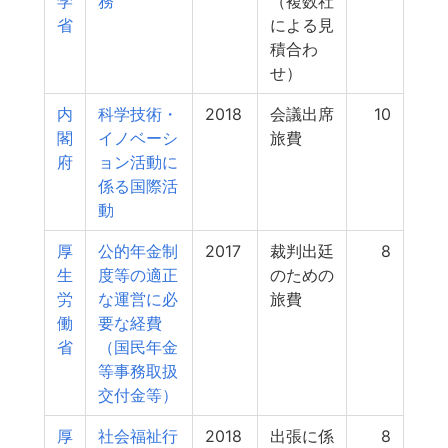
学
務
（複数社
省
による見
積合わ
せ）
内
科学技術・
2018
会議出席
10
閣
イノベーシ
旅費
府
ョン活動に
係る国際活
動
厚
公的年金制
2017
裁判出廷
8
生
度等の適正
のための
労
な運営に必
旅費
働
要な経費
省
（国民年金
等事務取扱
交付金等）
厚
社会福祉行
2018
出張に係
8