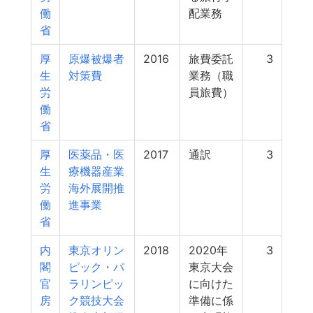
働
配業務
省
厚
原爆被爆者
2016
旅費委託
3
生
対策費
業務（職
労
員旅費）
働
省
厚
医薬品・医
2017
通訳
3
生
療機器産業
労
海外展開推
働
進事業
省
内
東京オリン
2018
2020年
3
閣
ピック・パ
東京大会
官
ラリンピッ
に向けた
房
ク競技大会
準備に係