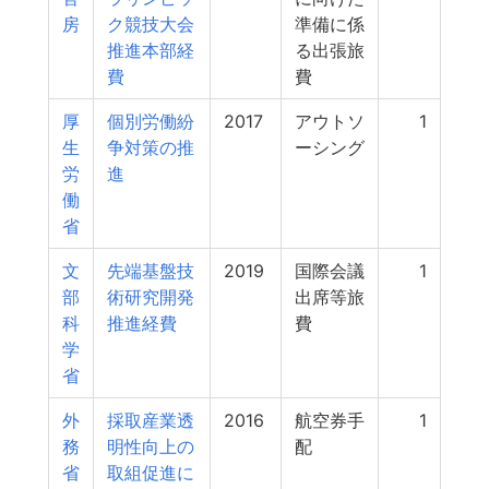
房
ク競技大会
準備に係
推進本部経
る出張旅
費
費
厚
個別労働紛
2017
アウトソ
1
生
争対策の推
ーシング
労
進
働
省
文
先端基盤技
2019
国際会議
1
部
術研究開発
出席等旅
科
推進経費
費
学
省
外
採取産業透
2016
航空券手
1
務
明性向上の
配
省
取組促進に