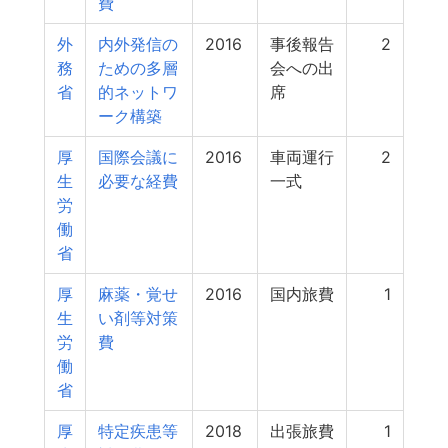
費
外
内外発信の
2016
事後報告
2
務
ための多層
会への出
省
的ネットワ
席
ーク構築
厚
国際会議に
2016
車両運行
2
生
必要な経費
一式
労
働
省
厚
麻薬・覚せ
2016
国内旅費
1
生
い剤等対策
労
費
働
省
厚
特定疾患等
2018
出張旅費
1