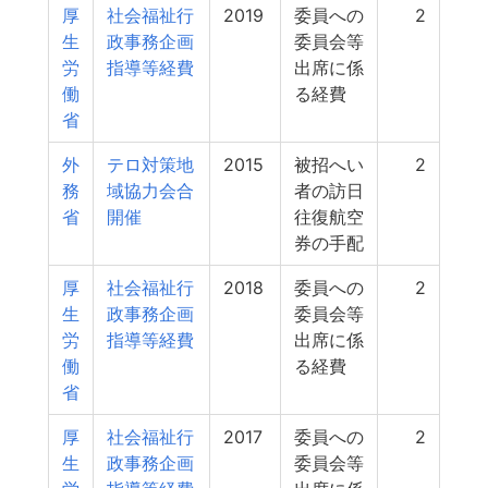
厚
社会福祉行
2019
委員への
2
生
政事務企画
委員会等
労
指導等経費
出席に係
働
る経費
省
外
テロ対策地
2015
被招へい
2
務
域協力会合
者の訪日
省
開催
往復航空
券の手配
厚
社会福祉行
2018
委員への
2
生
政事務企画
委員会等
労
指導等経費
出席に係
働
る経費
省
厚
社会福祉行
2017
委員への
2
生
政事務企画
委員会等