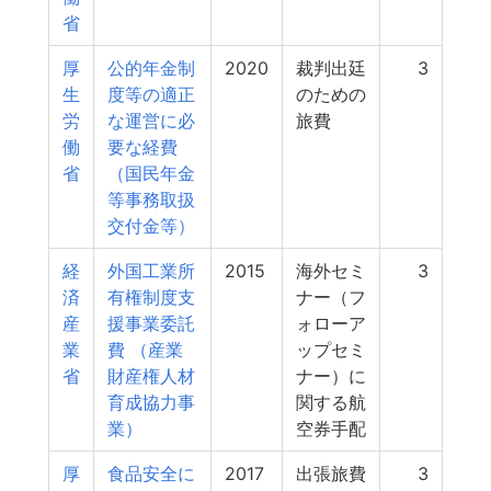
省
厚
公的年金制
2020
裁判出廷
3
生
度等の適正
のための
労
な運営に必
旅費
働
要な経費
省
（国民年金
等事務取扱
交付金等）
経
外国工業所
2015
海外セミ
3
済
有権制度支
ナー（フ
産
援事業委託
ォローア
業
費 （産業
ップセミ
省
財産権人材
ナー）に
育成協力事
関する航
業）
空券手配
厚
食品安全に
2017
出張旅費
3