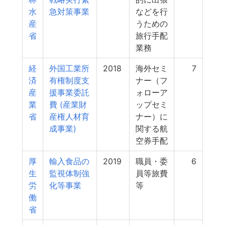
水
急対策事業
などを行
産
うための
省
旅行手配
業務
経
外国工業所
2018
海外セミ
7
済
有権制度支
ナー（フ
産
援事業委託
ォローア
業
費 (産業財
ップセミ
省
産権人材育
ナー）に
成事業)
関する航
空券手配
厚
輸入食品の
2019
職員・委
6
生
監視体制強
員等旅費
労
化等事業
等
働
省