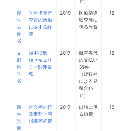
せ）
厚
医療指導監
2019
医療指導
12
生
査官の活動
監査等に
労
に要する経
係る旅費
働
費
省
文
核不拡散・
2017
航空券代
12
部
核セキュリ
の支払い
科
ティ関連業
39件
学
務
（複数社
省
による見
積合わ
せ）
厚
社会福祉行
2017
出張に係
12
生
政事務企画
る旅費
労
指導等経費
働