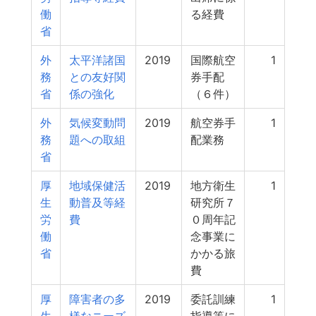
働
る経費
省
外
太平洋諸国
2019
国際航空
1
務
との友好関
券手配
省
係の強化
（６件）
外
気候変動問
2019
航空券手
1
務
題への取組
配業務
省
厚
地域保健活
2019
地方衛生
1
生
動普及等経
研究所７
労
費
０周年記
働
念事業に
省
かかる旅
費
厚
障害者の多
2019
委託訓練
1