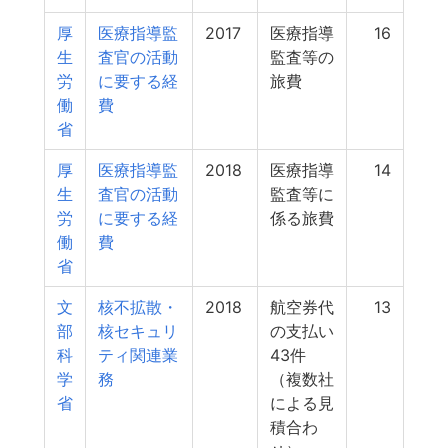
厚
医療指導監
2017
医療指導
16
生
査官の活動
監査等の
労
に要する経
旅費
働
費
省
厚
医療指導監
2018
医療指導
14
生
査官の活動
監査等に
労
に要する経
係る旅費
働
費
省
文
核不拡散・
2018
航空券代
13
部
核セキュリ
の支払い
科
ティ関連業
43件
学
務
（複数社
省
による見
積合わ