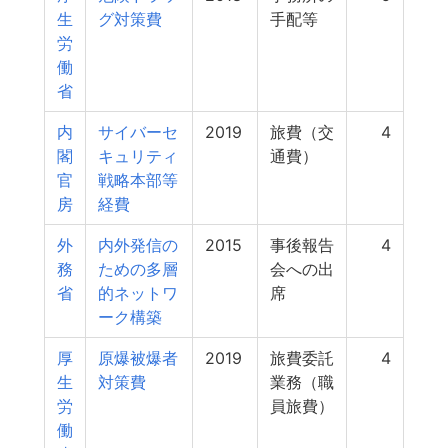
生
グ対策費
手配等
労
働
省
内
サイバーセ
2019
旅費（交
4
閣
キュリティ
通費）
官
戦略本部等
房
経費
外
内外発信の
2015
事後報告
4
務
ための多層
会への出
省
的ネットワ
席
ーク構築
厚
原爆被爆者
2019
旅費委託
4
生
対策費
業務（職
労
員旅費）
働