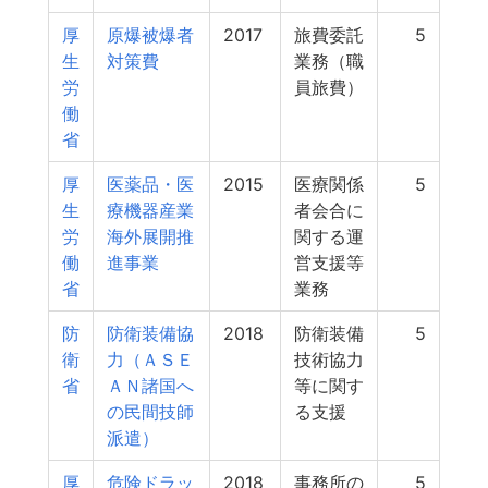
厚
原爆被爆者
2017
旅費委託
5
生
対策費
業務（職
労
員旅費）
働
省
厚
医薬品・医
2015
医療関係
5
生
療機器産業
者会合に
労
海外展開推
関する運
働
進事業
営支援等
省
業務
防
防衛装備協
2018
防衛装備
5
衛
力（ＡＳＥ
技術協力
省
ＡＮ諸国へ
等に関す
の民間技師
る支援
派遣）
厚
危険ドラッ
2018
事務所の
5