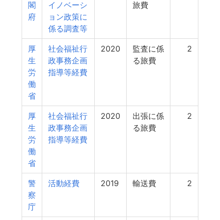
閣
イノベーシ
旅費
府
ョン政策に
係る調査等
厚
社会福祉行
2020
監査に係
2
生
政事務企画
る旅費
労
指導等経費
働
省
厚
社会福祉行
2020
出張に係
2
生
政事務企画
る旅費
労
指導等経費
働
省
警
活動経費
2019
輸送費
2
察
庁