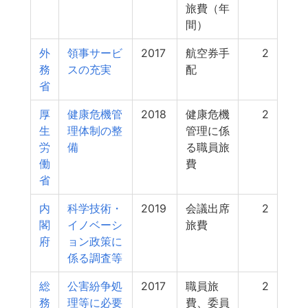
旅費（年
間）
外
領事サービ
2017
航空券手
2
務
スの充実
配
省
厚
健康危機管
2018
健康危機
2
生
理体制の整
管理に係
労
備
る職員旅
働
費
省
内
科学技術・
2019
会議出席
2
閣
イノベーシ
旅費
府
ョン政策に
係る調査等
総
公害紛争処
2017
職員旅
2
務
理等に必要
費、委員