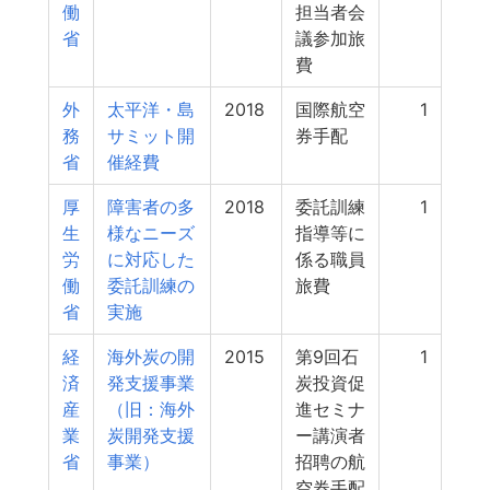
働
担当者会
省
議参加旅
費
外
太平洋・島
2018
国際航空
1
務
サミット開
券手配
省
催経費
厚
障害者の多
2018
委託訓練
1
生
様なニーズ
指導等に
労
に対応した
係る職員
働
委託訓練の
旅費
省
実施
経
海外炭の開
2015
第9回石
1
済
発支援事業
炭投資促
産
（旧：海外
進セミナ
業
炭開発支援
ー講演者
省
事業）
招聘の航
空券手配