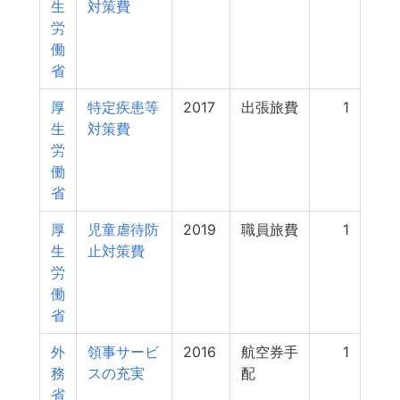
生
対策費
労
働
省
厚
特定疾患等
2017
出張旅費
1
生
対策費
労
働
省
厚
児童虐待防
2019
職員旅費
1
生
止対策費
労
働
省
外
領事サービ
2016
航空券手
1
務
スの充実
配
省