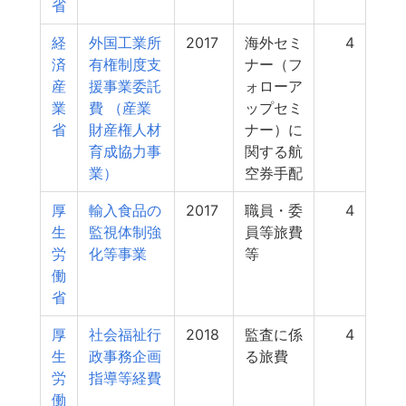
省
経
外国工業所
2017
海外セミ
4
済
有権制度支
ナー（フ
産
援事業委託
ォローア
業
費 （産業
ップセミ
省
財産権人材
ナー）に
育成協力事
関する航
業）
空券手配
厚
輸入食品の
2017
職員・委
4
生
監視体制強
員等旅費
労
化等事業
等
働
省
厚
社会福祉行
2018
監査に係
4
生
政事務企画
る旅費
労
指導等経費
働