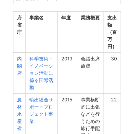
府
事業名
年度
業務概要
支出
省
額
庁
（百
万
円）
内
科学技術・
2019
会議出席
30
閣
イノベーシ
旅費
府
ョン活動に
係る国際活
動
農
輸出総合サ
2015
事業横断
22
林
ポートプロ
的に出張
水
ジェクト事
などを行
産
業
うための
省
旅行手配