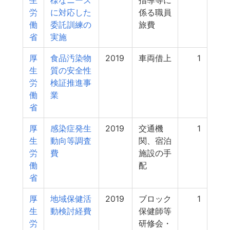
生
様なニーズ
指導等に
労
に対応した
係る職員
働
委託訓練の
旅費
省
実施
厚
食品汚染物
2019
車両借上
1
生
質の安全性
労
検証推進事
働
業
省
厚
感染症発生
2019
交通機
1
生
動向等調査
関、宿泊
労
費
施設の手
働
配
省
厚
地域保健活
2019
ブロック
1
生
動検討経費
保健師等
労
研修会・