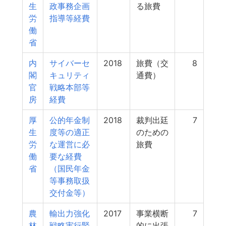
生
政事務企画
る旅費
労
指導等経費
働
省
内
サイバーセ
2018
旅費（交
8
閣
キュリティ
通費）
官
戦略本部等
房
経費
厚
公的年金制
2018
裁判出廷
7
生
度等の適正
のための
労
な運営に必
旅費
働
要な経費
省
（国民年金
等事務取扱
交付金等）
農
輸出力強化
2017
事業横断
7
林
戦略実行緊
的に出張