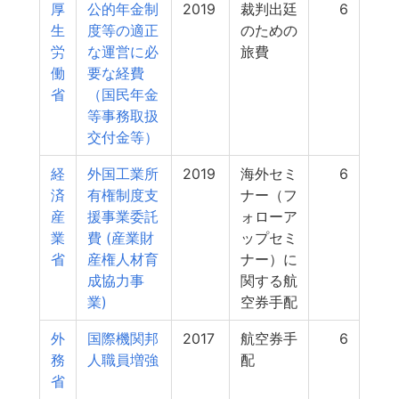
厚
公的年金制
2019
裁判出廷
6
生
度等の適正
のための
労
な運営に必
旅費
働
要な経費
省
（国民年金
等事務取扱
交付金等）
経
外国工業所
2019
海外セミ
6
済
有権制度支
ナー（フ
産
援事業委託
ォローア
業
費 (産業財
ップセミ
省
産権人材育
ナー）に
成協力事
関する航
業)
空券手配
外
国際機関邦
2017
航空券手
6
務
人職員増強
配
省