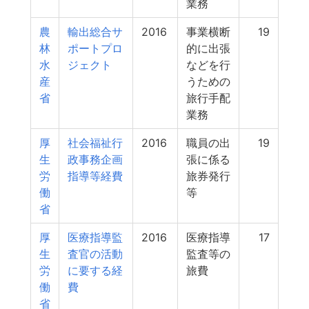
業務
農
輸出総合サ
2016
事業横断
19
林
ポートプロ
的に出張
水
ジェクト
などを行
産
うための
省
旅行手配
業務
厚
社会福祉行
2016
職員の出
19
生
政事務企画
張に係る
労
指導等経費
旅券発行
働
等
省
厚
医療指導監
2016
医療指導
17
生
査官の活動
監査等の
労
に要する経
旅費
働
費
省