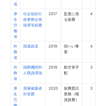
省
厚
社会福祉行
2017
監査に係
4
生
政事務企画
る旅費
労
指導等経費
働
省
外
国連政策
2019
招へい事
4
務
業
省
外
国際機関邦
2019
航空券手
3
務
人職員増強
配
省
厚
原爆被爆者
2020
旅費委託
3
生
対策費
業務（職
労
員旅費）
働