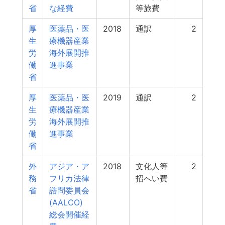
省
な経費
等旅費
厚
医薬品・医
2018
通訳
2
生
療機器産業
労
海外展開推
働
進事業
省
厚
医薬品・医
2019
通訳
2
生
療機器産業
労
海外展開推
働
進事業
省
外
アジア・ア
2018
文化人等
2
務
フリカ法律
招へい費
省
諮問委員会
(AALCO)
総会開催経