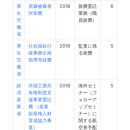
厚
原爆被爆者
2018
旅費委託
6
生
対策費
業務（職
労
員旅費）
働
省
厚
社会福祉行
2019
監査に係
5
生
政事務企画
る旅費
労
指導等経費
働
省
経
外国工業所
2016
海外セミ
5
済
有権制度支
ナー（フ
産
援事業委託
ォローア
業
費 （産業
ップセミ
省
財産権人材
ナー）に
育成協力事
関する航
業）
空券手配