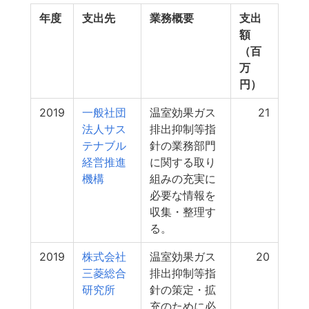
年度
支出先
業務概要
支出
額
（百
万
円）
2019
一般社団
温室効果ガス
21
法人サス
排出抑制等指
テナブル
針の業務部門
経営推進
に関する取り
機構
組みの充実に
必要な情報を
収集・整理す
る。
2019
株式会社
温室効果ガス
20
三菱総合
排出抑制等指
研究所
針の策定・拡
充のために必