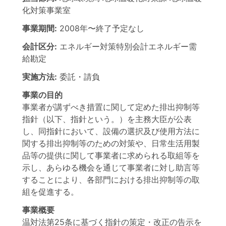
化対策事業室
事業期間:
2008年
〜
終了予定なし
会計区分:
エネルギー対策特別会計エネルギー需
給勘定
実施方法:
委託・請負
事業の目的
事業者が講ずべき措置に関して定めた排出抑制等
指針（以下、指針という。）を主務大臣が公表
し、同指針において、設備の選択及び使用方法に
関する排出抑制等のための対策や、日常生活用製
品等の提供に関して事業者に求められる取組等を
示し、あらゆる機会を通じて事業者に対し助言等
することにより、各部門における排出抑制等の取
組を促進する。
事業概要
温対法第25条に基づく指針の策定・改正の告示を