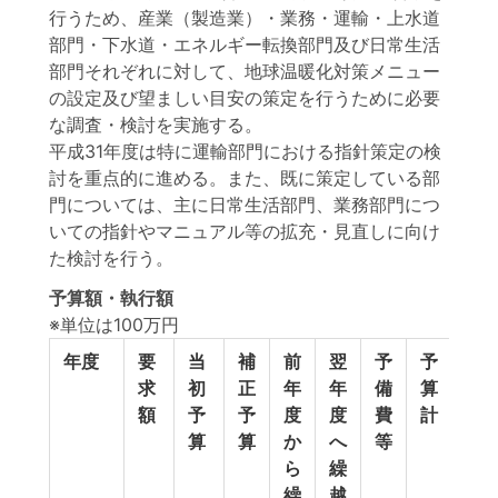
行うため、産業（製造業）・業務・運輸・上水道
部門・下水道・エネルギー転換部門及び日常生活
部門それぞれに対して、地球温暖化対策メニュー
の設定及び望ましい目安の策定を行うために必要
な調査・検討を実施する。
平成31年度は特に運輸部門における指針策定の検
討を重点的に進める。また、既に策定している部
門については、主に日常生活部門、業務部門につ
いての指針やマニュアル等の拡充・見直しに向け
た検討を行う。
予算額・執行額
※単位は100万円
年度
要
当
補
前
翌
予
予
執
求
初
正
年
年
備
算
行
額
予
予
度
度
費
計
額
算
算
か
へ
等
ら
繰
繰
越