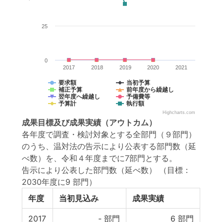
25
0
2017
2018
2019
2020
2021
要求額
当初予算
補正予算
前年度から繰越し
翌年度へ繰越し
予備費等
予算計
執行額
Highcharts.com
成果目標
及び
成果実績
（アウトカム）
各年度で調査・検討対象とする全部門（９部門）
のうち、温対法の告示により公表する部門数（延
べ数）を、令和４年度までに7部門とする。
告示により公表した部門数（延べ数）
（目標：
2030年度に9 部門）
年度
当初見込み
成果実績
2017
-
部門
6
部門