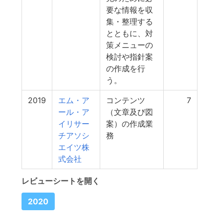
要な情報を収
集・整理する
とともに、対
策メニューの
検討や指針案
の作成を行
う。
2019
エム・ア
コンテンツ
7
ール・ア
（文章及び図
イリサー
案）の作成業
チアソシ
務
エイツ株
式会社
レビューシートを開く
2020