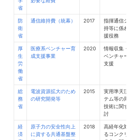
学
必要な経費
省
防
通信維持費（統幕）
2017
指揮通信システ
衛
持等に係わる技
省
援役務
厚
医療系ベンチャー育
2020
情報収集・調査
生
成支援事業
ベンチャー企業
労
支援
働
省
総
電波資源拡大のため
2015
実用準天頂衛星
務
の研究開発等
テム等の周波数
省
技術に関する調
討
経
原子力の安全性向上
2018
高経年化対策に
済
に資する共通基盤整
るコンクリート