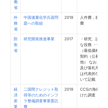
働
省
外
中国遺棄化学兵器問
2019
人件費，雑費，
務
題への取組
費
省
防
研究開発推進事業
2017
・研究、試験に
衛
な役務 ・一般
省
（最低価格）、
契約（公募／そ
他） なお、入
及び落札率につ
は代表的な契約
いて記載
経
二国間クレジット取
2019
CCSの海外展
済
得等のためのインフ
けた調査
産
ラ整備調査事業委託
業
費