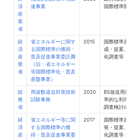
済
速事業
国際標準開発活
産
業
省
経
省エネルギーに関す
2015
国際標準原案の
済
る国際標準の獲得・
成・提案、国際
産
普及促進事業委託費
化調査等
業
（旧：省エネルギー
省
等国際標準化・普及
基盤事業）
総
周波数逼迫対策技術
2020
BS放送用周波
務
試験事務
率的な利用に関
省
調査検討の請負
経
省エネルギー等に関
2017
国際標準原案の
済
する国際標準の獲
発・提案、国際
産
得・普及促進事業委
化調査等（国際