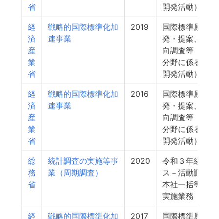
省
開発活動）
経
戦略的国際標準化加
2019
国際標準原案の
済
速事業
発・提案、標準
産
向調査等（政府
業
分野に係る国際
省
開発活動）
経
戦略的国際標準化加
2016
国際標準原案の
済
速事業
発・提案、標準
産
向調査等（政府
業
分野に係る国際
省
開発活動）
総
統計調査の実施等事
2020
令和３年経済セ
務
業（周期調査）
ス－活動調査に
省
本社一括等直轄
実施業務
経
戦略的国際標準化加
2017
国際標準原案の