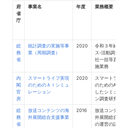
府
事業名
年度
業務概要
省
庁
総
統計調査の実施等事
2020
令和３年経済セ
務
業（周期調査）
ス‐活動調査に
省
社一括等直轄調
施業務
内
スマートライフ実現
2020
スマートライフ
閣
のためのＡＩシミュ
のためのAI等を
官
レーション
したシミュレー
房
ン調査研究業務
総
放送コンテンツの海
2016
放送コンテンツ
務
外展開総合支援事業
外展開総合支援
省
の運営の請負