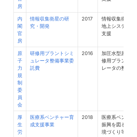
房
内
情報収集衛星の研
2017
情報収集衛星に
閣
究・開発
地上システムの
官
支援
房
原
研修用プラントシミ
2016
加圧水型原子炉
子
ュレータ整備事業委
修用プラントシ
力
託費
レータの整備
規
制
委
員
会
厚
医療系ベンチャー育
2018
医療系ベンチャ
生
成支援事業
振興を図るため
労
境づくり等