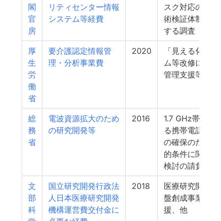
閣
リティセンター情報
スク対応のため
官
システム等経費
術検証体制構築
房
する調査
厚
要介護認定情報管
2020
「見える化」シ
生
理・分析事業費
ム等改修に係る
労
管理支援等
働
省
総
電波資源拡大のため
2016
1.7 GHz帯等に
務
の研究開発等
る携帯電話用周
省
の確保のための
的条件に関する
検討の請負
文
国立研究開発行政法
2018
医療研究開発革
部
人日本医療研究開発
盤創成事業の管
科
機構運営費交付金に
援、他