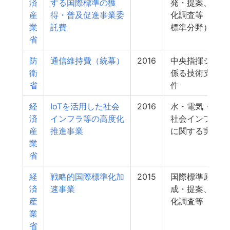
済
する国際標準の獲
発・提案、国際
産
得・普及促進事業委
化調査等（国際
業
託費
標準分野）
省
防
通信維持費（統幕）
2016
中央指揮システ
衛
係る技術支援 
省
件
経
IoTを活用した社会
2016
水・電気・ガス
済
インフラ等の高度化
社会インフラ効
産
推進事業
に関する実証
業
省
経
戦略的国際標準化加
2015
国際標準原案の
済
速事業
成・提案、国際
産
化調査等
業
省