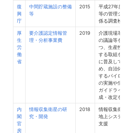
復
中間貯蔵施設の整備
2015
平成27年度除
興
等
等の管理システ
庁
係る調査検討業
厚
要介護認定情報管
2019
介護現場革新会
生
理・分析事業費
の議論等を踏ま
労
つ、生産性向上
働
する取組をモデ
省
に普及していく
め、自治体を単
するパイロット
の実施や生産性
ガイドラインの
成・改定を行う
内
情報収集衛星の研
2018
情報収集衛星に
閣
究・開発
地上システムの
官
支援
房