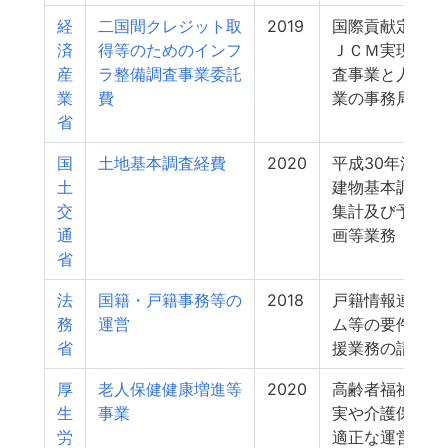
経
二国間クレジット取
2019
国際貢献定量化
済
得等のためのインフ
ＪＣＭ実現可能
産
ラ整備調査事業委託
査事業と人材育
業
費
業の事務局業務
省
国
土地基本調査経費
2020
平成30年法人
土
建物基本調査の
交
集計及び予備調
通
画等業務
省
法
国籍・戸籍事務等の
2018
戸籍情報連携シ
務
運営
ム等の要件定義
省
援業務の請負 
厚
老人保健健康増進等
2020
高齢者福祉施策
生
事業
実や介護保険制
労
適正な運営に資