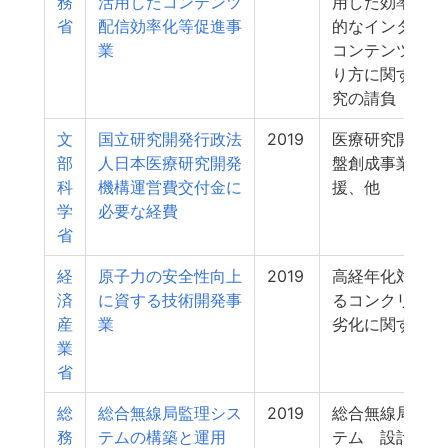
務
活用したコンテンツ
用した効率的・
省
配信効率化等促進事
的なインターネ
業
コンテンツ配信
り方に関する調
究の請負
文
国立研究開発行政法
2019
医療研究開発革
部
人日本医療研究開発
盤創成事業の管
科
機構運営費交付金に
援、他
学
必要な経費
省
経
原子力の安全性向上
2019
高経年化対策に
済
に資する技術開発事
るコンクリート
産
業
劣化に関する研
業
省
総
総合無線局監理シス
2019
総合無線局監理
務
テムの構築と運用
テム 設計・開