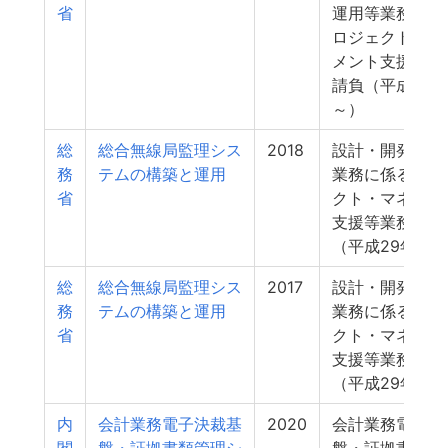
省
運用等業務に係
ロジェクト・マ
メント支援等業
請負（平成29
～）
総
総合無線局監理シス
2018
設計・開発・運
務
テムの構築と運用
業務に係るプロ
省
クト・マネジメ
支援等業務の請
（平成29年度
総
総合無線局監理シス
2017
設計・開発・運
務
テムの構築と運用
業務に係るプロ
省
クト・マネジメ
支援等業務の請
（平成29年度～
内
会計業務電子決裁基
2020
会計業務電子決