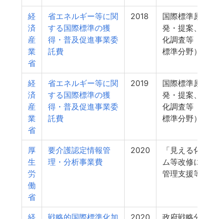
経
省エネルギー等に関
2018
国際標準原案の
済
する国際標準の獲
発・提案、国際
産
得・普及促進事業委
化調査等（国際
業
託費
標準分野）
省
経
省エネルギー等に関
2019
国際標準原案の
済
する国際標準の獲
発・提案、国際
産
得・普及促進事業委
化調査等（国際
業
託費
標準分野）
省
厚
要介護認定情報管
2020
「見える化」シ
生
理・分析事業費
ム等改修に係る
労
管理支援等
働
省
経
戦略的国際標準化加
2020
政府戦略分野に