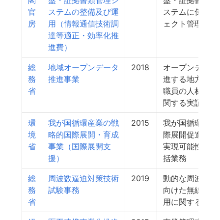
閣
盤・証拠書類管理シ
盤・証拠書類管
官
ステムの整備及び運
ステムに係るプ
房
用（情報通信技術調
ェクト管理等支
達等適正・効率化推
進費）
総
地域オープンデータ
2018
オープンデータ
務
推進事業
進する地方公共
省
職員の人材育成
関する実証
環
我が国循環産業の戦
2015
我が国循環産業
境
略的国際展開・育成
際展開促進に向
省
事業（国際展開支
実現可能性調査
援）
括業務
総
周波数逼迫対策技術
2019
動的な周波数割
務
試験事務
向けた無線局間
省
用に関する調査