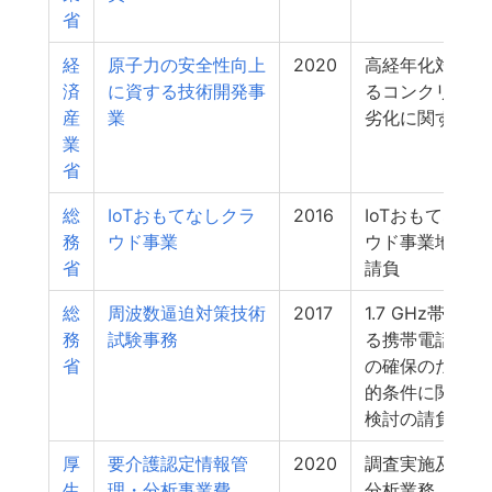
省
経
原子力の安全性向上
2020
高経年化対策に
済
に資する技術開発事
るコンクリート
産
業
劣化に関する研
業
省
総
IoTおもてなしクラ
2016
IoTおもてなし
務
ウド事業
ウド事業地域実
省
請負
総
周波数逼迫対策技術
2017
1.7 GHz帯等に
務
試験事務
る携帯電話用周
省
の確保のための
的条件に関する
検討の請負
厚
要介護認定情報管
2020
調査実施及び集
生
理・分析事業費
分析業務