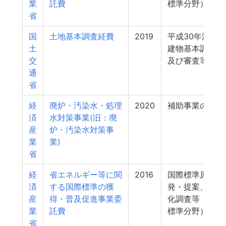
業
託費
標準分野）
省
国
土地基本調査経費
2019
平成30年法人
土
建物基本調査の
交
及び審査等業務
通
省
経
廃炉・汚染水・処理
2020
補助事業の管理
済
水対策事業(旧：廃
産
炉・汚染水対策事
業
業)
省
経
省エネルギー等に関
2016
国際標準原案の
済
する国際標準の獲
発・提案、国際
産
得・普及促進事業委
化調査等（国際
業
託費
標準分野）
省