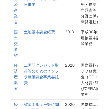
済
速事業
発・提案、標準
産
向調査等（政府
業
分野に係る国際
省
開発活動）
国
土地基本調査経費
2018
平成30年法人
土
建物基本調査の
交
等業務
通
省
経
二国間クレジット取
2020
国際貢献定量化
済
得等のためのインフ
ＪＣＭ実現可能
産
ラ整備調査事業委託
査（CCUS含む
業
費
人材育成事業支
省
びCEFIA国内
業務
経
省エネルギー等に関
2020
国際標準原案の