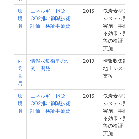
環
エネルギー起源
2015
低炭素型３Ｒ技
境
CO2排出削減技術
システム実証事
省
評価・検証事業費
実施、事業実施
る効果・実現可
等の検証・評価
実施
内
情報収集衛星の研
2019
情報収集衛星に
閣
究・開発
地上システムの
官
支援
房
環
エネルギー起源
2016
低炭素型３Ｒ技
境
CO2排出削減技術
システム実証事
省
評価・検証事業費
実施、事業実施
る効果・実現可
等の検証・評価
実施