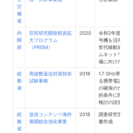
労
働
省
内
官民研究開発投資拡
2020
令和2年度 交
閣
大プログラム
号機を活用した
府
（PRISM）
世代移動通信シ
ムネットワーク
備に向けた調査
総
周波数逼迫対策技術
2018
1.7 GHz帯等に
務
試験事務
る携帯電話用周
省
の確保のための
的条件に関する
検討の請負
総
放送コンテンツ海外
2018
調査研究実施、
務
展開総合強化事業
書作成
省