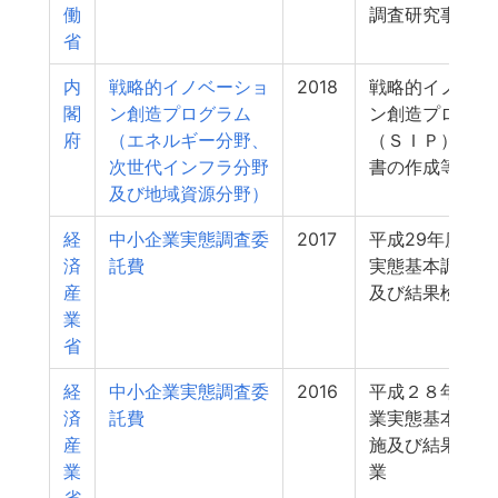
働
調査研究事業
省
内
戦略的イノベーショ
2018
戦略的イノベー
閣
ン創造プログラム
ン創造プログラ
府
（エネルギー分野、
（ＳＩＰ）最終
次世代インフラ分野
書の作成等調査
及び地域資源分野）
経
中小企業実態調査委
2017
平成29年度中
済
託費
実態基本調査の
産
及び結果検証等
業
省
経
中小企業実態調査委
2016
平成２８年度中
済
託費
業実態基本調査
産
施及び結果検証
業
業