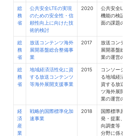
総
公共安全LTEの実現
2020
公共安全LTEの
務
のための安全性・信
機能の検証及び
省
頼性向上に向けた技
面の課題の検討
術的検討
総
放送コンテンツ海外
2017
放送コンテンツ
務
展開基盤総合整備事
展開基盤総合整
省
業
業の運営の請負
総
地域経済活性化に資
2015
コンソーシアム
務
する放送コンテンツ
る地域経済活性
省
等海外展開支援事業
資する放送コン
ツ海外展開モデ
業の運営の請負
経
戦略的国際標準化加
2018
国際標準原案の
済
速事業
発・提案、標準
産
向調査等（政府
業
分野に係る国際