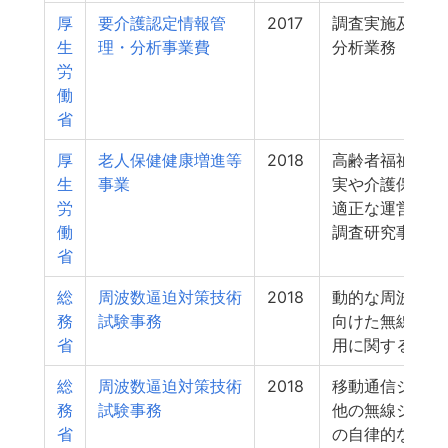
厚
要介護認定情報管
2017
調査実施及び集
生
理・分析事業費
分析業務
労
働
省
厚
老人保健健康増進等
2018
高齢者福祉施策
生
事業
実や介護保険制
労
適正な運営に資
働
調査研究事業
省
総
周波数逼迫対策技術
2018
動的な周波数割
務
試験事務
向けた無線局間
省
用に関する調査
総
周波数逼迫対策技術
2018
移動通信システ
務
試験事務
他の無線システ
省
の自律的な周波