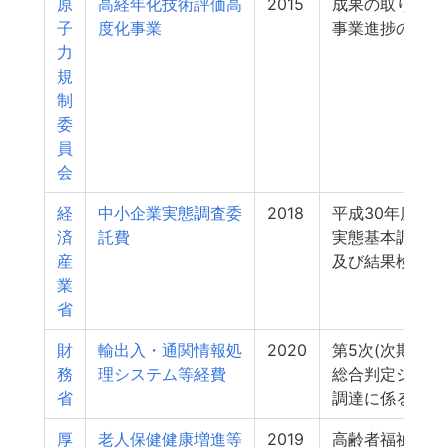
原
高経年化技術評価高
2015
成果の取りまと
子
度化事業
事業進捗の管理
力
規
制
委
員
会
経
中小企業実態調査委
2018
平成30年度中
済
託費
実態基本調査の
産
及び結果検証等
業
省
財
輸出入・通関情報処
2020
第5次(次期)通
務
理システム等経費
総合判定システ
省
調達に係る業務
厚
老人保健健康増進等
2019
高齢者福祉施策