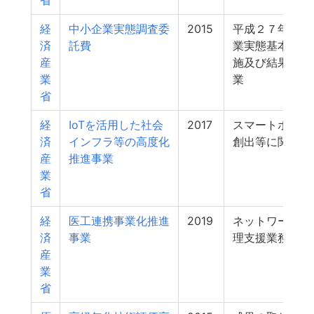
省
経
中小企業実態調査委
2015
平成２７年度中
済
託費
業実態基本調査
産
施及び結果検証
業
業
省
経
IoTを活用した社会
2017
スマートホーム
済
インフラ等の高度化
創出等に関する
産
推進事業
業
省
経
医工連携事業化推進
2019
ネットワーク事
済
事業
理支援業務
産
業
省