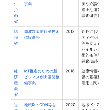
生
事業
実や介護保険制
労
適正な運営に資
働
調査研究事業
省
総
周波数逼迫対策技術
2018
郊外においてモ
務
試験事務
ティやIoTサー
省
等を支える次世
バイルシステム
術的条件等に関
調査検討の請負
経
IoT推進のための新
2016
健康情報や遺伝
済
ビジネス創出基盤整
報の基盤整備及
産
備事業
活用に関する実
業
省
総
地域IX・CDN等を
2020
地域IX・CDN