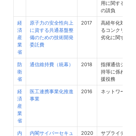
用に関する調査
の請負
経
原子力の安全性向上
2017
高経年化対策に
済
に資する共通基盤整
るコンクリート
産
備のための技術開発
劣化に関する研
業
委託費
省
防
通信維持費（統幕）
2018
指揮通信システ
衛
持等に係わる技
省
援役務
経
医工連携事業化推進
2016
ネットワーク管
済
事業
産
業
省
内
内閣サイバーセキュ
2020
サプライチェー