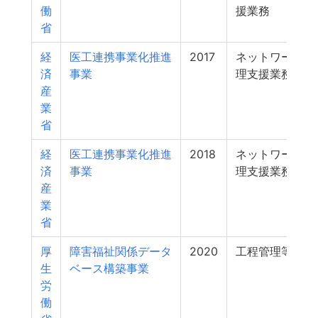
働
援業務
省
経
医工連携事業化推進
2017
ネットワーク事
済
事業
理支援業務
産
業
省
経
医工連携事業化推進
2018
ネットワーク事
済
事業
理支援業務
産
業
省
厚
障害福祉関係データ
2020
工程管理等支援
生
ベース構築事業
労
働