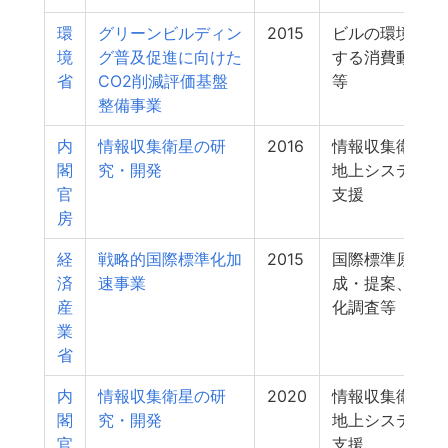
環
グリーンビルディン
2015
ビルの環境性能
境
グ普及促進に向けた
する消費動向を
省
CO2削減評価基盤
等
整備事業
内
情報収集衛星の研
2016
情報収集衛星に
閣
究・開発
地上システムの
官
支援
房
経
戦略的国際標準化加
2015
国際標準原案の
済
速事業
成・提案、国際
産
化調査等
業
省
内
情報収集衛星の研
2020
情報収集衛星に
閣
究・開発
地上システムの
官
支援