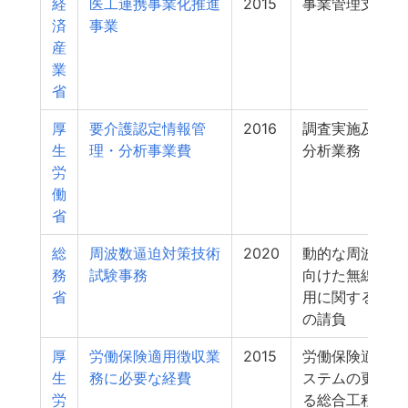
経
医工連携事業化推進
2015
事業管理支援業
済
事業
産
業
省
厚
要介護認定情報管
2016
調査実施及び集
生
理・分析事業費
分析業務
労
働
省
総
周波数逼迫対策技術
2020
動的な周波数割
務
試験事務
向けた無線局間
省
用に関する調査
の請負
厚
労働保険適用徴収業
2015
労働保険適用徴
生
務に必要な経費
ステムの更改等
労
る総合工程管理