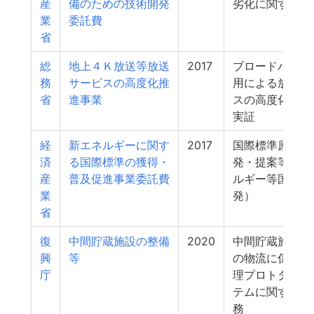
産
備のための技術開発
劣化に関する研
業
委託費
省
総
地上４Ｋ放送等放送
2017
ブロードバンド
務
サービスの高度化推
用による放送サ
省
進事業
スの高度化に向
実証
経
新エネルギーに関す
2017
国際標準原案の
済
る国際標準の獲得・
発・提案等（新
産
普及促進事業委託費
ルギー等国際標
業
発）
省
復
中間貯蔵施設の整備
2020
中間貯蔵施設区
興
等
の物流に係る情
庁
理プロトタイプ
テムに関する調
務