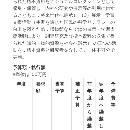
られた標本資料をナショナルコレクションとして
収集・保管し，内外の研究や展示等の利用に供す
るとともに，将来世代へ継承） （3）展示・学習
支援活動（生涯を通じた国民の科学リテラシーの
向上を図るため，博物館ならではの展示・学習支
援活動により，調査研究及び標本資料の収集で得
られた知的・物的資源を社会へ還元） の三つの活
動を，標本資料と研究者を介して，一体不可分で
実施。
予算額・執行額
※単位は100万円
年度
要求
当初
補
前
翌
予
予
額
予算
正
年
年
備
計
予
度
度
費
算
か
へ
等
ら
繰
繰
越
越
し