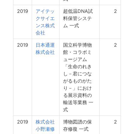
2019
アイテッ
超低温DNA試
2
クサイエ
料保管システ
ンス株式
ム 一式
会社
2019
日本通運
国立科学博物
2
株式会社
館・コラボミ
ュージアム
「生命のれき
し－君につな
がるものがた
り－」におけ
る展示資料の
輸送等業務 一
式
2019
株式会社
博物図譜の保
2
小野瀬修
存修復 一式