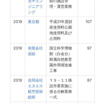
太平エン
館の施設管
ジニアリ
理・運営業務
ング
2019
東京都
平成31年度財
107
産使用料公園
地使用料及び
占用料
2019
有限会社
国立科学博物
97
栄組
館（白金台）
附属自然教育
園外周塀改修
工事
2019
合同会社
ＹＳ－１１移
87
エヌエス
設作業実施に
航空技術
係る分解業務
総研
一式