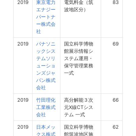
2019
東京電力
電気料金（筑
83
エナジー
波地区分）
パートナ
ー株式会
社
2019
パナソニ
国立科学博物
69
ックシス
館展示情報シ
テムソリ
ステム運用・
ューショ
保守管理業務
ンズジャ
一式
パン株式
会社
2019
竹田理化
高分解能３次
66
工業株式
元X線CTシス
会社
テム 一式
2019
日本メッ
国立科学博物
62
クス株式
館筑波地区施