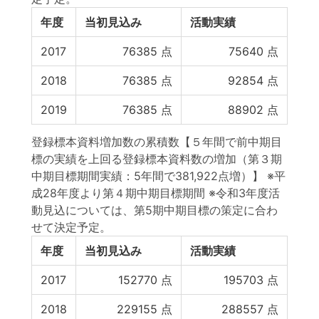
年度
当初見込み
活動実績
2017
76385
点
75640
点
2018
76385
点
92854
点
2019
76385
点
88902
点
登録標本資料増加数の累積数【５年間で前中期目
標の実績を上回る登録標本資料数の増加（第３期
中期目標期間実績：5年間で381,922点増）】 ※平
成28年度より第４期中期目標期間 ※令和3年度活
動見込については、第5期中期目標の策定に合わ
せて決定予定。
年度
当初見込み
活動実績
2017
152770
点
195703
点
2018
229155
点
288557
点