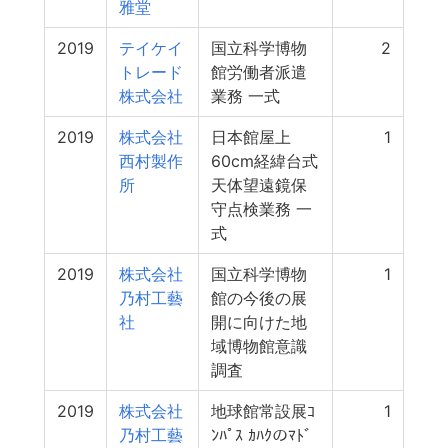
雅堂
2019
テイケイ
国立科学博物
2
トレード
館労働者派遣
株式会社
業務 一式
2019
株式会社
日本館屋上
1
西村製作
60cm経緯台式
所
天体望遠鏡保
守点検業務 一
式
2019
株式会社
国立科学博物
1
乃村工藝
館の今後の展
社
開に向けた地
域博物館意識
調査
2019
株式会社
地球館常設展ｺ
1
乃村工藝
ﾝﾊﾟｽ ｶﾊｸのﾏﾄﾞ