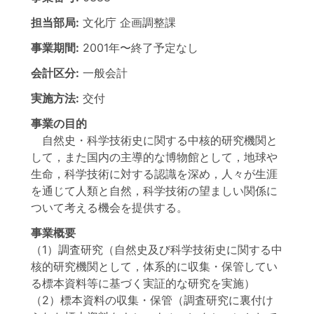
担当部局:
文化庁
企画調整課
事業期間:
2001年
〜
終了予定なし
会計区分:
一般会計
実施方法:
交付
事業の目的
自然史・科学技術史に関する中核的研究機関と
して，また国内の主導的な博物館として，地球や
生命，科学技術に対する認識を深め，人々が生涯
を通じて人類と自然，科学技術の望ましい関係に
ついて考える機会を提供する。
事業概要
（1）調査研究（自然史及び科学技術史に関する中
核的研究機関として，体系的に収集・保管してい
る標本資料等に基づく実証的な研究を実施）
（2）標本資料の収集・保管（調査研究に裏付け