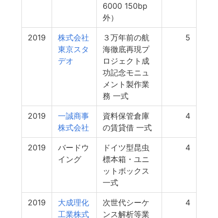
6000 150bp
外）
2019
株式会社
３万年前の航
5
東京スタ
海徹底再現プ
デオ
ロジェクト成
功記念モニュ
メント製作業
務 一式
2019
一誠商事
資料保管倉庫
4
株式会社
の賃貸借 一式
2019
バードウ
ドイツ型昆虫
4
イング
標本箱・ユニ
ットボックス
一式
2019
大成理化
次世代シーケ
4
工業株式
ンス解析等業