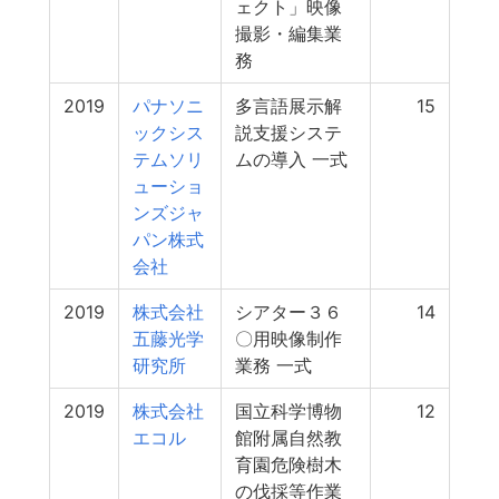
ェクト」映像
撮影・編集業
務
2019
パナソニ
多言語展示解
15
ックシス
説支援システ
テムソリ
ムの導入 一式
ューショ
ンズジャ
パン株式
会社
2019
株式会社
シアター３６
14
五藤光学
〇用映像制作
研究所
業務 一式
2019
株式会社
国立科学博物
12
エコル
館附属自然教
育園危険樹木
の伐採等作業