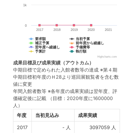
1k
0
2017
2018
2019
2020
2021
要求額
当初予算
補正予算
前年度から繰越し
翌年度へ繰越し
予備費等
予算計
執行額
Highcharts.com
成果目標
及び
成果実績
（アウトカム）
中期目標で定められた入館者数等の達成 ※第４期
中期目標初年度のＨ28より巡回展観覧者を含む数
値に変更
年間入館者数等 ※各年度の成果実績は翌年度、評
価確定後に記載
（目標：2020年度に1600000
人）
年度
当初見込み
成果実績
2017
-
人
3097059
人