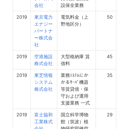
会社
設保全業務
2019
東京電力
電気料金（上
50
エナジー
野地区分）
パートナ
ー株式会
社
2019
空港施設
大型格納庫 賃
45
株式会社
借料
2019
東芝情報
業務ｼｽﾃﾑにか
35
システム
かるｻｰﾊﾞ機器
株式会社
等賃貸借・保
守および運用
支援業務 一式
2019
富士協和
国立科学博物
29
工業株式
館（筑波）植
会社
物研究部棟空