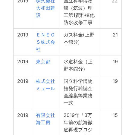
2019
株式会社
国立科学博物
22
大和田建
館（筑波）理
設
工第1資料棟他
防水改修工事
2019
ＥＮＥＯ
ガス料金(上野
21
Ｓ株式会
本館分)
社
2019
東京都
水道料金（上
19
野本館分）
2019
株式会社
国立科学博物
19
ミュール
館発行雑誌企
画編集等業務
一式
2019
有限会社
2019年「3万
15
海工房
年前の航海徹
底再現プロジ