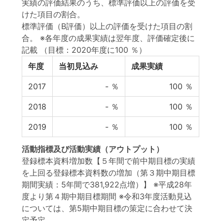
実績の評価結果のうち、標準評価以上の評価を受
けた項目の割合。
標準評価（B評価）以上の評価を受けた項目の割
合。 ※各年度の成果実績は翌年度、評価確定後に
記載
（目標：2020年度に100 ％）
年度
当初見込み
成果実績
2017
-
％
100
％
2018
-
％
100
％
2019
-
％
100
％
活動指標
及び
活動実績
（アウトプット）
登録標本資料増加数【５年間で前中期目標の実績
を上回る登録標本資料数の増加（第３期中期目標
期間実績：5年間で381,922点増）】 ※平成28年
度より第４期中期目標期間 ※令和3年度活動見込
については、第5期中期目標の策定に合わせて決
定予定。