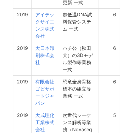
更新 一式
2019
アイテッ
超低温DNA試
6
クサイエ
料保管システ
ンス株式
ム 一式
会社
2019
大日本印
ハチ公（秋田
6
刷株式会
犬）の3Dモデ
社
ル製作等業務
一式
2019
有限会社
恐竜全身骨格
6
ゴビサポ
標本の組立等
ートジャ
業務 一式
パン
2019
大成理化
次世代シーケ
5
工業株式
ンス解析等業
会社
務（Novaseq