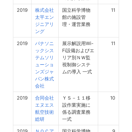
2019
株式会社
国立科学博物
11
太平エン
館の施設管
ジニアリ
理・運営業務
ング
2019
パナソニ
展示解説用Wi-
11
ックシス
Fi設備およびエ
テムソリ
リア別ＮＷ監
ューショ
視制御システ
ンズジャ
ムの導入 一式
パン株式
会社
2019
合同会社
ＹＳ－１１移
10
エヌエス
設作業実施に
航空技術
係る調査業務
総研
一式
2019
ＮＯＣア
国立科学博物
9