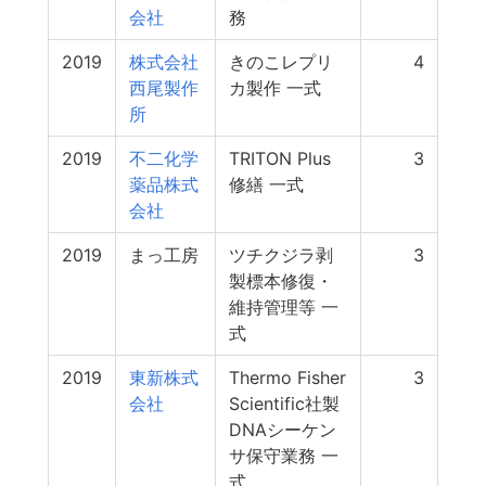
会社
務
2019
株式会社
きのこレプリ
4
西尾製作
カ製作 一式
所
2019
不二化学
TRITON Plus
3
薬品株式
修繕 一式
会社
2019
まっ工房
ツチクジラ剥
3
製標本修復・
維持管理等 一
式
2019
東新株式
Thermo Fisher
3
会社
Scientific社製
DNAシーケン
サ保守業務 一
式