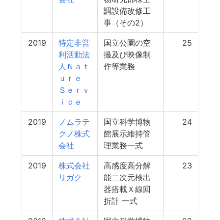
調設備改修工
事（その2）
2019
特定非営
国立公園の空
25
利活動法
撮及び映像制
人Ｎａｔ
作等業務
ｕｒｅ
Ｓｅｒｖ
ｉｃｅ
2019
ノムラテ
国立科学博物
24
クノ株式
館展示維持管
会社
理業務一式
2019
株式会社
高感度高分解
23
リガク
能二次元検出
器搭載Ｘ線回
折計 一式