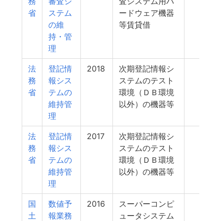
務
審査シ
査システム用ハ
省
ステム
ードウェア機器
の維
等賃貸借
持・管
理
法
登記情
2018
次期登記情報シ
706
務
報シス
ステムのテスト
省
テムの
環境（ＤＢ環境
維持管
以外）の機器等
理
法
登記情
2017
次期登記情報シ
706
務
報シス
ステムのテスト
省
テムの
環境（ＤＢ環境
維持管
以外）の機器等
理
国
数値予
2016
スーパーコンピ
692
土
報業務
ュータシステム