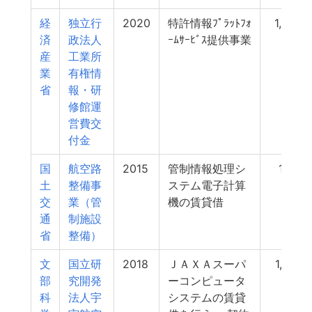
経
独立行
2020
特許情報ﾌﾟﾗｯﾄﾌｫ
1,526
済
政法人
ｰﾑｻｰﾋﾞｽ提供事業
産
工業所
業
有権情
省
報・研
修館運
営費交
付金
国
航空路
2015
管制情報処理シ
1,511
土
整備事
ステム電子計算
交
業（管
機の賃貸借
通
制施設
省
整備）
文
国立研
2018
ＪＡＸＡスーパ
1,473
部
究開発
ーコンピュータ
科
法人宇
システムの賃貸