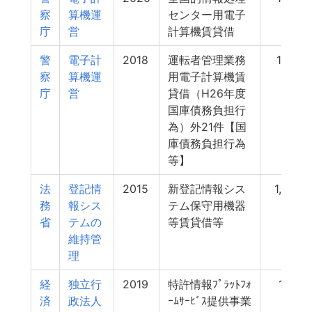
察
算機運
センター用電子
庁
営
計算機賃貸借
警
電子計
2018
運転者管理業務
1,391
察
算機運
用電子計算機賃
庁
営
貸借（H26年度
国庫債務負担行
為）外21件【国
庫債務負担行為
等】
法
登記情
2015
新登記情報シス
1,385
務
報シス
テム保守用機器
省
テムの
等賃貸借等
維持管
理
経
独立行
2019
特許情報ﾌﾟﾗｯﾄﾌｫ
1,311
済
政法人
ｰﾑｻｰﾋﾞｽ提供事業