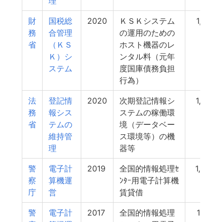
理
財
国税総
2020
ＫＳＫシステム
1,757
務
合管理
の運用のための
省
（ＫＳ
ホスト機器のレ
Ｋ）シ
ンタル料（元年
ステム
度国庫債務負担
行為）
法
登記情
2020
次期登記情報シ
1,670
務
報シス
ステムの稼働環
省
テムの
境（データベー
維持管
ス環境等）の機
理
器等
警
電子計
2019
全国的情報処理ｾ
1,665
察
算機運
ﾝﾀｰ用電子計算機
庁
営
賃貸借
警
電子計
2017
全国的情報処理
1,651