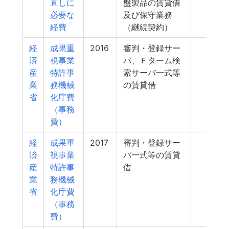
直しに
盤製品の賃貸借
必要な
及び保守業務
経費
（継続契約）
経
成果重
2016
審判・登録サー
971
済
視事業
バ、Ｆターム検
産
特許事
索サーバ一式等
業
務機械
の賃貸借
省
化庁費
（事務
費）
経
成果重
2017
審判・登録サー
940
済
視事業
バ一式等の賃貸
産
特許事
借
業
務機械
省
化庁費
（事務
費）