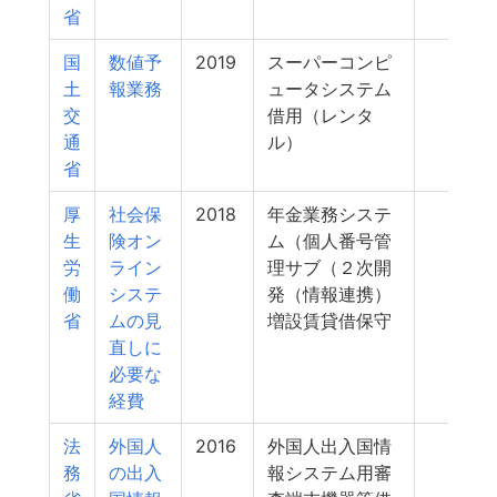
省
国
数値予
2019
スーパーコンピ
552
土
報業務
ュータシステム
交
借用（レンタ
通
ル）
省
厚
社会保
2018
年金業務システ
532
生
険オン
ム（個人番号管
労
ライン
理サブ（２次開
働
システ
発（情報連携）
省
ムの見
増設賃貸借保守
直しに
必要な
経費
法
外国人
2016
外国人出入国情
519
務
の出入
報システム用審