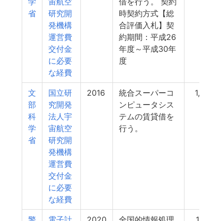
学
宙航空
借を行う。 契約
省
研究開
時契約方式【総
発機構
合評価入札】契
運営費
約期間：平成26
交付金
年度～平成30年
に必要
度
な経費
文
国立研
2016
統合スーパーコ
1,473
部
究開発
ンピュータシス
科
法人宇
テムの賃貸借を
学
宙航空
行う。
省
研究開
発機構
運営費
交付金
に必要
な経費
警
電子計
2020
全国的情報処理
1,431