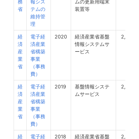
務
報シス
ムの更新用端末
省
テムの
装置等
維持管
理
経
電子経
2020
経済産業省基盤
2,585
済
済産業
情報システムサ
産
省構築
ービス
業
事業
省
（事務
費）
経
電子経
2019
基盤情報システ
2,569
済
済産業
ムサービス
産
省構築
業
事業
省
（事務
費）
経
電子経
2018
経済産業省基盤
2,545