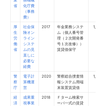
業
務機械
省
化庁費
（事務
費）
厚
社会保
2017
年金業務システ
1,036
生
険オン
ム（個人番号管
労
ライン
理（２次開発番
働
システ
号１次改修））
省
ムの見
賃貸借保守
直しに
必要な
経費
警
電子計
2020
警察総合捜査情
1,034
察
算機運
報システム用端
庁
営
末装置賃貸借
経
成果重
2018
Ｆターム検索サ
985
済
視事業
ーバ一式の賃貸