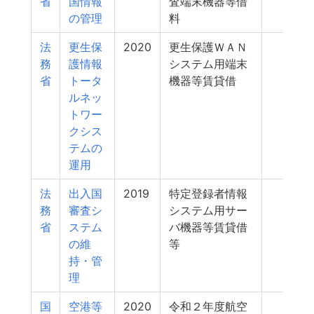
省
国情報
査端末機器等借
の管理
料
法
更生保
2020
更生保護ＷＡＮ
514
務
護情報
システム用端末
省
トータ
機器等賃貸借
ルネッ
トワー
クシス
テムの
運用
法
出入国
2019
特定登録者情報
504
務
審査シ
システム用サー
省
ステム
バ機器等賃貸借
の維
等
持・管
理
国
空港等
2020
令和２年度航空
502