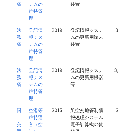
省
テムの
装置
維持管
理
法
登記情
2019
登記情報システ
3,751
務
報シス
ムの更新用端末
省
テムの
装置
維持管
理
法
登記情
2019
登記情報システ
3,299
務
報シス
ムの更新用機器
省
テムの
等
維持管
理
国
空港等
2015
航空交通管制情
3,173
土
維持運
報処理システム
交
営（空
電子計算機の賃