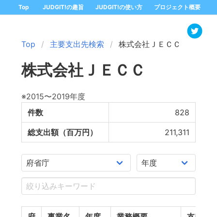
Top
JUDGIT!の趣旨
JUDGIT!の使い方
プロジェクト概要
Top
主要支出先検索
株式会社ＪＥＣＣ
株式会社ＪＥＣＣ
※2015〜2019年度
件数
828
総支出額（百万円）
211,311
府
事業名
年度
業務概要
支出額