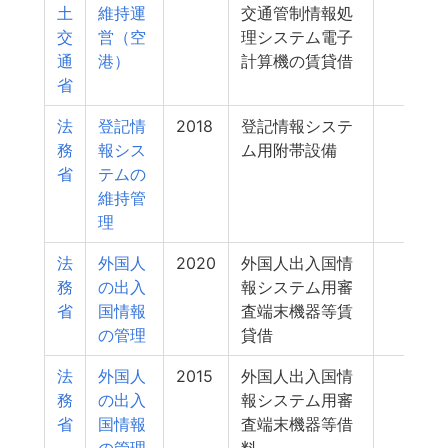
土
維持運
交通管制情報処
交
営（空
理システム電子
通
港）
計算機の賃貸借
省
法
登記情
2018
登記情報システ
498
務
報シス
ム用附帯設備
省
テムの
維持管
理
法
外国人
2020
外国人出入国情
495
務
の出入
報システム用審
省
国情報
査端末機器等賃
の管理
貸借
法
外国人
2015
外国人出入国情
492
務
の出入
報システム用審
省
国情報
査端末機器等借