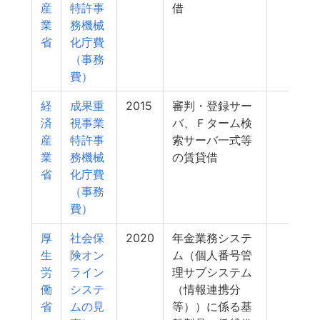
産
特許事
借
業
務機械
省
化庁費
（事務
費）
経
成果重
2015
審判・登録サー
977
済
視事業
バ、Ｆターム検
産
特許事
索サーバ一式等
業
務機械
の賃貸借
省
化庁費
（事務
費）
厚
社会保
2020
年金業務システ
976
生
険オン
ム（個人番号管
労
ライン
理サブシステム
働
システ
（情報連携分
省
ムの見
等））に係る基