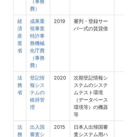
（事務
費）
経
成果重
2019
審判・登録サー
740
済
視事業
バ一式の賃貸借
産
特許事
業
務機械
省
化庁費
（事務
費）
法
登記情
2020
次期登記情報シ
719
務
報シス
ステムのシステ
省
テムの
ムテスト環境
維持管
（データベース
理
環境等）の機器
等
法
出入国
2015
日本人出帰国審
718
務
審査シ
査システム用ハ