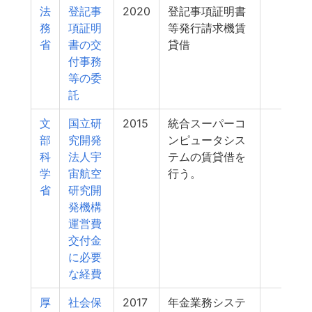
法
登記事
2020
登記事項証明書
836
務
項証明
等発行請求機賃
省
書の交
貸借
付事務
等の委
託
文
国立研
2015
統合スーパーコ
822
部
究開発
ンピュータシス
科
法人宇
テムの賃貸借を
学
宙航空
行う。
省
研究開
発機構
運営費
交付金
に必要
な経費
厚
社会保
2017
年金業務システ
789