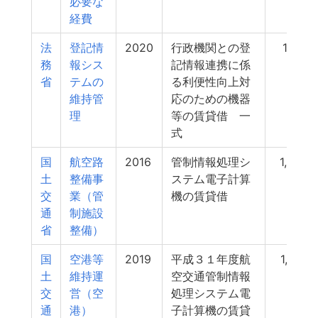
必要な
経費
法
登記情
2020
行政機関との登
1,148
務
報シス
記情報連携に係
省
テムの
る利便性向上対
維持管
応のための機器
理
等の賃貸借 一
式
国
航空路
2016
管制情報処理シ
1,088
土
整備事
ステム電子計算
交
業（管
機の賃貸借
通
制施設
省
整備）
国
空港等
2019
平成３１年度航
1,072
土
維持運
空交通管制情報
交
営（空
処理システム電
通
港）
子計算機の賃貸