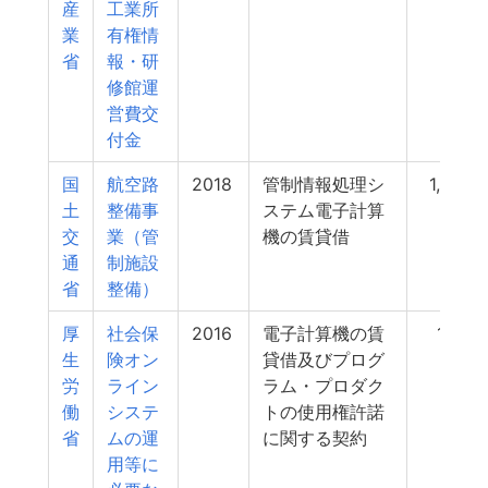
産
工業所
業
有権情
省
報・研
修館運
営費交
付金
国
航空路
2018
管制情報処理シ
1,250
土
整備事
ステム電子計算
交
業（管
機の賃貸借
通
制施設
省
整備）
厚
社会保
2016
電子計算機の賃
1,151
生
険オン
貸借及びプログ
労
ライン
ラム・プロダク
働
システ
トの使用権許諾
省
ムの運
に関する契約
用等に