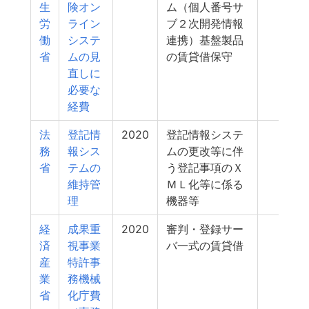
生
険オン
ム（個人番号サ
労
ライン
ブ２次開発情報
働
システ
連携）基盤製品
省
ムの見
の賃貸借保守
直しに
必要な
経費
法
登記情
2020
登記情報システ
770
務
報シス
ムの更改等に伴
省
テムの
う登記事項のＸ
維持管
ＭＬ化等に係る
理
機器等
経
成果重
2020
審判・登録サー
768
済
視事業
バ一式の賃貸借
産
特許事
業
務機械
省
化庁費