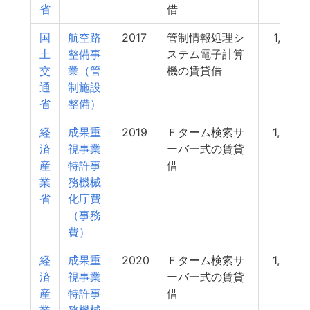
省
借
国
航空路
2017
管制情報処理シ
1,072
土
整備事
ステム電子計算
交
業（管
機の賃貸借
通
制施設
省
整備）
経
成果重
2019
Ｆターム検索サ
1,048
済
視事業
ーバ一式の賃貸
産
特許事
借
業
務機械
省
化庁費
（事務
費）
経
成果重
2020
Ｆターム検索サ
1,043
済
視事業
ーバ一式の賃貸
産
特許事
借