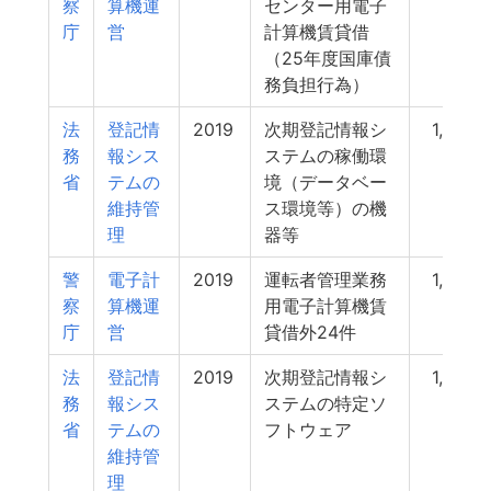
察
算機運
センター用電子
庁
営
計算機賃貸借
（25年度国庫債
務負担行為）
法
登記情
2019
次期登記情報シ
1,600
務
報シス
ステムの稼働環
省
テムの
境（データベー
維持管
ス環境等）の機
理
器等
警
電子計
2019
運転者管理業務
1,598
察
算機運
用電子計算機賃
庁
営
貸借外24件
法
登記情
2019
次期登記情報シ
1,568
務
報シス
ステムの特定ソ
省
テムの
フトウェア
維持管
理