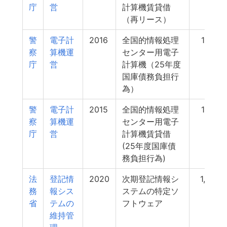
庁
営
計算機賃貸借
（再リース）
警
電子計
2016
全国的情報処理
1,801
察
算機運
センター用電子
庁
営
計算機（25年度
国庫債務負担行
為）
警
電子計
2015
全国的情報処理
1,801
察
算機運
センター用電子
庁
営
計算機賃貸借
(25年度国庫債
務負担行為)
法
登記情
2020
次期登記情報シ
1,763
務
報シス
ステムの特定ソ
省
テムの
フトウェア
維持管