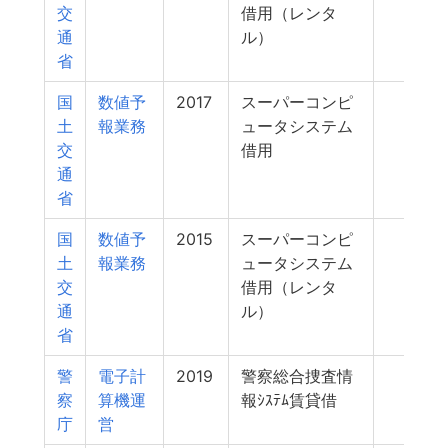
交
借用（レンタ
通
ル）
省
国
数値予
2017
スーパーコンピ
691
土
報業務
ュータシステム
交
借用
通
省
国
数値予
2015
スーパーコンピ
691
土
報業務
ュータシステム
交
借用（レンタ
通
ル）
省
警
電子計
2019
警察総合捜査情
680
察
算機運
報ｼｽﾃﾑ賃貸借
庁
営