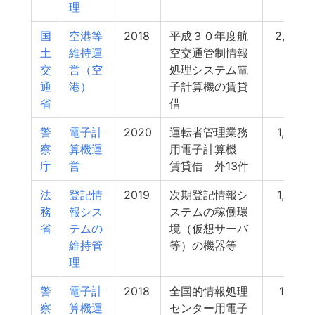
理
国
空港等
2018
平成３０年度航
2,070
土
維持運
空交通管制情報
交
営（空
処理システム電
通
港）
子計算機の賃貸
省
借
警
電子計
2020
運転者管理業務
1,932
察
算機運
用電子計算機
庁
営
賃貸借 外13件
法
登記情
2019
次期登記情報シ
1,906
務
報シス
ステムの稼働環
省
テムの
境（仮想サーバ
維持管
等）の機器等
理
警
電子計
2018
全国的情報処理
1,801
察
算機運
センター用電子