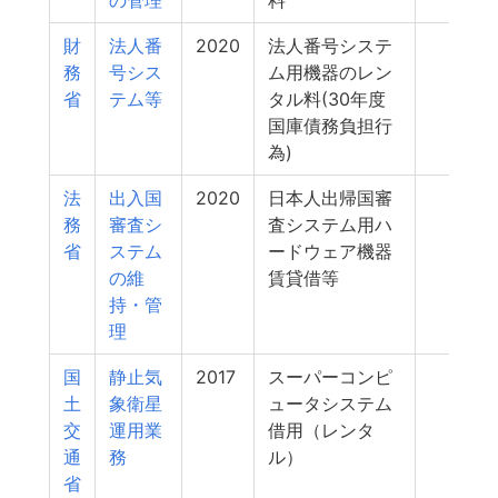
の管理
料
財
法人番
2020
法人番号システ
488
務
号シス
ム用機器のレン
省
テム等
タル料(30年度
国庫債務負担行
為)
法
出入国
2020
日本人出帰国審
483
務
審査シ
査システム用ハ
省
ステム
ードウェア機器
の維
賃貸借等
持・管
理
国
静止気
2017
スーパーコンピ
478
土
象衛星
ュータシステム
交
運用業
借用（レンタ
通
務
ル）
省