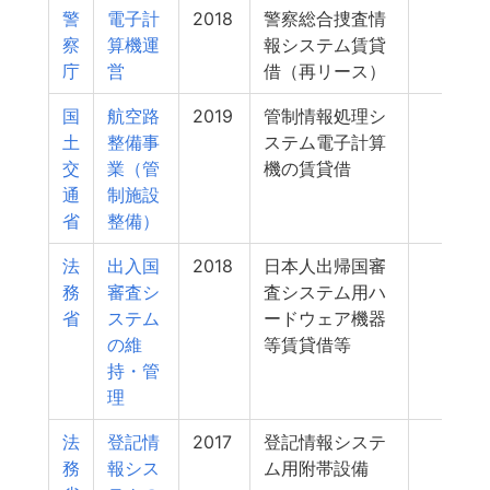
警
電子計
2018
警察総合捜査情
667
察
算機運
報システム賃貸
庁
営
借（再リース）
国
航空路
2019
管制情報処理シ
644
土
整備事
ステム電子計算
交
業（管
機の賃貸借
通
制施設
省
整備）
法
出入国
2018
日本人出帰国審
572
務
審査シ
査システム用ハ
省
ステム
ードウェア機器
の維
等賃貸借等
持・管
理
法
登記情
2017
登記情報システ
565
務
報シス
ム用附帯設備