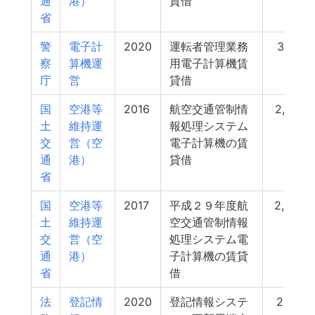
通
港）
貸借
省
警
電子計
2020
運転者管理業務
3,109
察
算機運
用電子計算機賃
庁
営
貸借
国
空港等
2016
航空交通管制情
2,726
土
維持運
報処理システム
交
営（空
電子計算機の賃
通
港）
貸借
省
国
空港等
2017
平成２９年度航
2,644
土
維持運
空交通管制情報
交
営（空
処理システム電
通
港）
子計算機の賃貸
省
借
法
登記情
2020
登記情報システ
2,614