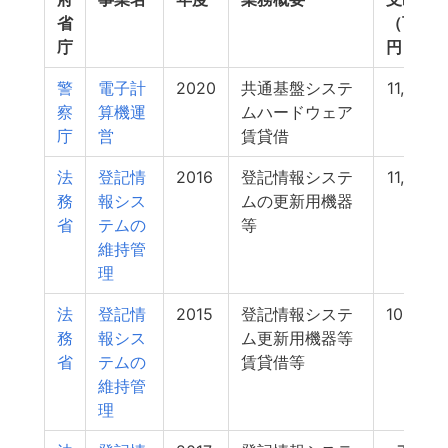
省
（百万
庁
円）
警
電子計
2020
共通基盤システ
11,680
察
算機運
ムハードウェア
庁
営
賃貸借
法
登記情
2016
登記情報システ
11,550
務
報シス
ムの更新用機器
省
テムの
等
維持管
理
法
登記情
2015
登記情報システ
10,391
務
報シス
ム更新用機器等
省
テムの
賃貸借等
維持管
理