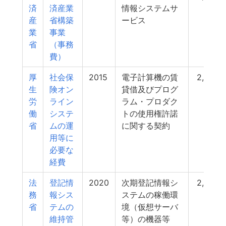
済
済産業
情報システムサ
産
省構築
ービス
業
事業
省
（事務
費）
厚
社会保
2015
電子計算機の賃
2,493
生
険オン
貸借及びプログ
労
ライン
ラム・プロダク
働
システ
トの使用権許諾
省
ムの運
に関する契約
用等に
必要な
経費
法
登記情
2020
次期登記情報シ
2,438
務
報シス
ステムの稼働環
省
テムの
境（仮想サーバ
維持管
等）の機器等