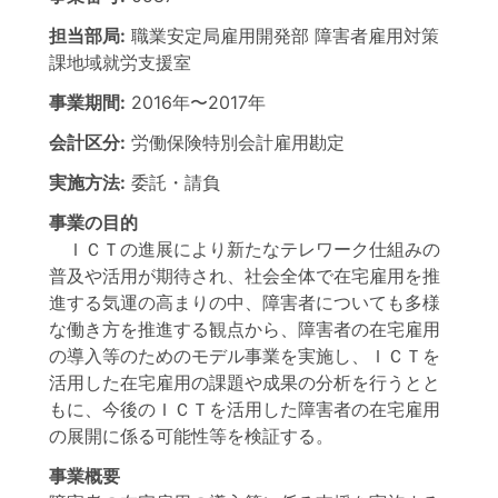
担当部局:
職業安定局雇用開発部
障害者雇用対策
課地域就労支援室
事業期間:
2016年
〜
2017年
会計区分:
労働保険特別会計雇用勘定
実施方法:
委託・請負
事業の目的
ＩＣＴの進展により新たなテレワーク仕組みの
普及や活用が期待され、社会全体で在宅雇用を推
進する気運の高まりの中、障害者についても多様
な働き方を推進する観点から、障害者の在宅雇用
の導入等のためのモデル事業を実施し、ＩＣＴを
活用した在宅雇用の課題や成果の分析を行うとと
もに、今後のＩＣＴを活用した障害者の在宅雇用
の展開に係る可能性等を検証する。
事業概要