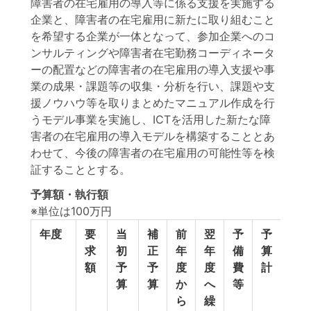
障害者の在宅雇用の導入等に係る支援を実施する
企業と、障害者の在宅雇用に新たに取り組むこと
を希望する企業が一体となって、参加企業へのコ
ンサルティングや障害者在宅勤務コーディネータ
ーの配置などの障害者の在宅雇用の導入支援や事
業の成果・課題等の収集・分析を行い、課題や支
援ノウハウ等を取りまとめたマニュアル作成を行
うモデル事業を実施し、ICTを活用した新たな障
害者の在宅雇用の導入モデルを構築することとあ
わせて、今後の障害者の在宅雇用の可能性等を検
証することとする。
予算額・執行額
※単位は100万円
年度
要
当
補
前
翌
予
予
執
求
初
正
年
年
備
算
行
額
予
予
度
度
費
計
額
算
算
か
へ
等
ら
繰