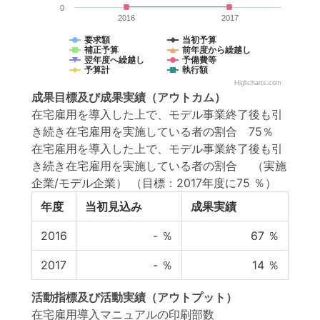
0
2016
2017
要求額
当初予算
補正予算
前年度から繰越し
翌年度へ繰越し
予備費等
予算計
執行額
Highcharts.com
成果目標
及び
成果実績
（アウトカム）
在宅雇用を導入した上で、モデル事業終了後も引
き続き在宅雇用を実施している者の割合 75％
在宅雇用を導入した上で、モデル事業終了後も引
き続き在宅雇用を実施している者の割合 （実施
企業/モデル企業）
（目標：2017年度に75 ％）
年度
当初見込み
成果実績
2016
-
％
67
％
2017
-
％
14
％
活動指標
及び
活動実績
（アウトプット）
在宅雇用導入マニュアルの印刷部数